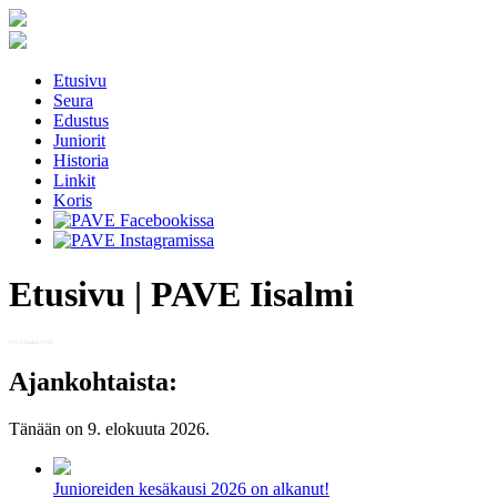
Etusivu
Seura
Edustus
Juniorit
Historia
Linkit
Koris
Etusivu | PAVE Iisalmi
PAVE Iisalmi 1948
Ajankohtaista:
Tänään on 9. elokuuta 2026.
Junioreiden kesäkausi 2026 on alkanut!