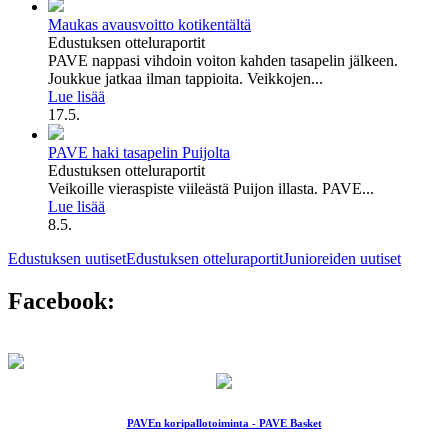
Maukas avausvoitto kotikentältä
Edustuksen otteluraportit
PAVE nappasi vihdoin voiton kahden tasapelin jälkeen.
Joukkue jatkaa ilman tappioita. Veikkojen...
Lue lisää
17.5.
PAVE haki tasapelin Puijolta
Edustuksen otteluraportit
Veikoille vieraspiste viileästä Puijon illasta. PAVE...
Lue lisää
8.5.
Edustuksen uutiset
Edustuksen otteluraportit
Junioreiden uutiset
Facebook:
PAVEn koripallotoiminta - PAVE Basket