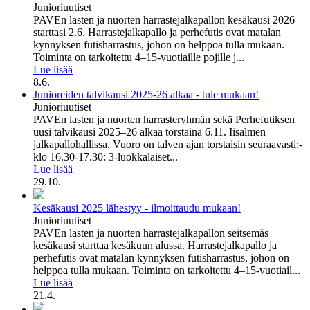
Junioriuutiset
PAVEn lasten ja nuorten harrastejalkapallon kesäkausi 2026
starttasi 2.6. Harrastejalkapallo ja perhefutis ovat matalan
kynnyksen futisharrastus, johon on helppoa tulla mukaan.
Toiminta on tarkoitettu 4–15-vuotiaille pojille j...
Lue lisää
8.6.
Junioreiden talvikausi 2025-26 alkaa - tule mukaan!
Junioriuutiset
PAVEn lasten ja nuorten harrasteryhmän sekä Perhefutiksen
uusi talvikausi 2025–26 alkaa torstaina 6.11. Iisalmen
jalkapallohallissa. Vuoro on talven ajan torstaisin seuraavasti:-
klo 16.30-17.30: 3-luokkalaiset...
Lue lisää
29.10.
Kesäkausi 2025 lähestyy - ilmoittaudu mukaan!
Junioriuutiset
PAVEn lasten ja nuorten harrastejalkapallon seitsemäs
kesäkausi starttaa kesäkuun alussa. Harrastejalkapallo ja
perhefutis ovat matalan kynnyksen futisharrastus, johon on
helppoa tulla mukaan. Toiminta on tarkoitettu 4–15-vuotiail...
Lue lisää
21.4.