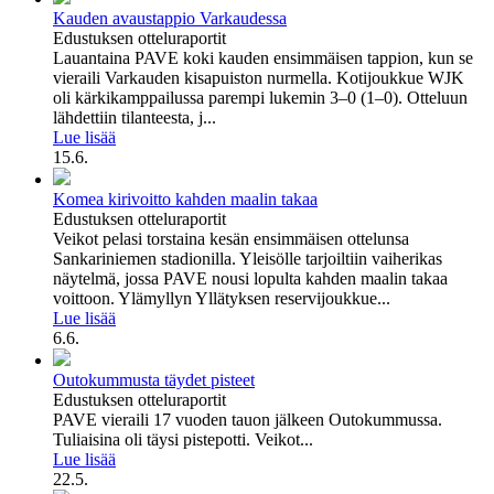
Kauden avaustappio Varkaudessa
Edustuksen otteluraportit
Lauantaina PAVE koki kauden ensimmäisen tappion, kun se
vieraili Varkauden kisapuiston nurmella. Kotijoukkue WJK
oli kärkikamppailussa parempi lukemin 3–0 (1–0). Otteluun
lähdettiin tilanteesta, j...
Lue lisää
15.6.
Komea kirivoitto kahden maalin takaa
Edustuksen otteluraportit
Veikot pelasi torstaina kesän ensimmäisen ottelunsa
Sankariniemen stadionilla. Yleisölle tarjoiltiin vaiherikas
näytelmä, jossa PAVE nousi lopulta kahden maalin takaa
voittoon. Ylämyllyn Yllätyksen reservijoukkue...
Lue lisää
6.6.
Outokummusta täydet pisteet
Edustuksen otteluraportit
PAVE vieraili 17 vuoden tauon jälkeen Outokummussa.
Tuliaisina oli täysi pistepotti. Veikot...
Lue lisää
22.5.