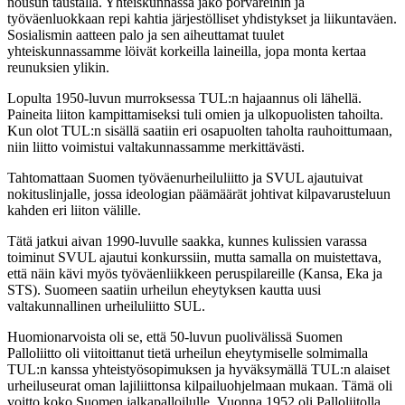
nousun taustalla. Yhteiskunnassa jako porvareihin ja
työväenluokkaan repi kahtia järjestölliset yhdistykset ja liikuntaväen.
Sosialismin aatteen palo ja sen aiheuttamat tuulet
yhteiskunnassamme löivät korkeilla laineilla, jopa monta kertaa
reunuksien ylikin.
Lopulta 1950-luvun murroksessa TUL:n hajaannus oli lähellä.
Paineita liiton kampittamiseksi tuli omien ja ulkopuolisten tahoilta.
Kun olot TUL:n sisällä saatiin eri osapuolten taholta rauhoittumaan,
niin liitto voimistui valtakunnassamme merkittävästi.
Tahtomattaan Suomen työväenurheiluliitto ja SVUL ajautuivat
nokituslinjalle, jossa ideologian päämäärät johtivat kilpavarusteluun
kahden eri liiton välille.
Tätä jatkui aivan 1990-luvulle saakka, kunnes kulissien varassa
toiminut SVUL ajautui konkurssiin, mutta samalla on muistettava,
että näin kävi myös työväenliikkeen peruspilareille (Kansa, Eka ja
STS). Suomeen saatiin urheilun eheytyksen kautta uusi
valtakunnallinen urheiluliitto SUL.
Huomionarvoista oli se, että 50-luvun puolivälissä Suomen
Palloliitto oli viitoittanut tietä urheilun eheytymiselle solmimalla
TUL:n kanssa yhteistyösopimuksen ja hyväksymällä TUL:n alaiset
urheiluseurat oman lajiliittonsa kilpailuohjelmaan mukaan. Tämä oli
voitto koko Suomen jalkapalloilulle. Vuonna 1952 oli Palloliitolla