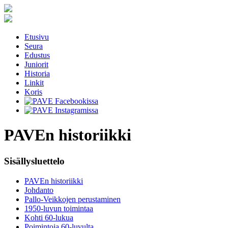
Etusivu
Seura
Edustus
Juniorit
Historia
Linkit
Koris
PAVEn historiikki
Sisällysluettelo
PAVEn historiikki
Johdanto
Pallo-Veikkojen perustaminen
1950-luvun toimintaa
Kohti 60-lukua
Poimintoja 60-luvulta