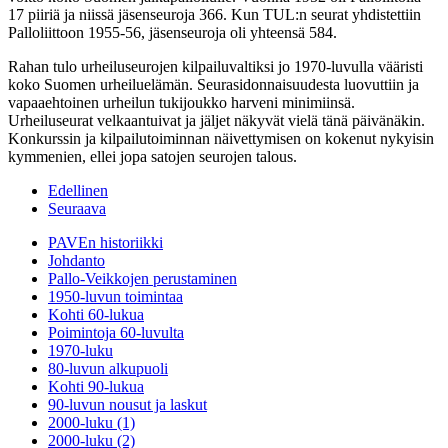
17 piiriä ja niissä jäsenseuroja 366. Kun TUL:n seurat yhdistettiin
Palloliittoon 1955-56, jäsenseuroja oli yhteensä 584.
Rahan tulo urheiluseurojen kilpailuvaltiksi jo 1970-luvulla vääristi
koko Suomen urheiluelämän. Seurasidonnaisuudesta luovuttiin ja
vapaaehtoinen urheilun tukijoukko harveni minimiinsä.
Urheiluseurat velkaantuivat ja jäljet näkyvät vielä tänä päivänäkin.
Konkurssin ja kilpailutoiminnan näivettymisen on kokenut nykyisin
kymmenien, ellei jopa satojen seurojen talous.
Edellinen
Seuraava
PAVEn historiikki
Johdanto
Pallo-Veikkojen perustaminen
1950-luvun toimintaa
Kohti 60-lukua
Poimintoja 60-luvulta
1970-luku
80-luvun alkupuoli
Kohti 90-lukua
90-luvun nousut ja laskut
2000-luku (1)
2000-luku (2)