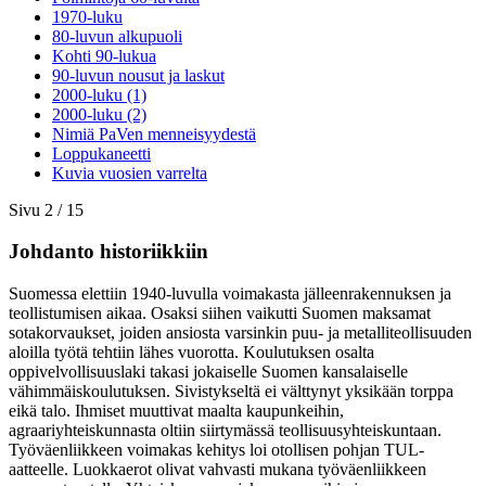
1970-luku
80-luvun alkupuoli
Kohti 90-lukua
90-luvun nousut ja laskut
2000-luku (1)
2000-luku (2)
Nimiä PaVen menneisyydestä
Loppukaneetti
Kuvia vuosien varrelta
Sivu 2 / 15
Johdanto historiikkiin
Suomessa elettiin 1940-luvulla voimakasta jälleenrakennuksen ja
teollistumisen aikaa. Osaksi siihen vaikutti Suomen maksamat
sotakorvaukset, joiden ansiosta varsinkin puu- ja metalliteollisuuden
aloilla työtä tehtiin lähes vuorotta. Koulutuksen osalta
oppivelvollisuuslaki takasi jokaiselle Suomen kansalaiselle
vähimmäiskoulutuksen. Sivistykseltä ei välttynyt yksikään torppa
eikä talo. Ihmiset muuttivat maalta kaupunkeihin,
agraariyhteiskunnasta oltiin siirtymässä teollisuusyhteiskuntaan.
Työväenliikkeen voimakas kehitys loi otollisen pohjan TUL-
aatteelle. Luokkaerot olivat vahvasti mukana työväenliikkeen