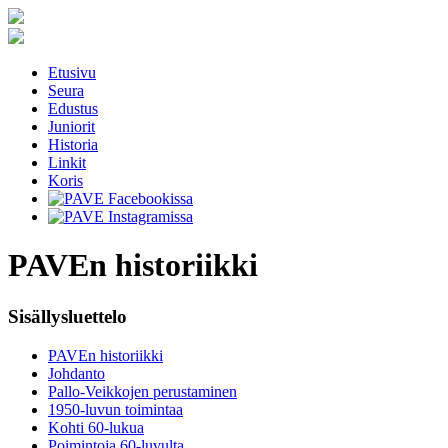
Etusivu
Seura
Edustus
Juniorit
Historia
Linkit
Koris
PAVEn historiikki
Sisällysluettelo
PAVEn historiikki
Johdanto
Pallo-Veikkojen perustaminen
1950-luvun toimintaa
Kohti 60-lukua
Poimintoja 60-luvulta