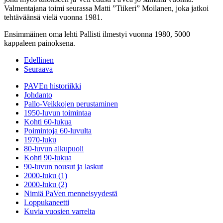
Valmentajana toimi seurassa Matti ”Tiikeri” Moilanen, joka jatkoi
tehtäväänsä vielä vuonna 1981.
Ensimmäinen oma lehti Pallisti ilmestyi vuonna 1980, 5000
kappaleen painoksena.
Edellinen
Seuraava
PAVEn historiikki
Johdanto
Pallo-Veikkojen perustaminen
1950-luvun toimintaa
Kohti 60-lukua
Poimintoja 60-luvulta
1970-luku
80-luvun alkupuoli
Kohti 90-lukua
90-luvun nousut ja laskut
2000-luku (1)
2000-luku (2)
Nimiä PaVen menneisyydestä
Loppukaneetti
Kuvia vuosien varrelta