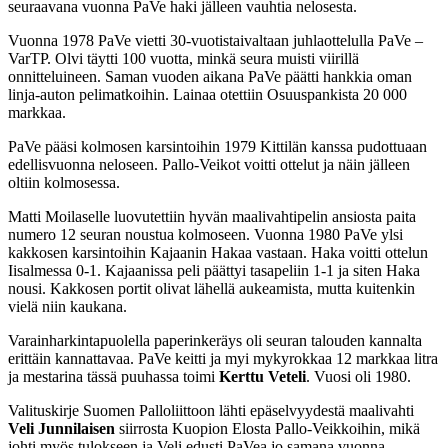
seuraavana vuonna PaVe haki jälleen vauhtia nelosesta.
Vuonna 1978 PaVe vietti 30-vuotistaivaltaan juhlaottelulla PaVe –
VarTP. Olvi täytti 100 vuotta, minkä seura muisti viirillä
onnitteluineen. Saman vuoden aikana PaVe päätti hankkia oman
linja-auton pelimatkoihin. Lainaa otettiin Osuuspankista 20 000
markkaa.
PaVe pääsi kolmosen karsintoihin 1979 Kittilän kanssa pudottuaan
edellisvuonna neloseen. Pallo-Veikot voitti ottelut ja näin jälleen
oltiin kolmosessa.
Matti Moilaselle luovutettiin hyvän maalivahtipelin ansiosta paita
numero 12 seuran noustua kolmoseen. Vuonna 1980 PaVe ylsi
kakkosen karsintoihin Kajaanin Hakaa vastaan. Haka voitti ottelun
Iisalmessa 0-1. Kajaanissa peli päättyi tasapeliin 1-1 ja siten Haka
nousi. Kakkosen portit olivat lähellä aukeamista, mutta kuitenkin
vielä niin kaukana.
Varainharkintapuolella paperinkeräys oli seuran talouden kannalta
erittäin kannattavaa. PaVe keitti ja myi mykyrokkaa 12 markkaa litra
ja mestarina tässä puuhassa toimi
Kerttu Veteli
. Vuosi oli 1980.
Valituskirje Suomen Palloliittoon lähti epäselvyydestä maalivahti
Veli Junnilaisen
siirrosta Kuopion Elosta Pallo-Veikkoihin, mikä
johti myös tulokseen ja Veli edusti PaVea jo samana vuonna.