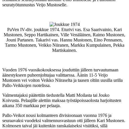
seuratyötunnustus Veijo Mustoselle.
PaVen IV-div. joukkue 1974. Eturivi vas. Esa Saarivainio, Kari
Mustonen, Seppo Hartikainen, Ville Venäläinen, Raimo Mustonen,
Jouni Partanen. Takarivi vas. Hannu Mustonen, Eino Pennanen,
Tarmo Mustonen, Veikko Niiranen, Markku Kumpulainen, Pekka
Martiskainen.
Vuoden 1976 vuosikokouksessa jouduttiin jälleen turvautumaan
äänestykseen puheenjohtajaa valittaessa. Äänin 11-5 Veijo
Mustonen vei voiton Veikko Niiraselta ja taasen oltiin uusilla urilla
Pallo-Veikkojen ruotelissa.
Valmentajaksi päätettiin tiedustella Matti Moilasta tai Jouko
Koivusta. Pelaajille alettiin maksaa työstäpoissaolosta harjoitusten
aikana 350 markkaa per pelaaja.
Pallo-Veikot nousi kolmanteen divisioonaan vuonna 1976 ja
seuraavaksi vuodeksi valmennusvastuun otti jälleen Kari Mustonen.
Kolmosen taival jäi kuitenkin ranskalaiseksi visiitiksi, sillä