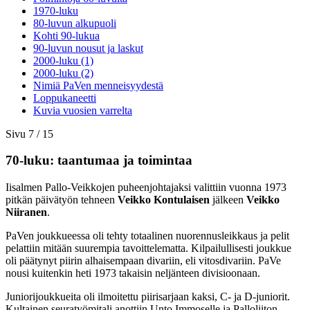
1970-luku
80-luvun alkupuoli
Kohti 90-lukua
90-luvun nousut ja laskut
2000-luku (1)
2000-luku (2)
Nimiä PaVen menneisyydestä
Loppukaneetti
Kuvia vuosien varrelta
Sivu 7 / 15
70-luku: taantumaa ja toimintaa
Iisalmen Pallo-Veikkojen puheenjohtajaksi valittiin vuonna 1973
pitkän päivätyön tehneen
Veikko Kontulaisen
jälkeen
Veikko
Niiranen
.
PaVen joukkueessa oli tehty totaalinen nuorennusleikkaus ja pelit
pelattiin mitään suurempia tavoittelematta. Kilpailullisesti joukkue
oli päätynyt piirin alhaisempaan divariin, eli vitosdivariin. PaVe
nousi kuitenkin heti 1973 takaisin neljänteen divisioonaan.
Juniorijoukkueita oli ilmoitettu piirisarjaan kaksi, C- ja D-juniorit.
Kultainen seuratyömitali anottiin Unto Immoselle ja Palloliiton