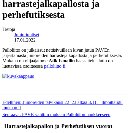
harrastejalkapallosta ja
perhefutiksesta
Tietoja
Junioriuutiset
17.01.2022
Palloliitto on julkaissut nettisivuillaan kivan jutun PAVEn
järjestämästä junioreiden harrastejalkapallosta ja perhefutiksesta.
Mukana on ohjaajamme
Atik Ismailin
haastattelu. Juttu on
luettavissa osoitteessa
palloliitto.fi
.
Edellinen: Junioreiden talvikausi 22–23 alkaa 3.11. - ilmoittaudu
mukaan!
|
Seuraava: PAVE valittiin mukaan Palloliiton hankkeeseen
Harrastejalkapallon ja Perhefutiksen vuorot