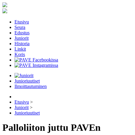
Etusivu
Seura
Edustus
Juniorit
Historia
Linkit
Koris
Junioriuutiset
Ilmoittautuminen
Etusivu
>
Juniorit
>
Junioriuutiset
Palloliiton juttu PAVEn