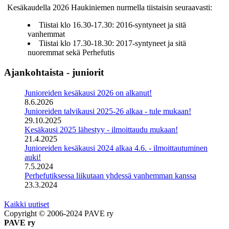
Kesäkaudella 2026 Haukiniemen nurmella tiistaisin seuraavasti:
Tiistai klo 16.30-17.30: 2016-syntyneet ja sitä
vanhemmat
Tiistai klo 17.30-18.30: 2017-syntyneet ja sitä
nuoremmat sekä Perhefutis
Ajankohtaista - juniorit
Junioreiden kesäkausi 2026 on alkanut!
8.6.2026
Junioreiden talvikausi 2025-26 alkaa - tule mukaan!
29.10.2025
Kesäkausi 2025 lähestyy - ilmoittaudu mukaan!
21.4.2025
Junioreiden kesäkausi 2024 alkaa 4.6. - ilmoittautuminen
auki!
7.5.2024
Perhefutiksessa liikutaan yhdessä vanhemman kanssa
23.3.2024
Kaikki uutiset
Copyright © 2006-2024 PAVE ry
PAVE ry