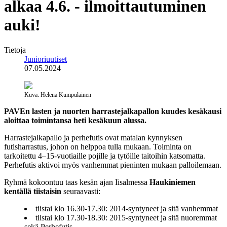
alkaa 4.6. - ilmoittautuminen
auki!
Tietoja
Junioriuutiset
07.05.2024
Kuva: Helena Kumpulainen
PAVEn lasten ja nuorten harrastejalkapallon kuudes kesäkausi
aloittaa toimintansa heti kesäkuun alussa.
Harrastejalkapallo ja perhefutis ovat matalan kynnyksen
futisharrastus, johon on helppoa tulla mukaan. Toiminta on
tarkoitettu 4–15-vuotiaille pojille ja tytöille taitoihin katsomatta.
Perhefutis aktivoi myös vanhemmat pieninten mukaan palloilemaan.
Ryhmä kokoontuu taas kesän ajan Iisalmessa
Haukiniemen
kentällä tiistaisin
seuraavasti:
tiistai klo 16.30-17.30: 2014-syntyneet ja sitä vanhemmat
tiistai klo 17.30-18.30: 2015-syntyneet ja sitä nuoremmat
sekä Perhefutis