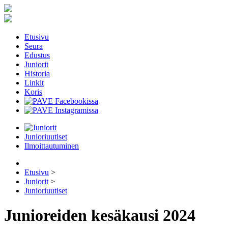
Etusivu
Seura
Edustus
Juniorit
Historia
Linkit
Koris
Junioriuutiset
Ilmoittautuminen
Etusivu
>
Juniorit
>
Junioriuutiset
Junioreiden kesäkausi 2024