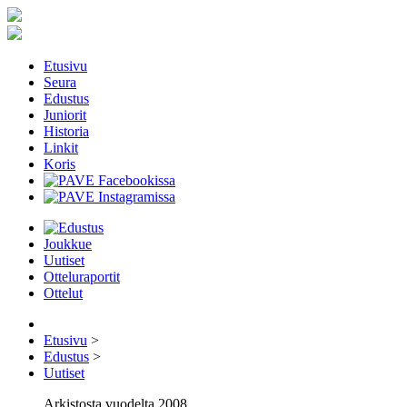
Etusivu
Seura
Edustus
Juniorit
Historia
Linkit
Koris
Joukkue
Uutiset
Otteluraportit
Ottelut
Etusivu
>
Edustus
>
Uutiset
Arkistosta vuodelta 2008