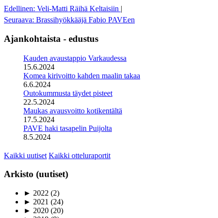
Edellinen: Veli-Matti Räihä Keltaisiin
|
Seuraava: Brassihyökkääjä Fabio PAVEen
Ajankohtaista - edustus
Kauden avaustappio Varkaudessa
15.6.2024
Komea kirivoitto kahden maalin takaa
6.6.2024
Outokummusta täydet pisteet
22.5.2024
Maukas avausvoitto kotikentältä
17.5.2024
PAVE haki tasapelin Puijolta
8.5.2024
Kaikki uutiset
Kaikki otteluraportit
Arkisto (uutiset)
►
2022
(2)
►
2021
(24)
►
2020
(20)