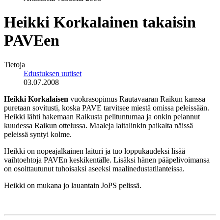
Heikki Korkalainen takaisin
PAVEen
Tietoja
Edustuksen uutiset
03.07.2008
Heikki Korkalaisen
vuokrasopimus Rautavaaran Raikun kanssa
puretaan sovitusti, koska PAVE tarvitsee miestä omissa peleissään.
Heikki lähti hakemaan Raikusta pelituntumaa ja onkin pelannut
kuudessa Raikun ottelussa. Maaleja laitalinkin paikalta näissä
peleissä syntyi kolme.
Heikki on nopeajalkainen laituri ja tuo loppukaudeksi lisää
vaihtoehtoja PAVEn keskikentälle. Lisäksi hänen pääpelivoimansa
on osoittautunut tuhoisaksi aseeksi maalinedustatilanteissa.
Heikki on mukana jo lauantain JoPS pelissä.