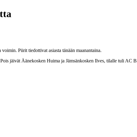
tta
imin. Piirit tiedottivat asiasta tänään maanantaina.
si. Pois jäivät Äänekosken Huima ja Jämsänkosken Ilves, tilalle tuli A