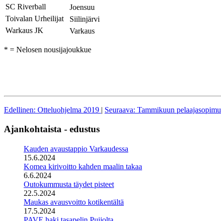
SC Riverball
Joensuu
Toivalan Urheilijat
Siilinjärvi
Warkaus JK
Varkaus
* = Nelosen nousijajoukkue
Edellinen: Otteluohjelma 2019
|
Seuraava: Tammikuun pelaajasopimus
Ajankohtaista - edustus
Kauden avaustappio Varkaudessa
15.6.2024
Komea kirivoitto kahden maalin takaa
6.6.2024
Outokummusta täydet pisteet
22.5.2024
Maukas avausvoitto kotikentältä
17.5.2024
PAVE haki tasapelin Puijolta