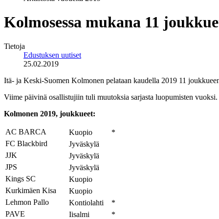
Kolmosessa mukana 11 joukkue
Tietoja
Edustuksen uutiset
25.02.2019
Itä- ja Keski-Suomen Kolmonen pelataan kaudella 2019 11 joukkueen vo
Viime päivinä osallistujiin tuli muutoksia sarjasta luopumisten vuok
Kolmonen 2019, joukkueet:
AC BARCA
Kuopio
*
FC Blackbird
Jyväskylä
JJK
Jyväskylä
JPS
Jyväskylä
Kings SC
Kuopio
Kurkimäen Kisa
Kuopio
Lehmon Pallo
Kontiolahti
*
PAVE
Iisalmi
*