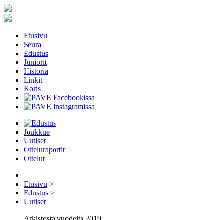
Etusivu
Seura
Edustus
Juniorit
Historia
Linkit
Koris
Joukkue
Uutiset
Otteluraportit
Ottelut
Etusivu
>
Edustus
>
Uutiset
Arkistosta vuodelta 2019