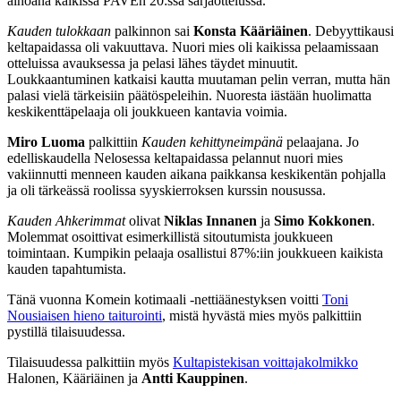
ainoana kaikissa PAVEn 20:ssä sarjaottelussa.
Kauden tulokkaan
palkinnon sai
Konsta Kääriäinen
. Debyyttikausi
keltapaidassa oli vakuuttava. Nuori mies oli kaikissa pelaamissaan
otteluissa avauksessa ja pelasi lähes täydet minuutit.
Loukkaantuminen katkaisi kautta muutaman pelin verran, mutta hän
palasi vielä tärkeisiin päätöspeleihin. Nuoresta iästään huolimatta
keskikenttäpelaaja oli joukkueen kantavia voimia.
Miro Luoma
palkittiin
Kauden kehittyneimpänä
pelaajana. Jo
edelliskaudella Nelosessa keltapaidassa pelannut nuori mies
vakiinnutti menneen kauden aikana paikkansa keskikentän pohjalla
ja oli tärkeässä roolissa syyskierroksen kurssin nousussa.
Kauden Ahkerimmat
olivat
Niklas Innanen
ja
Simo Kokkonen
.
Molemmat osoittivat esimerkillistä sitoutumista joukkueen
toimintaan. Kumpikin pelaaja osallistui 87%:iin joukkueen kaikista
kauden tapahtumista.
Tänä vuonna Komein kotimaali -nettiäänestyksen voitti
Toni
Nousiaisen hieno taiturointi
, mistä hyvästä mies myös palkittiin
pystillä tilaisuudessa.
Tilaisuudessa palkittiin myös
Kultapistekisan voittajakolmikko
Halonen, Kääriäinen ja
Antti Kauppinen
.