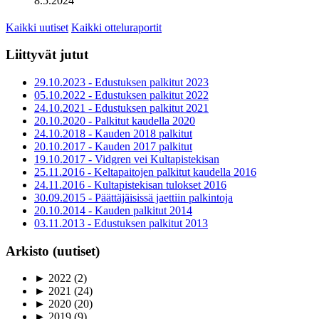
8.5.2024
Kaikki uutiset
Kaikki otteluraportit
Liittyvät jutut
29.10.2023 - Edustuksen palkitut 2023
05.10.2022 - Edustuksen palkitut 2022
24.10.2021 - Edustuksen palkitut 2021
20.10.2020 - Palkitut kaudella 2020
24.10.2018 - Kauden 2018 palkitut
20.10.2017 - Kauden 2017 palkitut
19.10.2017 - Vidgren vei Kultapistekisan
25.11.2016 - Keltapaitojen palkitut kaudella 2016
24.11.2016 - Kultapistekisan tulokset 2016
30.09.2015 - Päättäjäisissä jaettiin palkintoja
20.10.2014 - Kauden palkitut 2014
03.11.2013 - Edustuksen palkitut 2013
Arkisto (uutiset)
►
2022
(2)
►
2021
(24)
►
2020
(20)
►
2019
(9)