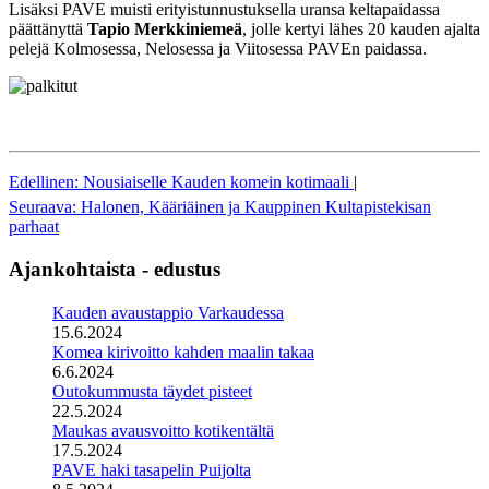
Lisäksi PAVE muisti erityistunnustuksella uransa keltapaidassa
päättänyttä
Tapio Merkkiniemeä
, jolle kertyi lähes 20 kauden ajalta
pelejä Kolmosessa, Nelosessa ja Viitosessa PAVEn paidassa.
Edellinen: Nousiaiselle Kauden komein kotimaali
|
Seuraava: Halonen, Kääriäinen ja Kauppinen Kultapistekisan
parhaat
Ajankohtaista - edustus
Kauden avaustappio Varkaudessa
15.6.2024
Komea kirivoitto kahden maalin takaa
6.6.2024
Outokummusta täydet pisteet
22.5.2024
Maukas avausvoitto kotikentältä
17.5.2024
PAVE haki tasapelin Puijolta