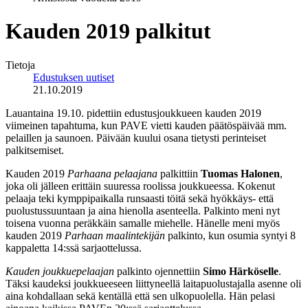
Kauden 2019 palkitut
Tietoja
Edustuksen uutiset
21.10.2019
Lauantaina 19.10. pidettiin edustusjoukkueen kauden 2019
viimeinen tapahtuma, kun PAVE vietti kauden päätöspäivää mm.
pelaillen ja saunoen. Päivään kuului osana tietysti perinteiset
palkitsemiset.
Kauden 2019
Parhaana pelaajana
palkittiin
Tuomas Halonen
,
joka oli jälleen erittäin suuressa roolissa joukkueessa. Kokenut
pelaaja teki kymppipaikalla runsaasti töitä sekä hyökkäys- että
puolustussuuntaan ja aina hienolla asenteella. Palkinto meni nyt
toisena vuonna peräkkäin samalle miehelle. Hänelle meni myös
kauden 2019
Parhaan maalintekijän
palkinto, kun osumia syntyi 8
kappaletta 14:ssä sarjaottelussa.
Kauden joukkuepelaajan
palkinto ojennettiin
Simo Härköselle
.
Täksi kaudeksi joukkueeseen liittyneellä laitapuolustajalla asenne oli
aina kohdallaan sekä kentällä että sen ulkopuolella. Hän pelasi