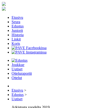
Etusivu
Seura
Edustus
Juniorit
Historia
Linkit
Koris
Joukkue
Uutiset
Otteluraportit
Ottelut
Etusivu
>
Edustus
>
Uutiset
Arkistosta vuodelta 2019