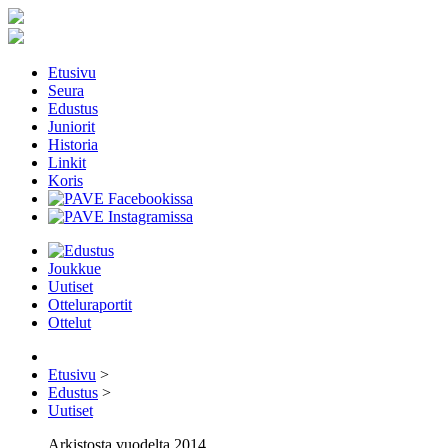
Etusivu
Seura
Edustus
Juniorit
Historia
Linkit
Koris
Joukkue
Uutiset
Otteluraportit
Ottelut
Etusivu
>
Edustus
>
Uutiset
Arkistosta vuodelta 2014