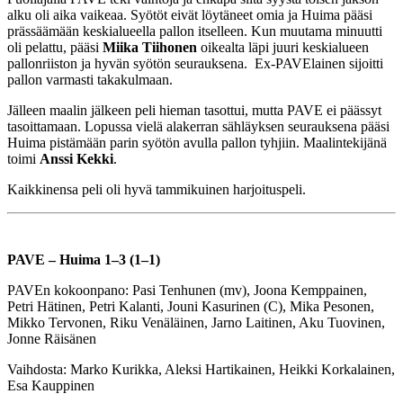
alku oli aika vaikeaa. Syötöt eivät löytäneet omia ja Huima pääsi
prässäämään keskialueella pallon itselleen. Kun muutama minuutti
oli pelattu, pääsi
Miika Tiihonen
oikealta läpi juuri keskialueen
pallonriiston ja hyvän syötön seurauksena. Ex-PAVElainen sijoitti
pallon varmasti takakulmaan.
Jälleen maalin jälkeen peli hieman tasottui, mutta PAVE ei päässyt
tasoittamaan. Lopussa vielä alakerran sähläyksen seurauksena pääsi
Huima pistämään parin syötön avulla pallon tyhjiin. Maalintekijänä
toimi
Anssi Kekki
.
Kaikkinensa peli oli hyvä tammikuinen harjoituspeli.
PAVE – Huima 1–3 (1–1)
PAVEn kokoonpano: Pasi Tenhunen (mv), Joona Kemppainen,
Petri Hätinen, Petri Kalanti, Jouni Kasurinen (C), Mika Pesonen,
Mikko Tervonen, Riku Venäläinen, Jarno Laitinen, Aku Tuovinen,
Jonne Räisänen
Vaihdosta: Marko Kurikka, Aleksi Hartikainen, Heikki Korkalainen,
Esa Kauppinen