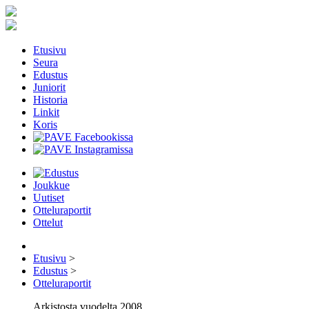
Etusivu
Seura
Edustus
Juniorit
Historia
Linkit
Koris
Joukkue
Uutiset
Otteluraportit
Ottelut
Etusivu
>
Edustus
>
Otteluraportit
Arkistosta vuodelta 2008