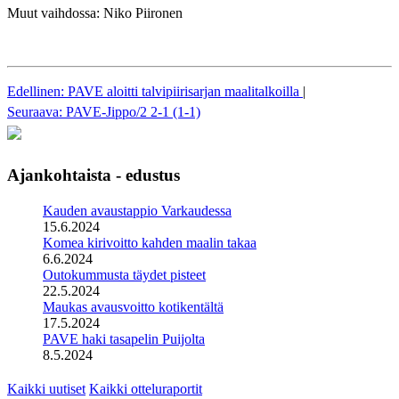
Muut vaihdossa: Niko Piironen
Edellinen: PAVE aloitti talvipiirisarjan maalitalkoilla
|
Seuraava: PAVE-Jippo/2 2-1 (1-1)
Ajankohtaista - edustus
Kauden avaustappio Varkaudessa
15.6.2024
Komea kirivoitto kahden maalin takaa
6.6.2024
Outokummusta täydet pisteet
22.5.2024
Maukas avausvoitto kotikentältä
17.5.2024
PAVE haki tasapelin Puijolta
8.5.2024
Kaikki uutiset
Kaikki otteluraportit