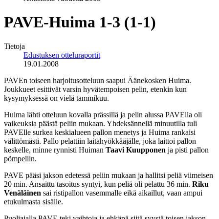
PAVE-Huima 1-3 (1-1)
Tietoja
Edustuksen otteluraportit
19.01.2008
PAVEn toiseen harjoitusotteluun saapui Äänekosken Huima.
Joukkueet esittivät varsin hyvätempoisen pelin, etenkin kun
kysymyksessä on vielä tammikuu.
Huima lähti otteluun kovalla prässillä ja pelin alussa PAVElla oli
vaikeuksia päästä peliin mukaan. Yhdeksännellä minuutilla tuli
PAVElle surkea keskialueen pallon menetys ja Huima rankaisi
välittömästi. Pallo pelattiin laitahyökkääjälle, joka laittoi pallon
keskelle, minne rynnisti Huiman
Taavi Kuupponen
ja pisti pallon
pömpeliin.
PAVE pääsi jakson edetessä peliin mukaan ja hallitsi peliä viimeisen
20 min. Ansaittu tasoitus syntyi, kun peliä oli pelattu 36 min.
Riku
Venäläinen
sai ristipallon vasemmalle eikä aikaillut, vaan ampui
etukulmasta sisälle.
Puoliajalla PAVE teki vaihtoja ja ehkäpä siitä syystä toisen jakson