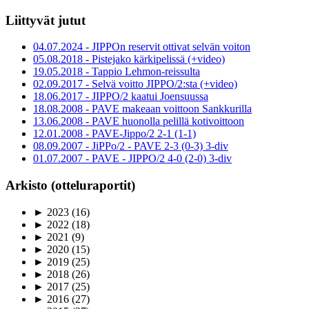
Liittyvät jutut
04.07.2024 - JIPPOn reservit ottivat selvän voiton
05.08.2018 - Pistejako kärkipelissä (+video)
19.05.2018 - Tappio Lehmon-reissulta
02.09.2017 - Selvä voitto JIPPO/2:sta (+video)
18.06.2017 - JIPPO/2 kaatui Joensuussa
18.08.2008 - PAVE makeaan voittoon Sankkurilla
13.06.2008 - PAVE huonolla pelillä kotivoittoon
12.01.2008 - PAVE-Jippo/2 2-1 (1-1)
08.09.2007 - JiPPo/2 - PAVE 2-3 (0-3) 3-div
01.07.2007 - PAVE - JIPPO/2 4-0 (2-0) 3-div
Arkisto (otteluraportit)
►
2023
(16)
►
2022
(18)
►
2021
(9)
►
2020
(15)
►
2019
(25)
►
2018
(26)
►
2017
(25)
►
2016
(27)