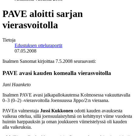
PAVE aloitti sarjan
vierasvoitolla
Tietoja
Edustuksen otteluraportit
07.05.2008
Iisalmen Sanomat kirjoittaa 7.5.2008 seuraavasti:
PAVE avasi kauden komealla vierasvoitolla
Jani Haanketo
Iisalmen PAVE avasi jalkapallokautensa Kolmosessa vakuuttavalla
0–3 (0–2) -vierasvoitolla Joensuussa Jippo/2:n vieraana.
PAVEn valmentaja
Jussi Kukkonen
odotti kauden avauksesta
vaikeaa ottelua, sillä joensuulaisryhmä on kehittynyt viime vuodesta
huimin harppauksin ja oman joukkueen viimeistelyssä oli kauden
alla vaikeuksia.