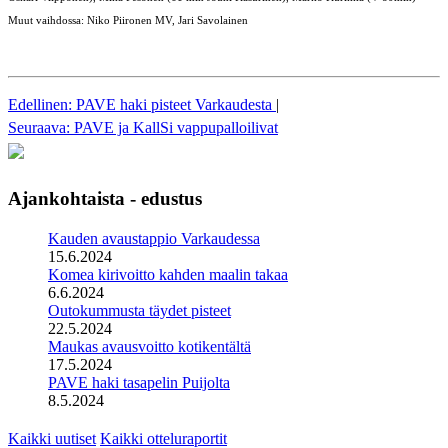
Muut vaihdossa: Niko Piironen MV, Jari Savolainen
Edellinen: PAVE haki pisteet Varkaudesta
|
Seuraava: PAVE ja KallSi vappupalloilivat
Ajankohtaista - edustus
Kauden avaustappio Varkaudessa
15.6.2024
Komea kirivoitto kahden maalin takaa
6.6.2024
Outokummusta täydet pisteet
22.5.2024
Maukas avausvoitto kotikentältä
17.5.2024
PAVE haki tasapelin Puijolta
8.5.2024
Kaikki uutiset
Kaikki otteluraportit