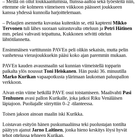
– Meillä on ollut loukkaantumisia, flunssa-aaltoa sekä työesteitä niin,
ettemme ole kolmeen viimeiseen viikkoon päässeet joukkueen
kanssa yhdessä kunnolla harjoittelemaan.
– Pelaajien asennetta kuvastaa kuitenkin se, että kapteeni
Mikko
Tervonen
tuli lähes suoraan sairastuvalta otteluun ja
Petri Hätinen
mm. pelasi vahvasti teipattuna, Kukkonen selvitti ottelun
lähtötilannetta.
Ensimmäisen varttitunnin PAVEn peli olikin sekaisin, mutta pelin
vanhetessa vierasjoukkuekin pääsi koko ajan paremmin mukaan.
PAVEn kauden avausmaalin sai kunnian viimeistellä topparin
paikalta ylös noussut
Toni Heiskanen
. Hän puski 36. minuutilla
Marko Kurikan
vapaapotkusta ylärimaan laukoman paluupallon
verkkoon.
Aivan erän viime hetkillä PAVE osui toistamiseen. Maalivahti
Pasi
Tenhunen
avasi pallon Kurikalle, joka jatkoi Riku Venäläisen
läpiajoon. Puoliajalle siirryttiin 0–2 -tilanteessa.
Toisen jakson ainoan maalin iski Kurikka.
Loistavan esityön hänen puskumaaliinsa teki puolustajan tontilta
päätyyn ajanut
Jarno Laitinen
, jonka hieno keskitys löysi hyvät
tehot ottelussa tehneen Kurikan.