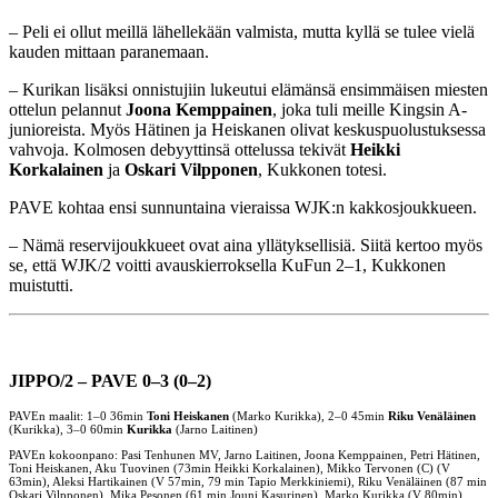
– Peli ei ollut meillä lähellekään valmista, mutta kyllä se tulee vielä
kauden mittaan paranemaan.
– Kurikan lisäksi onnistujiin lukeutui elämänsä ensimmäisen miesten
ottelun pelannut
Joona Kemppainen
, joka tuli meille Kingsin A-
junioreista. Myös Hätinen ja Heiskanen olivat keskuspuolustuksessa
vahvoja. Kolmosen debyyttinsä ottelussa tekivät
Heikki
Korkalainen
ja
Oskari Vilpponen
, Kukkonen totesi.
PAVE kohtaa ensi sunnuntaina vieraissa WJK:n kakkosjoukkueen.
– Nämä reservijoukkueet ovat aina yllätyksellisiä. Siitä kertoo myös
se, että WJK/2 voitti avauskierroksella KuFun 2–1, Kukkonen
muistutti.
JIPPO/2 – PAVE 0–3 (0–2)
PAVEn maalit: 1–0 36min
Toni Heiskanen
(Marko Kurikka), 2–0 45min
Riku Venäläinen
(Kurikka), 3–0 60min
Kurikka
(Jarno Laitinen)
PAVEn kokoonpano: Pasi Tenhunen MV, Jarno Laitinen, Joona Kemppainen, Petri Hätinen,
Toni Heiskanen, Aku Tuovinen (73min Heikki Korkalainen), Mikko Tervonen (C) (V
63min), Aleksi Hartikainen (V 57min, 79 min Tapio Merkkiniemi), Riku Venäläinen (87 min
Oskari Vilpponen), Mika Pesonen (61 min Jouni Kasurinen), Marko Kurikka (V 80min)