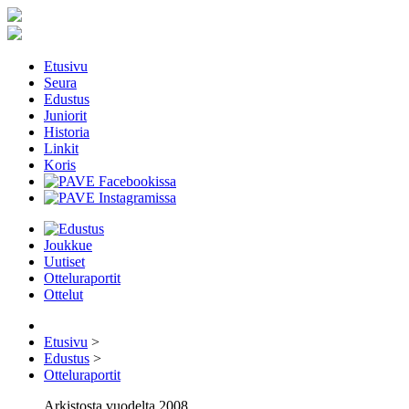
Etusivu
Seura
Edustus
Juniorit
Historia
Linkit
Koris
Joukkue
Uutiset
Otteluraportit
Ottelut
Etusivu
>
Edustus
>
Otteluraportit
Arkistosta vuodelta 2008