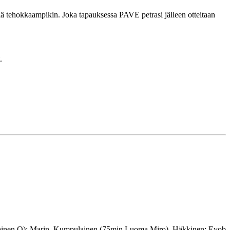
lä tehokkaampikin. Joka tapauksessa PAVE petrasi jälleen otteitaan
.
lainen O); Marin, Kumpulainen (75min Luoma Miro), Häkkinen; Eyob