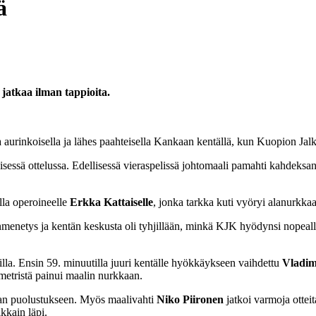
ä
jatkaa ilman tappioita.
aurinkoisella ja lähes paahteisella Kankaan kentällä, kun Kuopion Jal
 ottelussa. Edellisessä vieraspelissä johtomaali pamahti kahdeksannella
lla operoineelle
Erkka Kattaiselle
, jonka tarkka kuti vyöryi alanurkka
onmenetys ja kentän keskusta oli tyhjillään, minkä KJK hyödynsi nopea
illa. Ensin 59. minuutilla juuri kentälle hyökkäykseen vaihdettu
Vladim
etristä painui maalin nurkkaan.
vaan puolustukseen. Myös maalivahti
Niko Piironen
jatkoi varmoja otte
kkain läpi.