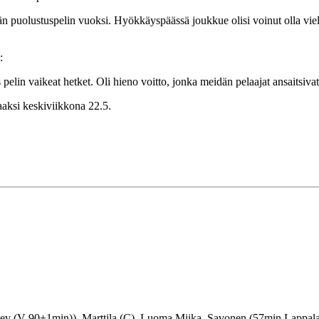
än puolustuspelin vuoksi. Hyökkäyspäässä joukkue olisi voinut olla vie
:
n vaikeat hetket. Oli hieno voitto, jonka meidän pelaajat ansaitsivat
aksi keskiviikkona 22.5.
eev (V 90+1min)), Marttila (C), Luoma Miika, Savonen (57min Lappa