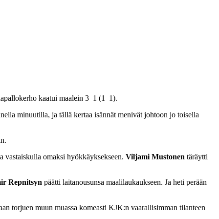
kapallokerho kaatui maalein 3–1 (1–1).
 minuutilla, ja tällä kertaa isännät menivät johtoon jo toisella
an.
lla vastaiskulla omaksi hyökkäyksekseen.
Viljami Mustonen
täräytti
ir Repnitsyn
päätti laitanousunsa maalilaukaukseen. Ja heti perään
itaan torjuen muun muassa komeasti KJK:n vaarallisimman tilanteen