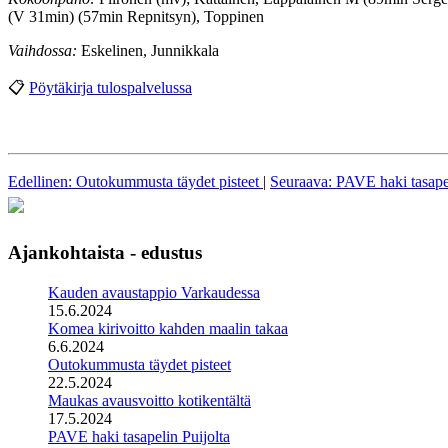
(V 31min) (57min Repnitsyn), Toppinen
Vaihdossa:
Eskelinen, Junnikkala
📋
Pöytäkirja tulospalvelussa
Edellinen: Outokummusta täydet pisteet
|
Seuraava: PAVE haki tasapel
Ajankohtaista - edustus
Kauden avaustappio Varkaudessa
15.6.2024
Komea kirivoitto kahden maalin takaa
6.6.2024
Outokummusta täydet pisteet
22.5.2024
Maukas avausvoitto kotikentältä
17.5.2024
PAVE haki tasapelin Puijolta