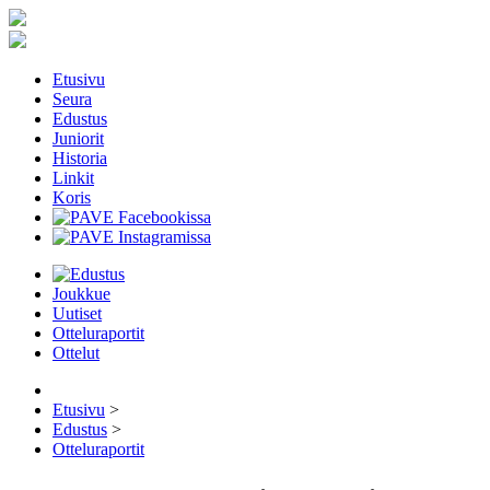
Etusivu
Seura
Edustus
Juniorit
Historia
Linkit
Koris
Joukkue
Uutiset
Otteluraportit
Ottelut
Etusivu
>
Edustus
>
Otteluraportit