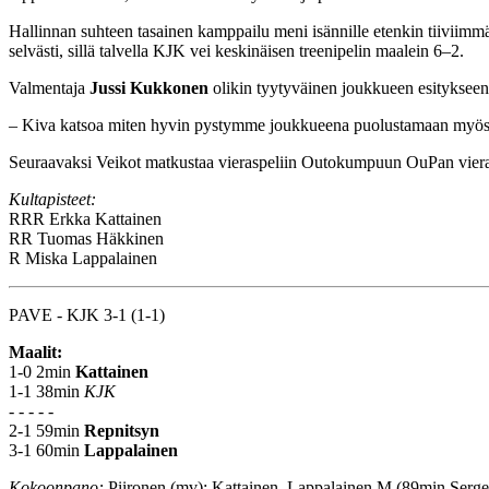
Hallinnan suhteen tasainen kamppailu meni isännille etenkin tiiviimm
selvästi, sillä talvella KJK vei keskinäisen treenipelin maalein 6–2.
Valmentaja
Jussi Kukkonen
olikin tyytyväinen joukkueen esitykseen
– Kiva katsoa miten hyvin pystymme joukkueena puolustamaan myös peli
Seuraavaksi Veikot matkustaa vieraspeliin Outokumpuun OuPan viera
Kultapisteet:
RRR
Erkka Kattainen
RR
Tuomas Häkkinen
R
Miska Lappalainen
PAVE - KJK 3-1 (1-1)
Maalit:
1-0 2min
Kattainen
1-1 38min
KJK
- - - - -
2-1 59min
Repnitsyn
3-1 60min
Lappalainen
Kokoonpano:
Piironen (mv); Kattainen, Lappalainen M (89min Serg