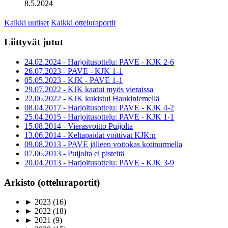
8.5.2024
Kaikki uutiset
Kaikki otteluraportit
Liittyvät jutut
24.02.2024 - Harjoitusottelu: PAVE - KJK 2-6
26.07.2023 - PAVE - KJK 1-1
05.05.2023 - KJK - PAVE 1-1
29.07.2022 - KJK kaatui myös vieraissa
22.06.2022 - KJK kukistui Haukiniemellä
08.04.2017 - Harjoitusottelu: PAVE - KJK 4-2
25.04.2015 - Harjoitusottelu: PAVE - KJK 1-1
15.08.2014 - Vierasvoitto Puijolta
13.06.2014 - Keltapaidat voittivat KJK:n
09.08.2013 - PAVE jälleen voitokas kotinurmella
07.06.2013 - Puijolta ei pisteitä
20.04.2013 - Harjoitusottelu: PAVE - KJK 3-9
Arkisto (otteluraportit)
►
2023
(16)
►
2022
(18)
►
2021
(9)