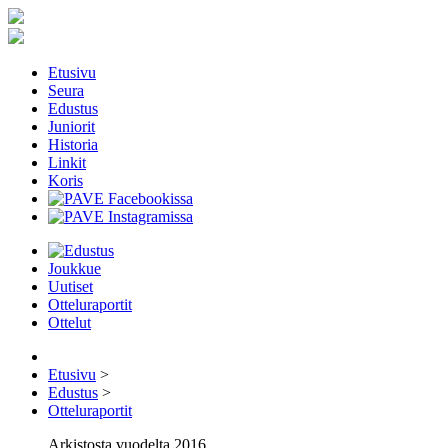
Etusivu
Seura
Edustus
Juniorit
Historia
Linkit
Koris
Joukkue
Uutiset
Otteluraportit
Ottelut
Etusivu
>
Edustus
>
Otteluraportit
Arkistosta vuodelta 2016