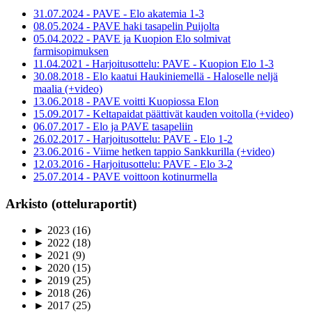
31.07.2024 - PAVE - Elo akatemia 1-3
08.05.2024 - PAVE haki tasapelin Puijolta
05.04.2022 - PAVE ja Kuopion Elo solmivat
farmisopimuksen
11.04.2021 - Harjoitusottelu: PAVE - Kuopion Elo 1-3
30.08.2018 - Elo kaatui Haukiniemellä - Haloselle neljä
maalia (+video)
13.06.2018 - PAVE voitti Kuopiossa Elon
15.09.2017 - Keltapaidat päättivät kauden voitolla (+video)
06.07.2017 - Elo ja PAVE tasapeliin
26.02.2017 - Harjoitusottelu: PAVE - Elo 1-2
23.06.2016 - Viime hetken tappio Sankkurilla (+video)
12.03.2016 - Harjoitusottelu: PAVE - Elo 3-2
25.07.2014 - PAVE voittoon kotinurmella
Arkisto (otteluraportit)
►
2023
(16)
►
2022
(18)
►
2021
(9)
►
2020
(15)
►
2019
(25)
►
2018
(26)
►
2017
(25)