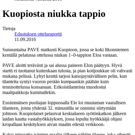
Kuopiosta niukka tappio
Tietoja
Edustuksen otteluraportit
11.09.2016
Sunnuntaina PAVE matkusti Kuopioon, jossa se koki Itkonniemen
kentällä pelatussa ottelussa niukan 1–0-tappion Eloa vastaan.
PAVE aloitti terävästi ja sai alussa paineen Elon päätyyn. Hyvä
startti ei tuottanut kuitenkaan tulosta, ja pian kotijoukkue oli vahvasti
mukana pelissä. Lyhyt kenttä tarjosi katsojaystävällisen pelin, kun
tilanteita syntyi vuoron perään kumpaankin päähän kuin
tennisottelussa konsanaan. Erikoistilanteista muodostui
maalipaikkoja kummallekin.
Ensimmäisen puoliajan loppuosalla Elo loi muutaman vaarallisen
tilanteen, joista yhdestä 32. minuutilla se onnistui siirtymään
johtoon. Kuopiolaiset pelasivat keskialueen syötönkatkon jälkeen
laidan kautta vastahyökkäyksen, jossa lopulta hyökkääjä ohjasi
kropallaan keskityksen aivan maalin edestä verkkoon.
Kaksi minuuttia isäntien maalin jälkeen nähtiin tilanne, joka aiheutti