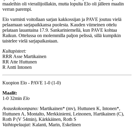
maaleihin oli vierailijoillakin, mutta lopulta Elo oli jälleen maalin
verran parempi.
Elo varmisti voitollaan sarjan kakkossijan ja PAVE joutuu vielä
pelaamaan sarjapaikkansa puolesta. Kauden viimeinen ottelu
pelataan lauantaina 17.9. Sankariniemellä, kun PAVE kohtaa
Raikun. Ottelussa on molemmilla paljon pelissä, sillä kumpikin
taistelee vielä sarjapaikastaan.
Kultapisteet:
RRR
Asse Martikainen
RR
Atte Huttunen
R
Antti Intonen
Kuopion Elo - PAVE 1-0 (1-0)
Maalit:
1-0 32min
Elo
Avauskokoonpano:
Martikainen* (mv), Huttunen K, Intonen*,
Huttunen A, Montalto, Merkkiniemi, Leinonen, Hartikainen (C),
Roth P (V 54min), Kärkkäinen, Roth S
Vaihtopelaajat:
Kalanti, Marin, Eskelinen