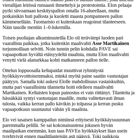
vierailijan leirissä runsaasti ihmettelyä ja protestointia. Elon pelaaja
pyrki siivoamaan keskityspallon omalla 16-alueellaan, mutta
potkaisikin huti pallosta ja kuoletti maasta pompanneen pallon
kämmenellään. Tuomaristo ei kuitenkaan reagoinut tilanteeseen.
Näin tauolle mentiin 1–0-lukemilla.
Toisen puoliajan alkuminuuteilla Elo oli terävämpi luoden pari
vaarallista paikkaa, jotka kuitenkin maalivahti
Asse Martikainen
torjunnoillaan selvitti. Noin tunnin pelin kohdalla PAVE sai
vapaapotkun hyvältä etäisyydeltä maalista, mutta Elon maalivahti
venytti vielä alanurkkaa kohti matkanneen pallon tielle.
Ottelun loppuosalla keltapaidat muuttivat ryhmitystä
hyökkäysvoittoisemmaksi, minkä myötä paine saatiin vastustajan
päätyyn. Samalla toki aukesi Elolle mahdollisuus vastaiskuihin,
mutta pari vaarallisinta tilannetta hoiti edelleen maalivahti
Martikainen. Keltaisten lopun painostus ei vain riittänyt. Tilanteita ja
hässäkkää syntyi vastustajan maalille, mutta valitettavasti ilman
tulosta, vaikka kerran pallo kävikin jo tolpassa ja kerran pusku
vapaapotkuun suuntautui vähän yli maalista.
Elo vei tasaisen kamppailun nimiinsä erityisesti hyökkäyssuunnan
paremmalla pelillä. Se sai kokonaisuutena jokusen hyvän
maalipaikan enemmän, kun taas PAVEn hyökkäykset liian usein
tyrehtyivät ennen maalitilanteisiin asti pääsyä. Toki paikkoja