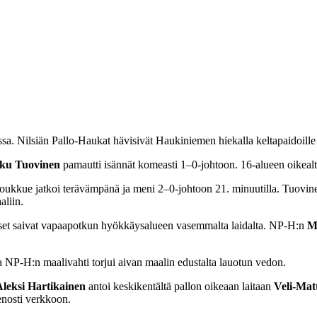
sa. Nilsiän Pallo-Haukat hävisivät Haukiniemen hiekalla keltapaidoille
ku Tuovinen
pamautti isännät komeasti 1–0-johtoon. 16-alueen oikealta 
oukkue jatkoi terävämpänä ja meni 2–0-johtoon 21. minuutilla. Tuovine
aliin.
iset saivat vapaapotkun hyökkäysalueen vasemmalta laidalta. NP-H:n
M
a NP-H:n maalivahti torjui aivan maalin edustalta lauotun vedon.
Aleksi Hartikainen
antoi keskikentältä pallon oikeaan laitaan
Veli-Matt
enosti verkkoon.