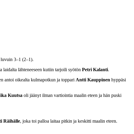
 luvuin 3–1 (2–1).
laidalta lähteneeseen kutiin tarjoili syötön
Petri Kalanti
.
n antoi oikealta kulmapotkun ja toppari
Antti Kauppinen
hyppäsi
ika Kuutsa
oli jäänyt ilman vartiointia maalin eteen ja hän puski
i Räihälle
, joka toi palloa laitaa pitkin ja keskitti maalin eteen.