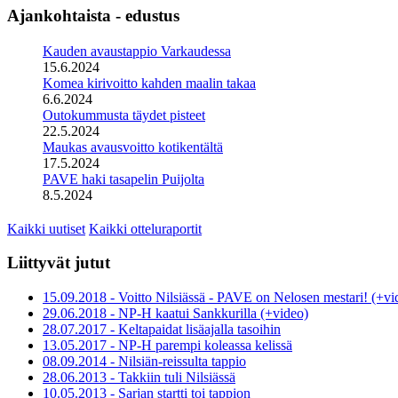
Ajankohtaista - edustus
Kauden avaustappio Varkaudessa
15.6.2024
Komea kirivoitto kahden maalin takaa
6.6.2024
Outokummusta täydet pisteet
22.5.2024
Maukas avausvoitto kotikentältä
17.5.2024
PAVE haki tasapelin Puijolta
8.5.2024
Kaikki uutiset
Kaikki otteluraportit
Liittyvät jutut
15.09.2018 - Voitto Nilsiässä - PAVE on Nelosen mestari! (+vi
29.06.2018 - NP-H kaatui Sankkurilla (+video)
28.07.2017 - Keltapaidat lisäajalla tasoihin
13.05.2017 - NP-H parempi koleassa kelissä
08.09.2014 - Nilsiän-reissulta tappio
28.06.2013 - Takkiin tuli Nilsiässä
10.05.2013 - Sarjan startti toi tappion