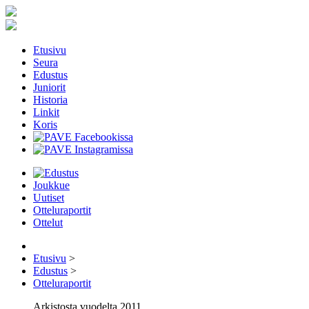
Etusivu
Seura
Edustus
Juniorit
Historia
Linkit
Koris
Joukkue
Uutiset
Otteluraportit
Ottelut
Etusivu
>
Edustus
>
Otteluraportit
Arkistosta vuodelta 2011