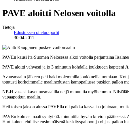
PAVE aloitti Nelosen voitolla
Tietoja
Edustuksen otteluraportit
30.04.2011
PAVEn kausi Itä-Suomen Nelosessa alkoi voitolla perjantaina Iisalmes
PAVE aloitti vahvasti ja jo 3 minuutin kohdalla joukkueen kapteeni
A
Avausmaalin jälkeen peli haki molemmilla joukkueilla uomiaan. Kotij
totutusti korkeimmalle maalinedustan kamppailussa puskien pallon ma
NP-H vastasi kavennusmaalilla neljä minuuttia myöhemmin. Nilsiälä
vapaapotkun maaliin.
Heti toisen jakson alussa PAVElla oli paikka kasvattaa johtoaan, mutt
PAVEn kolmas maali syntyi 60. minuutilla hyvän kuvion päätteeksi.
Hartikainen ehti itse ensimmäisenä keskityspalloon ja ohjasi pallon hi