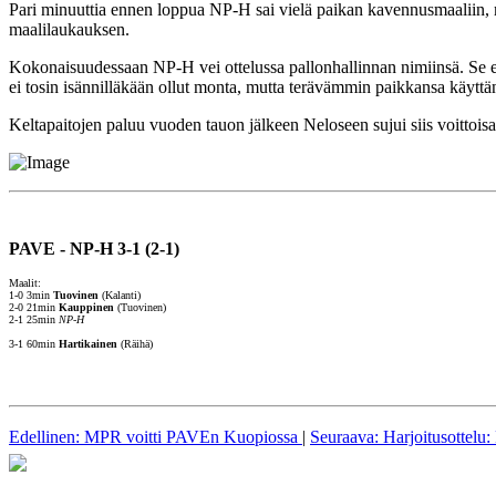
Pari minuuttia ennen loppua NP-H sai vielä paikan kavennusmaaliin, 
maalilaukauksen.
Kokonaisuudessaan NP-H vei ottelussa pallonhallinnan nimiinsä. Se ei 
ei tosin isännilläkään ollut monta, mutta terävämmin paikkansa käyttän
Keltapaitojen paluu vuoden tauon jälkeen Neloseen sujui siis voittoi
PAVE - NP-H 3-1 (2-1)
Maalit:
1-0 3min
Tuovinen
(Kalanti)
2-0 21min
Kauppinen
(Tuovinen)
2-1 25min
NP-H
3-1 60min
Hartikainen
(Räihä)
Edellinen: MPR voitti PAVEn Kuopiossa
|
Seuraava: Harjoitusottelu