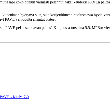
mutta läpi koko ottelun varmasti pelannut, täksi kaudeksi PAVEn paita
kuitenkaan hyötynyt siitä, sillä kotijoukkueen puolustaessa hyvin varsi
yt PAVE vei lopulta ansaitut pisteet.
sasti. PAVE pelaa seuraavan pelinsä Kuopiossa torstaina 5.5. MPR:n vie
: PAVE - KiuPa 7-0