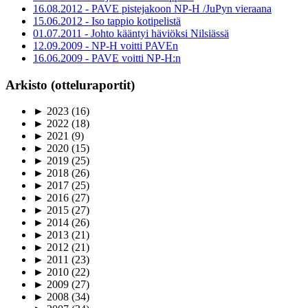
16.08.2012 - PAVE pistejakoon NP-H /JuPyn vieraana
15.06.2012 - Iso tappio kotipelistä
01.07.2011 - Johto kääntyi häviöksi Nilsiässä
12.09.2009 - NP-H voitti PAVEn
16.06.2009 - PAVE voitti NP-H:n
Arkisto (otteluraportit)
►
2023
(16)
►
2022
(18)
►
2021
(9)
►
2020
(15)
►
2019
(25)
►
2018
(26)
►
2017
(25)
►
2016
(27)
►
2015
(27)
►
2014
(26)
►
2013
(21)
►
2012
(21)
►
2011
(23)
►
2010
(22)
►
2009
(27)
►
2008
(34)