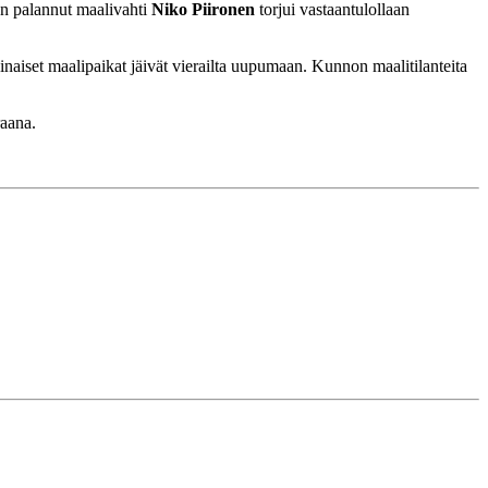
an palannut maalivahti
Niko Piironen
torjui vastaantulollaan
naiset maalipaikat jäivät vierailta uupumaan. Kunnon maalitilanteita
raana.