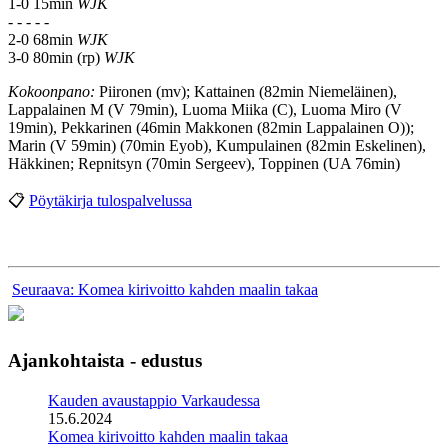
1-0 15min
WJK
- - - - -
2-0 68min
WJK
3-0 80min (rp)
WJK
Kokoonpano:
Piironen (mv); Kattainen (82min Niemeläinen),
Lappalainen M (V 79min), Luoma Miika (C), Luoma Miro (V
19min), Pekkarinen (46min Makkonen (82min Lappalainen O));
Marin (V 59min) (70min Eyob), Kumpulainen (82min Eskelinen),
Häkkinen; Repnitsyn (70min Sergeev), Toppinen (UA 76min)
📋
Pöytäkirja tulospalvelussa
Seuraava: Komea kirivoitto kahden maalin takaa
Ajankohtaista - edustus
Kauden avaustappio Varkaudessa
15.6.2024
Komea kirivoitto kahden maalin takaa