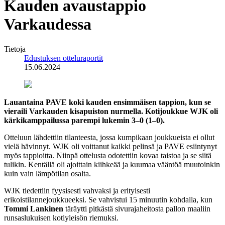
Kauden avaustappio
Varkaudessa
Tietoja
Edustuksen otteluraportit
15.06.2024
Lauantaina PAVE koki kauden ensimmäisen tappion, kun se
vieraili Varkauden kisapuiston nurmella. Kotijoukkue WJK oli
kärkikamppailussa parempi lukemin 3–0 (1–0).
Otteluun lähdettiin tilanteesta, jossa kumpikaan joukkueista ei ollut
vielä hävinnyt. WJK oli voittanut kaikki pelinsä ja PAVE esiintynyt
myös tappioitta. Niinpä ottelusta odotettiin kovaa taistoa ja se siitä
tulikin. Kentällä oli ajoittain kiihkeää ja kuumaa vääntöä muutoinkin
kuin vain lämpötilan osalta.
WJK tiedettiin fyysisesti vahvaksi ja erityisesti
erikoistilannejoukkueeksi. Se vahvistui 15 minuutin kohdalla, kun
Tommi Lankinen
täräytti pitkästä sivurajaheitosta pallon maaliin
runsaslukuisen kotiyleisön riemuksi.