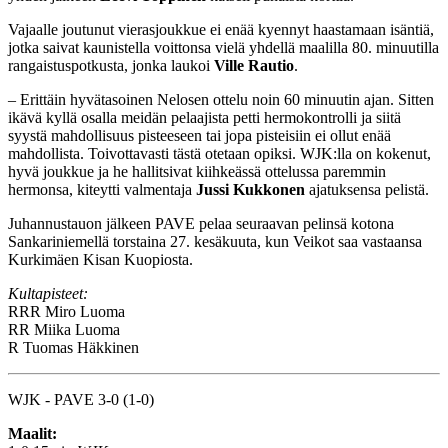
Vajaalle joutunut vierasjoukkue ei enää kyennyt haastamaan isäntiä,
jotka saivat kaunistella voittonsa vielä yhdellä maalilla 80. minuutilla
rangaistuspotkusta, jonka laukoi
Ville Rautio
.
– Erittäin hyvätasoinen Nelosen ottelu noin 60 minuutin ajan. Sitten
ikävä kyllä osalla meidän pelaajista petti hermokontrolli ja siitä
syystä mahdollisuus pisteeseen tai jopa pisteisiin ei ollut enää
mahdollista. Toivottavasti tästä otetaan opiksi. WJK:lla on kokenut,
hyvä joukkue ja he hallitsivat kiihkeässä ottelussa paremmin
hermonsa, kiteytti valmentaja
Jussi Kukkonen
ajatuksensa pelistä.
Juhannustauon jälkeen PAVE pelaa seuraavan pelinsä kotona
Sankariniemellä torstaina 27. kesäkuuta, kun Veikot saa vastaansa
Kurkimäen Kisan Kuopiosta.
Kultapisteet:
RRR
Miro Luoma
RR
Miika Luoma
R
Tuomas Häkkinen
WJK - PAVE 3-0 (1-0)
Maalit: