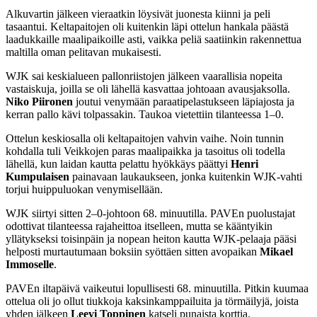
Alkuvartin jälkeen vieraatkin löysivät juonesta kiinni ja peli
tasaantui. Keltapaitojen oli kuitenkin läpi ottelun hankala päästä
laadukkaille maalipaikoille asti, vaikka peliä saatiinkin rakennettua
maltilla oman pelitavan mukaisesti.
WJK sai keskialueen pallonriistojen jälkeen vaarallisia nopeita
vastaiskuja, joilla se oli lähellä kasvattaa johtoaan avausjaksolla.
Niko Piironen
joutui venymään paraatipelastukseen läpiajosta ja
kerran pallo kävi tolpassakin. Taukoa vietettiin tilanteessa 1–0.
Ottelun keskiosalla oli keltapaitojen vahvin vaihe. Noin tunnin
kohdalla tuli Veikkojen paras maalipaikka ja tasoitus oli todella
lähellä, kun laidan kautta pelattu hyökkäys päättyi
Henri
Kumpulaisen
painavaan laukaukseen, jonka kuitenkin WJK-vahti
torjui huippuluokan venymisellään.
WJK siirtyi sitten 2–0-johtoon 68. minuutilla. PAVEn puolustajat
odottivat tilanteessa rajaheittoa itselleen, mutta se kääntyikin
yllätykseksi toisinpäin ja nopean heiton kautta WJK-pelaaja pääsi
helposti murtautumaan boksiin syöttäen sitten avopaikan
Mikael
Immoselle
.
PAVEn iltapäivä vaikeutui lopullisesti 68. minuutilla. Pitkin kuumaa
ottelua oli jo ollut tiukkoja kaksinkamppailuita ja törmäilyjä, joista
yhden jälkeen
Leevi Toppinen
katseli punaista korttia.