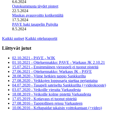
6.6.2024
Outokummusta täydet pisteet
22.5.2024
Maukas avausvoitto kotikentältä
17.5.2024
PAVE haki tasapelin Puijolta
8.5.2024
Kaikki uutiset
Kaikki otteluraportit
Liittyvät jutut
02.10.2021 - PAVE - WJK
01.10.2021 - Otteluennakko: PAVE - Warkaus JK 2.10.21
15.07.2021 - Ensimmäinen vieraspeli ei tuonut pisteitä
27.06.2021 - Otteluennakko: Warkaus JK - PAVE
28.08.2020 - Viime hetkien tappio Sankkurilta
27.08.2020 - Veikkojen loppusarja starttaa perjantaina
04.07.2020 - Tasapeli sateiselta Sankkurilta (+videokooste)
03.07.2020 - Veikoille vieraita Varkaudesta
18.08.2019 - Veikoille kolme pistettä Varkaudesta
17.05.2019 - Kotiavaus ei tuonut pisteitä
27.08.2016 - Tappiollinen reissu Varkauteen
10.06.2016 - Keltapaidat takaisin voittokantaan (+video)