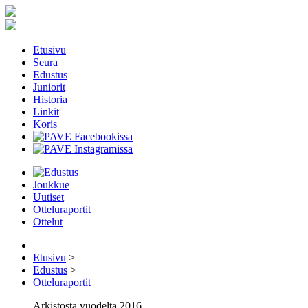
Etusivu
Seura
Edustus
Juniorit
Historia
Linkit
Koris
Joukkue
Uutiset
Otteluraportit
Ottelut
Etusivu
>
Edustus
>
Otteluraportit
Arkistosta vuodelta 2016