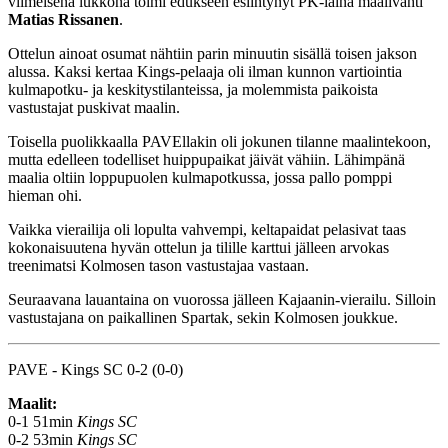
viimeisenä lukkona toimi edukseen esiintynyt PK-laina maalivahti
Matias Rissanen
.
Ottelun ainoat osumat nähtiin parin minuutin sisällä toisen jakson
alussa. Kaksi kertaa Kings-pelaaja oli ilman kunnon vartiointia
kulmapotku- ja keskitystilanteissa, ja molemmista paikoista
vastustajat puskivat maalin.
Toisella puolikkaalla PAVEllakin oli jokunen tilanne maalintekoon,
mutta edelleen todelliset huippupaikat jäivät vähiin. Lähimpänä
maalia oltiin loppupuolen kulmapotkussa, jossa pallo pomppi
hieman ohi.
Vaikka vierailija oli lopulta vahvempi, keltapaidat pelasivat taas
kokonaisuutena hyvän ottelun ja tilille karttui jälleen arvokas
treenimatsi Kolmosen tason vastustajaa vastaan.
Seuraavana lauantaina on vuorossa jälleen Kajaanin-vierailu. Silloin
vastustajana on paikallinen Spartak, sekin Kolmosen joukkue.
PAVE - Kings SC 0-2 (0-0)
Maalit:
0-1 51min
Kings SC
0-2 53min
Kings SC