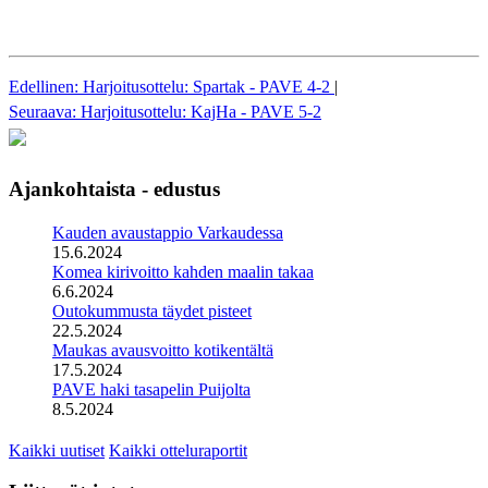
Edellinen: Harjoitusottelu: Spartak - PAVE 4-2
|
Seuraava: Harjoitusottelu: KajHa - PAVE 5-2
Ajankohtaista - edustus
Kauden avaustappio Varkaudessa
15.6.2024
Komea kirivoitto kahden maalin takaa
6.6.2024
Outokummusta täydet pisteet
22.5.2024
Maukas avausvoitto kotikentältä
17.5.2024
PAVE haki tasapelin Puijolta
8.5.2024
Kaikki uutiset
Kaikki otteluraportit