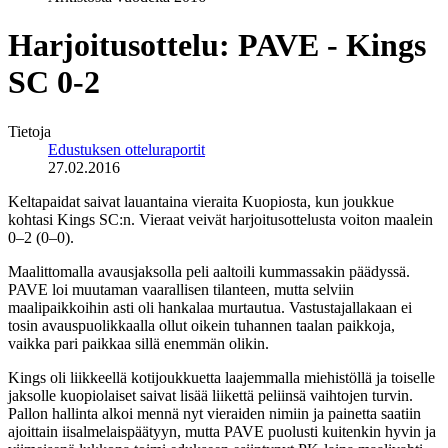
Harjoitusottelu: PAVE - Kings
SC 0-2
Tietoja
Edustuksen otteluraportit
27.02.2016
Keltapaidat saivat lauantaina vieraita Kuopiosta, kun joukkue
kohtasi Kings SC:n. Vieraat veivät harjoitusottelusta voiton maalein
0–2 (0–0).
Maalittomalla avausjaksolla peli aaltoili kummassakin päädyssä.
PAVE loi muutaman vaarallisen tilanteen, mutta selviin
maalipaikkoihin asti oli hankalaa murtautua. Vastustajallakaan ei
tosin avauspuolikkaalla ollut oikein tuhannen taalan paikkoja,
vaikka pari paikkaa sillä enemmän olikin.
Kings oli liikkeellä kotijoukkuetta laajemmalla miehistöllä ja toiselle
jaksolle kuopiolaiset saivat lisää liikettä peliinsä vaihtojen turvin.
Pallon hallinta alkoi mennä nyt vieraiden nimiin ja painetta saatiin
ajoittain iisalmelaispäätyyn, mutta PAVE puolusti kuitenkin hyvin ja