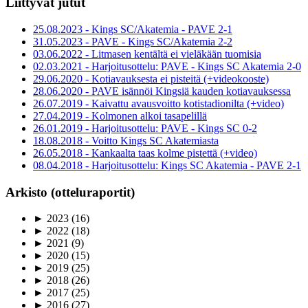
Liittyvät jutut
25.08.2023 - Kings SC/Akatemia - PAVE 2-1
31.05.2023 - PAVE - Kings SC/Akatemia 2-2
03.06.2022 - Litmasen kentältä ei vieläkään tuomisia
02.03.2021 - Harjoitusottelu: PAVE - Kings SC Akatemia 2-0
29.06.2020 - Kotiavauksesta ei pisteitä (+videokooste)
28.06.2020 - PAVE isännöi Kingsiä kauden kotiavauksessa
26.07.2019 - Kaivattu avausvoitto kotistadionilta (+video)
27.04.2019 - Kolmonen alkoi tasapelillä
26.01.2019 - Harjoitusottelu: PAVE - Kings SC 0-2
18.08.2018 - Voitto Kings SC Akatemiasta
26.05.2018 - Kankaalta taas kolme pistettä (+video)
08.04.2018 - Harjoitusottelu: Kings SC Akatemia - PAVE 2-1
Arkisto (otteluraportit)
►
2023
(16)
►
2022
(18)
►
2021
(9)
►
2020
(15)
►
2019
(25)
►
2018
(26)
►
2017
(25)
►
2016
(27)