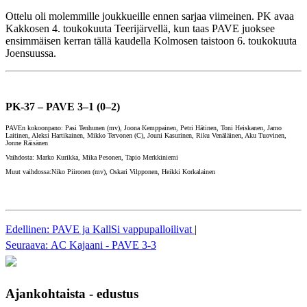
Ottelu oli molemmille joukkueille ennen sarjaa viimeinen. PK avaa
Kakkosen 4. toukokuuta Teerijärvellä, kun taas PAVE juoksee
ensimmäisen kerran tällä kaudella Kolmosen taistoon 6. toukokuuta
Joensuussa.
PK-37 – PAVE 3–1 (0–2)
PAVEn kokoonpano: Pasi Tenhunen (mv), Joona Kemppainen, Petri Hätinen, Toni Heiskanen, Jarno
Laitinen, Aleksi Hartikainen, Mikko Tervonen (C), Jouni Kasurinen, Riku Venäläinen, Aku Tuovinen,
Jonne Räisänen
Vaihdosta: Marko Kurikka, Mika Pesonen, Tapio Merkkiniemi
Muut vaihdossa:Niko Piironen (mv), Oskari Vilpponen, Heikki Korkalainen
Edellinen: PAVE ja KallSi vappupalloilivat
|
Seuraava: AC Kajaani - PAVE 3-3
Ajankohtaista - edustus