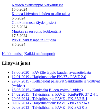
Kauden avaustappio Varkaudessa
15.6.2024
Komea kirivoitto kahden maalin takaa
6.6.2024
Outokummusta täydet pisteet
22.5.2024
Maukas avausvoitto kotikentältä
17.5.2024
PAVE haki tasapelin Puijolta
8.5.2024
Kaikki uutiset
Kaikki otteluraportit
Liittyvät jutut
18.06.2020 - PAVElle tappio kauden avausottelusta
12.01.2019 - Harjoitusottelu: PK-37 - PAVE 2-0
29.07.2015 - Keltapaidat palasivat Sankkurille ja voittivat
(+video)
15.05.2015 - Kankaalta jälleen voitto (+video)
14.02.2015 - Talvipiirisarja: PAVE - KiuPa/PK-37 2 4-1
29.03.2014 - Talvipiirisarja: PAVE - PK-37/2 5-1
09.02.2014 - Harjoitusottelu: PAVE - PK-37/2 6-3
02.03.2013 - Talvipiirisarja: PAVE - PK-37/2 0-3