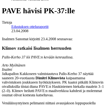
PAVE hävisi PK-37:lle
Tietoja
Edustuksen otteluraportit
23.04.2008
Iisalmen Sanomat kirjoitti 23.4.2008 seuraavaa:
Klimov ratkaisi Iisalmen herruuden
Pallo-Kerho 37 löi PAVE:n kevään kenraalissa.
Arto Myöhänen
Iisalmi
Jalkapallon Kakkoseen valmistautuva Pallo-Kerho 37 näyttää
saaneen 20-vuotiaasta
Dimitri Klimovista
kaipaamansa
vahvistuksen joukkueen hyökkäykseen. PK kaatoi pitkälti Klimovin
oivalluksilla tiistai-iltana PAVE:n Haukiniemen hiekalla maalein 3–1
(2–0). Klimov heilutti PAVE:n maaliverkkoa kahdesti ja molemmat
osumat olivat komeata katseltavaa.
Venäläissyntyinen pelimanni niittasi avausjakson loppupuolella