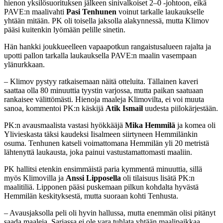
hienon yksilösuorituksen jälkeen sinivalkoiset 2–0 -johtoon, eikä
PAVE:n maalivahti
Pasi Tenhunen
voinut tarkalle laukaukselle
yhtään mitään. PK oli toisella jaksolla alakynnessä, mutta Klimov
pääsi kuitenkin lyömään pelille sinetin.
Hän hankki joukkueelleen vapaapotkun rangaistusalueen rajalta ja
upotti pallon tarkalla laukauksella PAVE:n maalin vasempaan
ylänurkkaan.
– Klimov pystyy ratkaisemaan näitä otteluita. Tällainen kaveri
saattaa olla 80 minuuttia tyystin varjossa, mutta paikan saatuaan
rankaisee välittömästi. Hienoja maaleja Klimovilta, ei voi muuta
sanoa, kommentoi PK:n käskijä
Atik Ismail
uudesta piilokärjestään.
PK:n avausmaalista vastasi hyökkääjä
Mika Hemmilä
ja komea oli
Ylivieskasta täksi kaudeksi Iisalmeen siirtyneen Hemmilänkin
osuma. Tenhunen katseli voimattomana Hemmilän yli 20 metristä
lähtenyttä laukausta, joka painui vastustamattomasti maaliin.
PK hallitsi etenkin ensimmäistä paria kymmentä minuuttia, sillä
myös Klimovilla ja
Anssi Lipposella
oli tilaisuus lisätä PK:n
maalitiliä. Lipponen pääsi puskemaan pilkun kohdalta hyvästä
Hemmilän keskityksestä, mutta suoraan kohti Tenhusta.
– Avausjaksolla peli oli hyvin hallussa, mutta enemmän olisi pitänyt
saada maaleja. Sarjassa ei ole vara tuhlata yhtään maalipaikkaa.