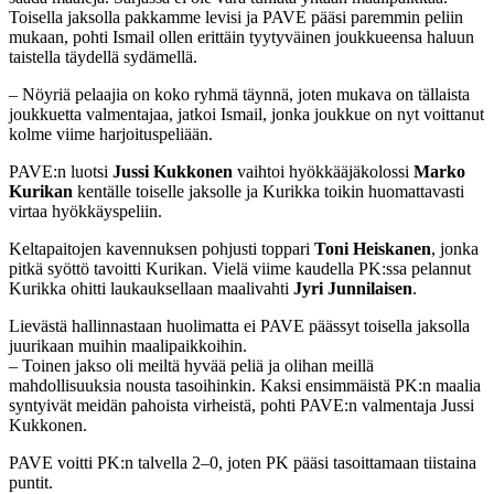
Toisella jaksolla pakkamme levisi ja PAVE pääsi paremmin peliin
mukaan, pohti Ismail ollen erittäin tyytyväinen joukkueensa haluun
taistella täydellä sydämellä.
– Nöyriä pelaajia on koko ryhmä täynnä, joten mukava on tällaista
joukkuetta valmentajaa, jatkoi Ismail, jonka joukkue on nyt voittanut
kolme viime harjoituspeliään.
PAVE:n luotsi
Jussi Kukkonen
vaihtoi hyökkääjäkolossi
Marko
Kurikan
kentälle toiselle jaksolle ja Kurikka toikin huomattavasti
virtaa hyökkäyspeliin.
Keltapaitojen kavennuksen pohjusti toppari
Toni Heiskanen
, jonka
pitkä syöttö tavoitti Kurikan. Vielä viime kaudella PK:ssa pelannut
Kurikka ohitti laukauksellaan maalivahti
Jyri Junnilaisen
.
Lievästä hallinnastaan huolimatta ei PAVE päässyt toisella jaksolla
juurikaan muihin maalipaikkoihin.
– Toinen jakso oli meiltä hyvää peliä ja olihan meillä
mahdollisuuksia nousta tasoihinkin. Kaksi ensimmäistä PK:n maalia
syntyivät meidän pahoista virheistä, pohti PAVE:n valmentaja Jussi
Kukkonen.
PAVE voitti PK:n talvella 2–0, joten PK pääsi tasoittamaan tiistaina
puntit.