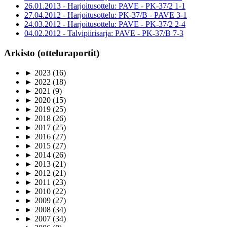
26.01.2013 - Harjoitusottelu: PAVE - PK-37/2 1-1
27.04.2012 - Harjoitusottelu: PK-37/B - PAVE 3-1
24.03.2012 - Harjoitusottelu: PAVE - PK-37/2 2-4
04.02.2012 - Talvipiirisarja: PAVE - PK-37/B 7-3
Arkisto (otteluraportit)
►
2023
(16)
►
2022
(18)
►
2021
(9)
►
2020
(15)
►
2019
(25)
►
2018
(26)
►
2017
(25)
►
2016
(27)
►
2015
(27)
►
2014
(26)
►
2013
(21)
►
2012
(21)
►
2011
(23)
►
2010
(22)
►
2009
(27)
►
2008
(34)
►
2007
(34)