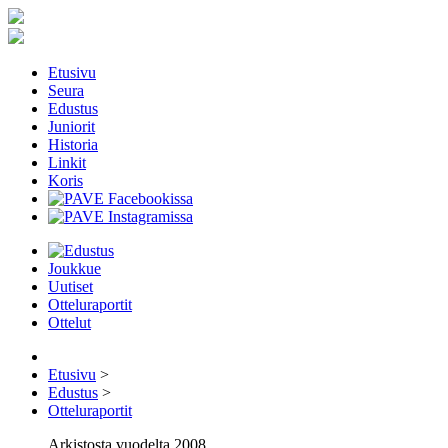
Etusivu
Seura
Edustus
Juniorit
Historia
Linkit
Koris
Joukkue
Uutiset
Otteluraportit
Ottelut
Etusivu
>
Edustus
>
Otteluraportit
Arkistosta vuodelta 2008