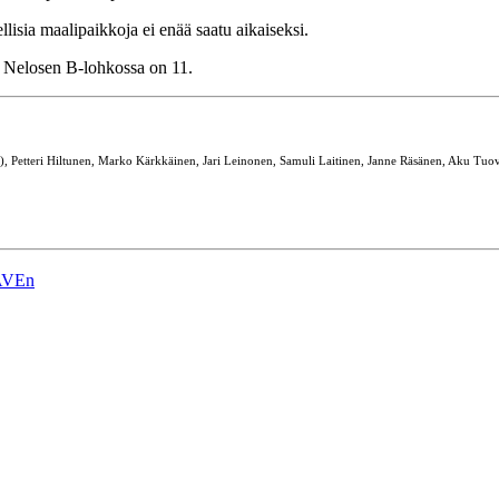
llisia maalipaikkoja ei enää saatu aikaiseksi.
n Nelosen B-lohkossa on 11.
, Petteri Hiltunen, Marko Kärkkäinen, Jari Leinonen, Samuli Laitinen, Janne Räsänen, Aku Tuov
PAVEn