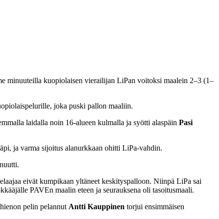
minuuteilla kuopiolaisen vierailijan LiPan voitoksi maalein 2–3 (1–
iolaispelurille, joka puski pallon maaliin.
semmalla laidalla noin 16-alueen kulmalla ja syötti alaspäin
Pasi
pi, ja varma sijoitus alanurkkaan ohitti LiPa-vahdin.
nuutti.
laajaa eivät kumpikaan yltäneet keskityspalloon. Niinpä LiPa sai
kkääjälle PAVEn maalin eteen ja seurauksena oli tasoitusmaali.
a hienon pelin pelannut
Antti Kauppinen
torjui ensimmäisen