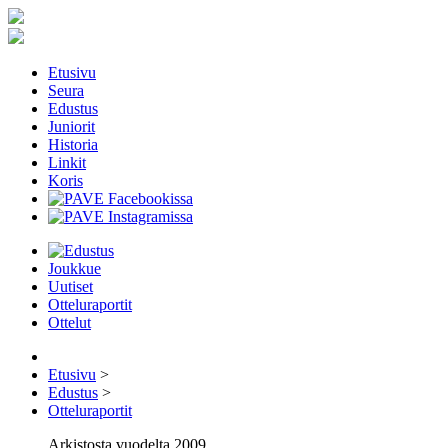
Etusivu
Seura
Edustus
Juniorit
Historia
Linkit
Koris
Joukkue
Uutiset
Otteluraportit
Ottelut
Etusivu
>
Edustus
>
Otteluraportit
Arkistosta vuodelta 2009