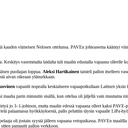
 kauden viimeisen Nelosen ottelunsa. PAVEn johtoasema kääntyi viime 
eskitys vasemmalta laidalta tuli maalin edustalla vapaana olleelle kuop
mäisen puoliajan loppua.
Aleksi Hartikainen
taisteli pallon itselleen va
istä aivan oikeaan ylänurkkaan.
uovinen
vapautti nopealla keskialueen vapaapotkullaan Laitisen yksin lä
 maalia parin minuutin sisällä, kun ottelua oli jäljellä vain muutama mi
rtyä jo 3–1-johtoon, mutta maalin edessä vapaana olleet kaksi PAVE-pe
elä palaamassa hyökkäyksestä, pallo pelattiin täysin vapaalle LiPa-hyö
pelaaja oli jostain syystä jälleen vapaana vetopaikassa. PAVEn maalill
a sitten pamautti pallon verkkoon.