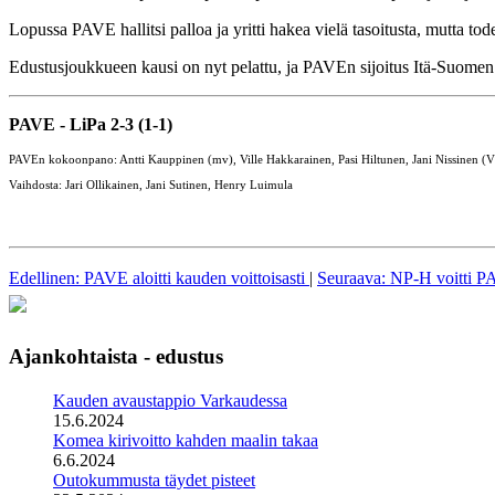
Lopussa PAVE hallitsi palloa ja yritti hakea vielä tasoitusta, mutta tode
Edustusjoukkueen kausi on nyt pelattu, ja PAVEn sijoitus Itä-Suome
PAVE - LiPa 2-3 (1-1)
PAVEn kokoonpano: Antti Kauppinen (mv), Ville Hakkarainen, Pasi Hiltunen, Jani Nissinen (V)
Vaihdosta: Jari Ollikainen, Jani Sutinen, Henry Luimula
Edellinen: PAVE aloitti kauden voittoisasti
|
Seuraava: NP-H voitti 
Ajankohtaista - edustus
Kauden avaustappio Varkaudessa
15.6.2024
Komea kirivoitto kahden maalin takaa
6.6.2024
Outokummusta täydet pisteet