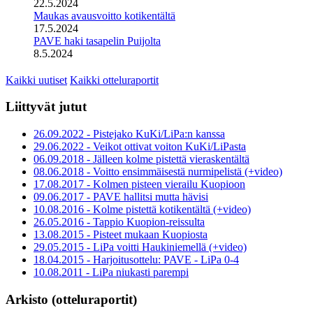
22.5.2024
Maukas avausvoitto kotikentältä
17.5.2024
PAVE haki tasapelin Puijolta
8.5.2024
Kaikki uutiset
Kaikki otteluraportit
Liittyvät jutut
26.09.2022 - Pistejako KuKi/LiPa:n kanssa
29.06.2022 - Veikot ottivat voiton KuKi/LiPasta
06.09.2018 - Jälleen kolme pistettä vieraskentältä
08.06.2018 - Voitto ensimmäisestä nurmipelistä (+video)
17.08.2017 - Kolmen pisteen vierailu Kuopioon
09.06.2017 - PAVE hallitsi mutta hävisi
10.08.2016 - Kolme pistettä kotikentältä (+video)
26.05.2016 - Tappio Kuopion-reissulta
13.08.2015 - Pisteet mukaan Kuopiosta
29.05.2015 - LiPa voitti Haukiniemellä (+video)
18.04.2015 - Harjoitusottelu: PAVE - LiPa 0-4
10.08.2011 - LiPa niukasti parempi
Arkisto (otteluraportit)