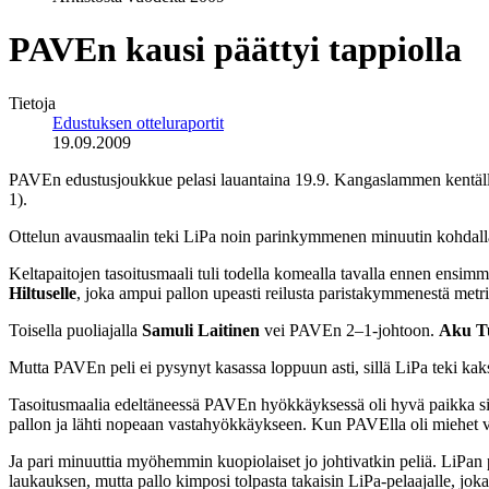
PAVEn kausi päättyi tappiolla
Tietoja
Edustuksen otteluraportit
19.09.2009
PAVEn edustusjoukkue pelasi lauantaina 19.9. Kangaslammen kentällä
1).
Ottelun avausmaalin teki LiPa noin parinkymmenen minuutin kohdalla. K
Keltapaitojen tasoitusmaali tuli todella komealla tavalla ennen ensim
Hiltuselle
, joka ampui pallon upeasti reilusta paristakymmenestä metr
Toisella puoliajalla
Samuli Laitinen
vei PAVEn 2–1-johtoon.
Aku T
Mutta PAVEn peli ei pysynyt kasassa loppuun asti, sillä LiPa teki kaksi
Tasoitusmaalia edeltäneessä PAVEn hyökkäyksessä oli hyvä paikka sii
pallon ja lähti nopeaan vastahyökkäykseen. Kun PAVElla oli miehet vi
Ja pari minuuttia myöhemmin kuopiolaiset jo johtivatkin peliä. LiPan 
laukauksen, mutta pallo kimposi tolpasta takaisin LiPa-pelaajalle, jok