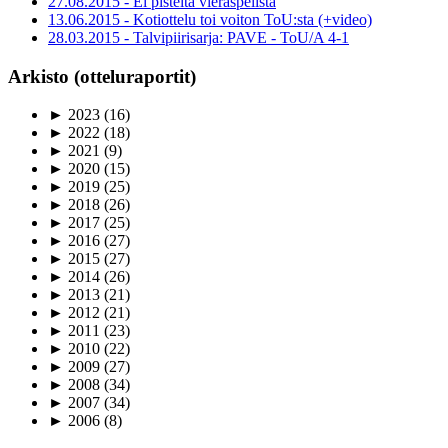
27.08.2015 - Ei pisteitä vieraspelistä
13.06.2015 - Kotiottelu toi voiton ToU:sta (+video)
28.03.2015 - Talvipiirisarja: PAVE - ToU/A 4-1
Arkisto (otteluraportit)
►
2023
(16)
►
2022
(18)
►
2021
(9)
►
2020
(15)
►
2019
(25)
►
2018
(26)
►
2017
(25)
►
2016
(27)
►
2015
(27)
►
2014
(26)
►
2013
(21)
►
2012
(21)
►
2011
(23)
►
2010
(22)
►
2009
(27)
►
2008
(34)
►
2007
(34)
►
2006
(8)