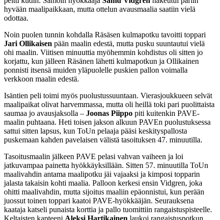
peitti kudin. Samoin hyökkääjä
Samu Vidgren
hakeutui pariin
hyvään maalipaikkaan, mutta ottelun avausmaalia saatiin vielä
odottaa.
Noin puolen tunnin kohdalla Räsäsen kulmapotku tavoitti toppari
Jari Ollikaisen
pään maalin edestä, mutta pusku suuntautui vielä
ohi maalin. Viitisen minuuttia myöhemmin kohdistus oli sitten jo
korjattu, kun jälleen Räsänen lähetti kulmapotkun ja Ollikainen
ponnisti itsensä muiden yläpuolelle puskien pallon voimalla
verkkoon maalin edestä.
Isäntien peli toimi myös puolustussuuntaan. Vierasjoukkueen selvät
maalipaikat olivat harvemmassa, mutta oli heillä toki pari puolittaista
saumaa jo avausjaksolla –
Joonas Piippo
piti kuitenkin PAVE-
maalin puhtaana. Heti toisen jakson alkuun PAVEn puolustuksessa
sattui sitten lapsus, kun ToUn pelaaja pääsi keskityspallosta
puskemaan kahden pavelaisen välistä tasoituksen 47. minuutilla.
Tasoitusmaalin jälkeen PAVE pelasi vahvan vaiheen ja loi
jatkuvampaa painetta hyökkäyksillään. Sitten 57. minuutilla ToUn
maalivahdin antama maalipotku jäi vajaaksi ja kimposi topparin
jalasta takaisin kohti maalia. Palloon kerkesi ensin Vidgren, joka
ohitti maalivahdin, mutta sijoitus maaliin epäonnistui, kun perään
juossut toinen toppari kaatoi PAVE-hyökkääjän. Seurauksena
kaataja katseli punaista korttia ja pallo tuomittiin rangaistuspisteelle.
Keltaisten kapteeni
Aleksi Hartikainen
laukoi rangaistuspotkun