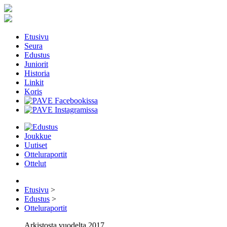
Etusivu
Seura
Edustus
Juniorit
Historia
Linkit
Koris
Joukkue
Uutiset
Otteluraportit
Ottelut
Etusivu
>
Edustus
>
Otteluraportit
Arkistosta vuodelta 2017