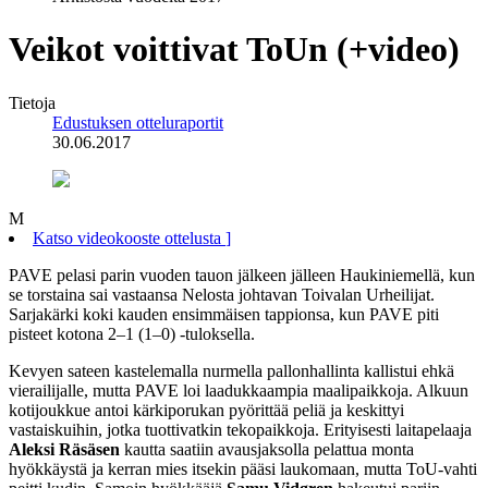
Veikot voittivat ToUn (+video)
Tietoja
Edustuksen otteluraportit
30.06.2017
M
Katso videokooste ottelusta
]
PAVE pelasi parin vuoden tauon jälkeen jälleen Haukiniemellä, kun
se torstaina sai vastaansa Nelosta johtavan Toivalan Urheilijat.
Sarjakärki koki kauden ensimmäisen tappionsa, kun PAVE piti
pisteet kotona 2–1 (1–0) -tuloksella.
Kevyen sateen kastelemalla nurmella pallonhallinta kallistui ehkä
vierailijalle, mutta PAVE loi laadukkaampia maalipaikkoja. Alkuun
kotijoukkue antoi kärkiporukan pyörittää peliä ja keskittyi
vastaiskuihin, jotka tuottivatkin tekopaikkoja. Erityisesti laitapelaaja
Aleksi Räsäsen
kautta saatiin avausjaksolla pelattua monta
hyökkäystä ja kerran mies itsekin pääsi laukomaan, mutta ToU-vahti