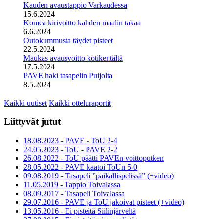
Kauden avaustappio Varkaudessa
15.6.2024
Komea kirivoitto kahden maalin takaa
6.6.2024
Outokummusta täydet pisteet
22.5.2024
Maukas avausvoitto kotikentältä
17.5.2024
PAVE haki tasapelin Puijolta
8.5.2024
Kaikki uutiset
Kaikki otteluraportit
Liittyvät jutut
18.08.2023 - PAVE - ToU 2-4
24.05.2023 - ToU - PAVE 2-2
26.08.2022 - ToU päätti PAVEn voittoputken
28.05.2022 - PAVE kaatoi ToUn 5-0
09.08.2019 - Tasapeli ”paikallispelissä” (+video)
11.05.2019 - Tappio Toivalassa
08.09.2017 - Tasapeli Toivalassa
29.07.2016 - PAVE ja ToU jakoivat pisteet (+video)
13.05.2016 - Ei pisteitä Siilinjärveltä