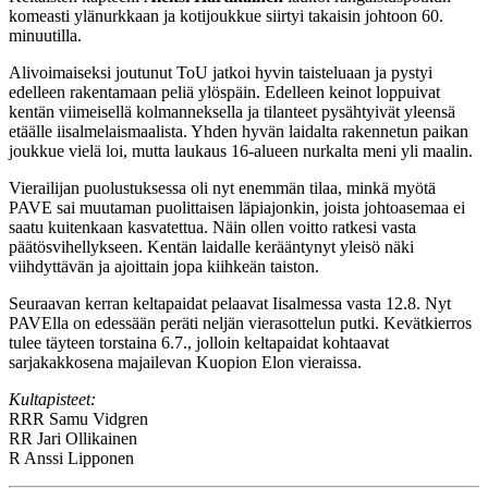
komeasti ylänurkkaan ja kotijoukkue siirtyi takaisin johtoon 60.
minuutilla.
Alivoimaiseksi joutunut ToU jatkoi hyvin taisteluaan ja pystyi
edelleen rakentamaan peliä ylöspäin. Edelleen keinot loppuivat
kentän viimeisellä kolmanneksella ja tilanteet pysähtyivät yleensä
etäälle iisalmelaismaalista. Yhden hyvän laidalta rakennetun paikan
joukkue vielä loi, mutta laukaus 16-alueen nurkalta meni yli maalin.
Vierailijan puolustuksessa oli nyt enemmän tilaa, minkä myötä
PAVE sai muutaman puolittaisen läpiajonkin, joista johtoasemaa ei
saatu kuitenkaan kasvatettua. Näin ollen voitto ratkesi vasta
päätösvihellykseen. Kentän laidalle kerääntynyt yleisö näki
viihdyttävän ja ajoittain jopa kiihkeän taiston.
Seuraavan kerran keltapaidat pelaavat Iisalmessa vasta 12.8. Nyt
PAVElla on edessään peräti neljän vierasottelun putki. Kevätkierros
tulee täyteen torstaina 6.7., jolloin keltapaidat kohtaavat
sarjakakkosena majailevan Kuopion Elon vieraissa.
Kultapisteet:
RRR
Samu Vidgren
RR
Jari Ollikainen
R
Anssi Lipponen