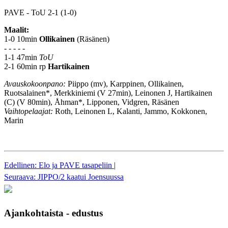
PAVE - ToU 2-1 (1-0)
Maalit:
1-0 10min
Ollikainen
(Räsänen)
- - - - -
1-1 47min
ToU
2-1 60min rp
Hartikainen
Avauskokoonpano:
Piippo (mv), Karppinen, Ollikainen,
Ruotsalainen*, Merkkiniemi (V 27min), Leinonen J, Hartikainen
(C) (V 80min), Åhman*, Lipponen, Vidgren, Räsänen
Vaihtopelaajat:
Roth, Leinonen L, Kalanti, Jammo, Kokkonen,
Marin
Edellinen: Elo ja PAVE tasapeliin
|
Seuraava: JIPPO/2 kaatui Joensuussa
Ajankohtaista - edustus