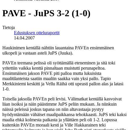
PAVE - JuPS 3-2 (1-0)
Tietoja
Edustuksen otteluraportit
14.04.2007
Haukinimen kentällä nähtiin lauantaina PAVEn ensimmäinen
ulkopeli ja vastaan asteli JuPS (Juuka).
PAVEn teemana pelissä oli syöttämällä eteneminen ja sitä toki
yritettiin vaikka kenttä pinnaltaan muistutti perunapeltoa.
Ensimmäisen jakson PAVE piti palloa mutta lukuisista
maalitilanteista saatiin maaliin saakka vain yksi pallo. Tapio
Merkkiniemi keskitti ja Vellu Räihä otti upeasti pallon alas ja latasi
1-0.
Toisella jaksolla PAVEn peli levisi. Välimatkat kentällä kasvoivat
liian isoiksi ja näin päästimme JuPS peliin mukaan. Ja niinkuin
näissä peleissä joskus tapana on niin altavastaaja pystyy
hyödyntämään vähäiset maalipaikkansa tehokkaasti. JuPS teki kaksi
maalia ehkä kolmesta paikasta ja yllättäen peli oli 1-2. Lopussa
kuitenkin PAVEn moraali kesti ja Ville Hakkarainen teki