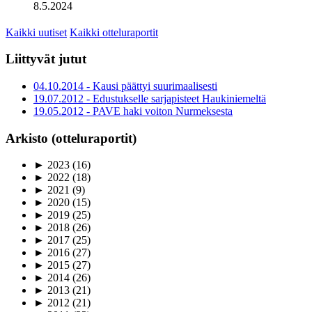
8.5.2024
Kaikki uutiset
Kaikki otteluraportit
Liittyvät jutut
04.10.2014 - Kausi päättyi suurimaalisesti
19.07.2012 - Edustukselle sarjapisteet Haukiniemeltä
19.05.2012 - PAVE haki voiton Nurmeksesta
Arkisto (otteluraportit)
►
2023
(16)
►
2022
(18)
►
2021
(9)
►
2020
(15)
►
2019
(25)
►
2018
(26)
►
2017
(25)
►
2016
(27)
►
2015
(27)
►
2014
(26)
►
2013
(21)
►
2012
(21)