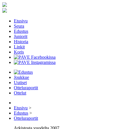
Etusivu
Seura
Edustus
Juniorit
Historia
Linkit
Koris
Joukkue
Uutiset
Otteluraportit
Ottelut
Etusivu
>
Edustus
>
Otteluraportit
Arkistosta vuodelta 2007