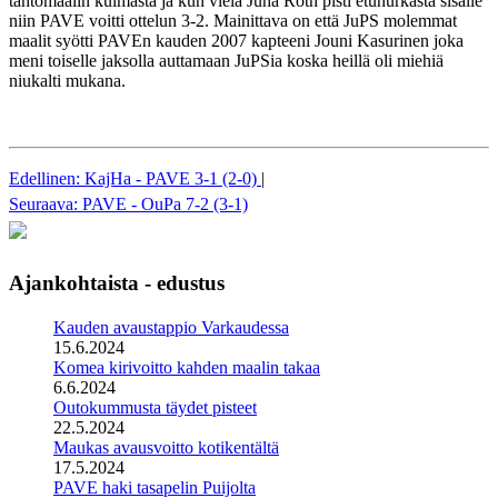
tahtomaalin kulmasta ja kun vielä Juha Roth pisti etunurkasta sisälle
niin PAVE voitti ottelun 3-2. Mainittava on että JuPS molemmat
maalit syötti PAVEn kauden 2007 kapteeni Jouni Kasurinen joka
meni toiselle jaksolla auttamaan JuPSia koska heillä oli miehiä
niukalti mukana.
Edellinen: KajHa - PAVE 3-1 (2-0)
|
Seuraava: PAVE - OuPa 7-2 (3-1)
Ajankohtaista - edustus
Kauden avaustappio Varkaudessa
15.6.2024
Komea kirivoitto kahden maalin takaa
6.6.2024
Outokummusta täydet pisteet
22.5.2024
Maukas avausvoitto kotikentältä
17.5.2024
PAVE haki tasapelin Puijolta