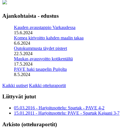
Ajankohtaista - edustus
Kauden avaustappio Varkaudessa
15.6.2024
Komea kirivoitto kahden maalin takaa
6.6.2024
Outokummusta täydet pisteet
22.5.2024
Maukas avausvoitto kotikentältä
17.5.2024
PAVE haki tasapelin Puijolta
8.5.2024
Kaikki uutiset
Kaikki otteluraportit
Liittyvät jutut
05.03.2016 - Harjoitusottelu: Spartak - PAVE 4-2
15.01.2011 - Harjoitusottelu: PAVE - Spartak Kajaani 3-7
Arkisto (otteluraportit)