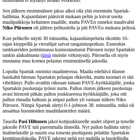
tuntumasta ei löytänyt tietään verkkoon.
Sen jälkeen ensimmäinen jakso alkoi olla yhä enemmän Spartak-
hallintaa. Kajaanilaiset pääsivät mukaan peliin ja loivat useita
maalipaikkoja keltaisten maalille, mutta PAVEn onneksi maalivahti
Niko Piironen
oli jälleen pelituulella ja piti PAVEn mukana pelissä.
Kun pelikello näytti 30 minuuttia, kajaanilaispeluria rikottiin 16-
rajan kieppeillä ja vierailijat saivat rangaistuspotkun. Ennenkin
rankkareiden poiminnassa kunnostautunut Piironen torjui Spartakin
rankin alakulmasta (
tästä
muistin virkistystä). Piirosella oli myös
muutama muu komea pelastus ensimmäisellä jaksolla.
Lopulta Spartak onnistui maalinteossa. Maalia edeltävä tilanne
haiskahti hieman Spartakin pelaajan rikkeeltä, mutta tuomari ei sitä
viheltänyt. Pallo avattiin oikeaan laitaan PAVE-hyökkääjälle, jonka
Spartakin puolustaja työnsi nurin. Pallon riiston jälkeen puolustaja
avasi hienosti pitkän pallon joukkueensa hyökkääjälle, joka otti
pallon rinnalla haltuun ja ampui pallon yli vastaan tulleen Niko
Piirosen. Niinpä Spartak siirtyi 0-1-johtoon 38. minuutilla, mikä oli
ansaittua huomioiden maalitilanteiden määrä.
Tauolla
Pasi Hiltunen
jakoi kotijoukkueelle uudet ohjeet ja toiselle
jaksolle PAVE tuli paremmalla ilmeellä. Nyt pallon hallinta siirtyi
iisalmelaisille ja suurin osa toisesta puoliajasta pelattiin Spartakin
kenttäpuoliskolla. PAVE rakensi peliä nyt maltilla ja huolellisilla