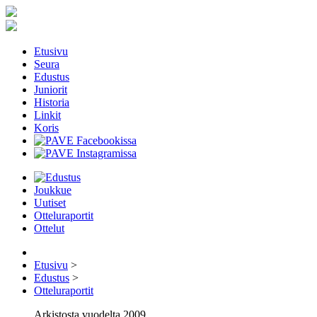
Etusivu
Seura
Edustus
Juniorit
Historia
Linkit
Koris
Joukkue
Uutiset
Otteluraportit
Ottelut
Etusivu
>
Edustus
>
Otteluraportit
Arkistosta vuodelta 2009