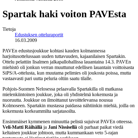
Spartak haki voiton PAVEsta
Tietoja
Edustuksen otteluraportit
16.03.2009
PAVEn edustusjoukkue kohtasi kauden kolmannessa
harjoitusottelussaan uuden tuttavuuden, kajaanilaisen Spartakin.
Ottelu pelattiin Iisalmen jalkapallohallissa lauantaina 14.3. PAVEn
miehistö oli jonkun verran muuttunut edellisen lauantain voittoisasta
SiPS/A-ottelusta, kun muutama pelimies oli joukosta poissa, mutta
vastaavasti pari uutta peluria oltiin saatu tilalle.
Pohjois-Suomen Nelosessa pelaavalla Spartakilla oli matkassa
mielenkiintoinen joukkue, joka oli yhdistelmä kokemusta ja
nuoruutta. Joukkue on ilmoittanut tavoittelevansa nousua
Kolmoseen. Spartakin mustassa paidassa nähtiinkin miehiä, joilla on
kokemusta korkeammilta sarjatasoilta.
Ensimmäiset kymmenen minuuttia pelistä sujuivat PAVEn otteessa.
Veli-Matti Räihällä
ja
Jani Nissisellä
oli parhaat paikat viedä
keltainen joukkue johtoon, mutta kummankaan veto 5-rajan