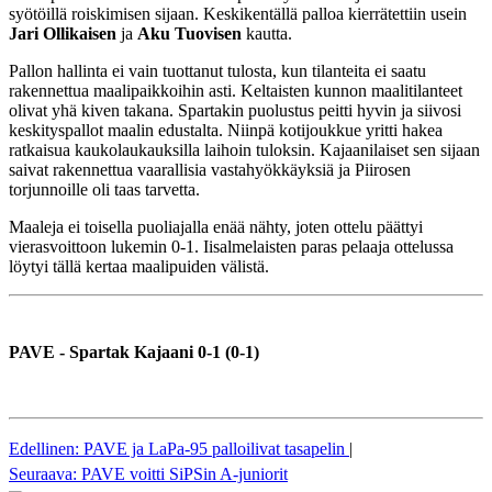
syötöillä roiskimisen sijaan. Keskikentällä palloa kierrätettiin usein
Jari Ollikaisen
ja
Aku Tuovisen
kautta.
Pallon hallinta ei vain tuottanut tulosta, kun tilanteita ei saatu
rakennettua maalipaikkoihin asti. Keltaisten kunnon maalitilanteet
olivat yhä kiven takana. Spartakin puolustus peitti hyvin ja siivosi
keskityspallot maalin edustalta. Niinpä kotijoukkue yritti hakea
ratkaisua kaukolaukauksilla laihoin tuloksin. Kajaanilaiset sen sijaan
saivat rakennettua vaarallisia vastahyökkäyksiä ja Piirosen
torjunnoille oli taas tarvetta.
Maaleja ei toisella puoliajalla enää nähty, joten ottelu päättyi
vierasvoittoon lukemin 0-1. Iisalmelaisten paras pelaaja ottelussa
löytyi tällä kertaa maalipuiden välistä.
PAVE - Spartak Kajaani 0-1 (0-1)
Edellinen: PAVE ja LaPa-95 palloilivat tasapelin
|
Seuraava: PAVE voitti SiPSin A-juniorit