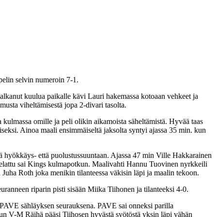
pelin selvin numeroin 7-1.
ei alkanut kuulua paikalle kävi Lauri hakemassa kotoaan vehkeet ja
usta viheltämisestä jopa 2-divari tasolta.
kulmassa omille ja peli olikin aikamoista säheltämistä. Hyvää taas
iseksi. Ainoa maali ensimmäiseltä jaksolta syntyi ajassa 35 min. kun
 sekä hyökkäys- että puolustussuuntaan. Ajassa 47 min Ville Hakkarainen
 pelattu sai Kings kulmapotkun. Maalivahti Hannu Tuovinen nyrkkeili
 Juha Roth joka menikin tilanteessa väkisin läpi ja maalin tekoon.
ranneen riparin pisti sisään Miika Tiihonen ja tilanteeksi 4-0.
n PAVE sähläyksen seurauksena. PAVE sai onneksi parilla
n kun V-M Räihä pääsi Tiihosen hyvästä syötöstä yksin läpi vähän