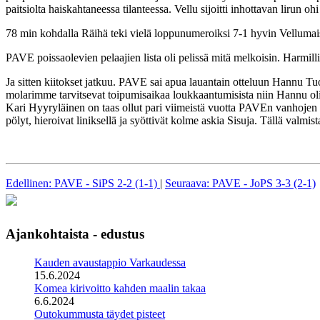
paitsiolta haiskahtaneessa tilanteessa. Vellu sijoitti inhottavan lirun oh
78 min kohdalla Räihä teki vielä loppunumeroiksi 7-1 hyvin Vellumaisella
PAVE poissaolevien pelaajien lista oli pelissä mitä melkoisin. Harmill
Ja sitten kiitokset jatkuu. PAVE sai apua lauantain otteluun Hannu T
molarimme tarvitsevat toipumisaikaa loukkaantumisista niin Hannu oli h
Kari Hyyryläinen on taas ollut pari viimeistä vuotta PAVEn vanhojen 
pölyt, hieroivat liniksellä ja syöttivät kolme askia Sisuja. Tällä valm
Edellinen: PAVE - SiPS 2-2 (1-1)
|
Seuraava: PAVE - JoPS 3-3 (2-1)
Ajankohtaista - edustus
Kauden avaustappio Varkaudessa
15.6.2024
Komea kirivoitto kahden maalin takaa
6.6.2024
Outokummusta täydet pisteet