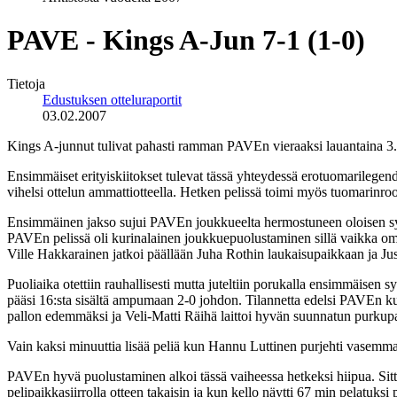
PAVE - Kings A-Jun 7-1 (1-0)
Tietoja
Edustuksen otteluraportit
03.02.2007
Kings A-junnut tulivat pahasti ramman PAVEn vieraaksi lauantaina 3.2.
Ensimmäiset erityiskiitokset tulevat tässä yhteydessä erotuomarilegend
vihelsi ottelun ammattiotteella. Hetken pelissä toimi myös tuomarinro
Ensimmäinen jakso sujui PAVEn joukkueelta hermostuneen oloisen syött
PAVEn pelissä oli kurinalainen joukkuepuolustaminen sillä vaikka oma 
Ville Hakkarainen jatkoi päällään Juha Rothin laukaisupaikkaan ja Juss
Puoliaika otettiin rauhallisesti mutta juteltiin porukalla ensimmäisen 
pääsi 16:sta sisältä ampumaan 2-0 johdon. Tilannetta edelsi PAVEn ku
pallon edemmäksi ja Veli-Matti Räihä laittoi hyvän suunnatun purkupal
Vain kaksi minuuttia lisää peliä kun Hannu Luttinen purjehti vasemmast
PAVEn hyvä puolustaminen alkoi tässä vaiheessa hetkeksi hiipua. Sit
pelipaikkasiirrolla otteen takaisin ja kun kello näytti 67 min pelatu