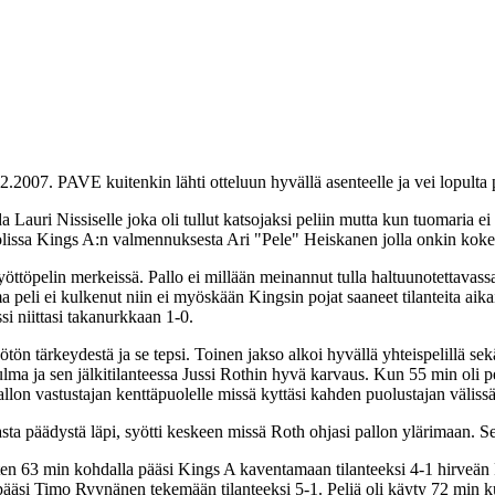
2007. PAVE kuitenkin lähti otteluun hyvällä asenteelle ja vei lopulta 
a Lauri Nissiselle joka oli tullut katsojaksi peliin mutta kun tuomaria 
olissa Kings A:n valmennuksesta Ari "Pele" Heiskanen jolla onkin kokem
öpelin merkeissä. Pallo ei millään meinannut tulla haltuunotettavassa 
peli ei kulkenut niin ei myöskään Kingsin pojat saaneet tilanteita aika
i niittasi takanurkkaan 1-0.
syötön tärkeydestä ja se tepsi. Toinen jakso alkoi hyvällä yhteispelillä
lma ja sen jälkitilanteessa Jussi Rothin hyvä karvaus. Kun 55 min oli
lon vastustajan kenttäpuolelle missä kyttäsi kahden puolustajan välissä
a päädystä läpi, syötti keskeen missä Roth ohjasi pallon ylärimaan. Seu
ten 63 min kohdalla pääsi Kings A kaventamaan tilanteeksi 4-1 hirveä
ksi pääsi Timo Ryynänen tekemään tilanteeksi 5-1. Peliä oli käyty 72 mi