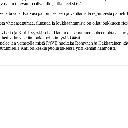
i vastaan tulevan maalivahdin ja tilanteeksi 6-1.
 tavalla. Karvasi pallon itselleen ja välittämättä repimisestä paineli 16
ista yhteensattumaa, flunssaa ja loukkaantumista on ollut joukkueen rie
uoviselta ja Kari Hyyryläiseltä. Hannu on seuramme puheenjohtaja ja m
eti valmis peliin jonka hoitikin tyylikkäästi.
pelaajien varastolla mistä PAVE huoltajat Röntynen ja Hakkarainen käviv
istautumisella Kari oli keskuspuolustuksessa yksi kentän hahmoista