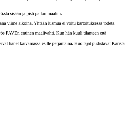
:sta sisään ja pisti pallon maaliin.
sana viime aikoina. Yhtään lusmua ei voitu kartoituksessa todeta.
yös PAVEn entinen maalivahti. Kun hän kuuli tilanteen että
ät hänet kaivamassa esille perjantaina. Huoltajat pudistavat Karista