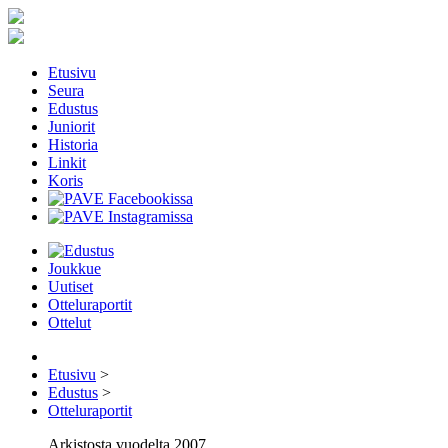
Etusivu
Seura
Edustus
Juniorit
Historia
Linkit
Koris
Joukkue
Uutiset
Otteluraportit
Ottelut
Etusivu
>
Edustus
>
Otteluraportit
Arkistosta vuodelta 2007