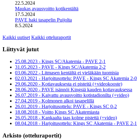
22.5.2024
Maukas avausvoitto kotikentältä
17.5.2024
PAVE haki tasapelin Puijolta
8.5.2024
Kaikki uutiset
Kaikki otteluraportit
Liittyvät jutut
25.08.2023 - Kings SC/Akatemia - PAVE 2-1
31.05.2023 - PAVE - Kings SC/Akatemia 2-2
03.06.2022 - Litmasen kentältä ei vieläkään tuomisia
02.03.2021 - Harjoitusottelu: PAVE - Kings SC Akatemia 2-0
29.06.2020 - Kotiavauksesta ei pisteitä (+videokooste)
28.06.2020 - PAVE isännöi Kingsiä kauden kotiavauksessa
26.07.2019 - Kaivattu avausvoitto kotistadionilta (+video)
27.04.2019 - Kolmonen alkoi tasapelillä
26.01.2019 - Harjoitusottelu: PAVE - Kings SC 0-2
18.08.2018 - Voitto Kings SC Akatemiasta
26.05.2018 - Kankaalta taas kolme pistettä (+video)
08.04.2018 - Harjoitusottelu: Kings SC Akatemia - PAVE 2-1
Arkisto (otteluraportit)