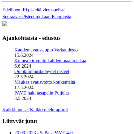
Edellinen: Ei pisteitä vieraspelistä
|
Seuraava: Pisteet mukaan Kuopiosta
Ajankohtaista - edustus
Kauden avaustappio Varkaudessa
15.6.2024
Komea kirivoitto kahden maalin takaa
6.6.2024
Outokummusta täydet pisteet
22.5.2024
Maukas avausvoitto kotikentältä
17.5.2024
PAVE haki tasapelin Puijolta
8.5.2024
Kaikki uutiset
Kaikki otteluraportit
Liittyvät jutut
20.09.2023 - SaPa - PAVE 4-0