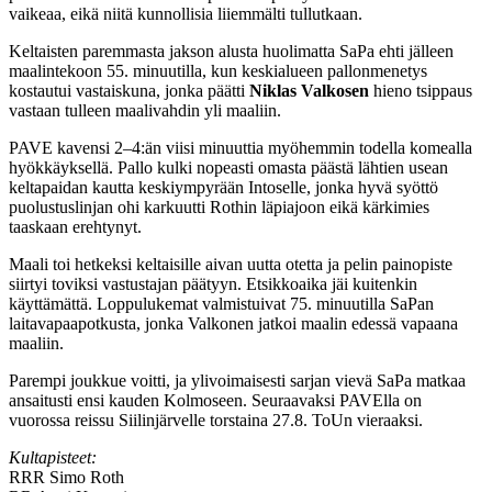
vaikeaa, eikä niitä kunnollisia liiemmälti tullutkaan.
Keltaisten paremmasta jakson alusta huolimatta SaPa ehti jälleen
maalintekoon 55. minuutilla, kun keskialueen pallonmenetys
kostautui vastaiskuna, jonka päätti
Niklas Valkosen
hieno tsippaus
vastaan tulleen maalivahdin yli maaliin.
PAVE kavensi 2–4:än viisi minuuttia myöhemmin todella komealla
hyökkäyksellä. Pallo kulki nopeasti omasta päästä lähtien usean
keltapaidan kautta keskiympyrään Intoselle, jonka hyvä syöttö
puolustuslinjan ohi karkuutti Rothin läpiajoon eikä kärkimies
taaskaan erehtynyt.
Maali toi hetkeksi keltaisille aivan uutta otetta ja pelin painopiste
siirtyi toviksi vastustajan päätyyn. Etsikkoaika jäi kuitenkin
käyttämättä. Loppulukemat valmistuivat 75. minuutilla SaPan
laitavapaapotkusta, jonka Valkonen jatkoi maalin edessä vapaana
maaliin.
Parempi joukkue voitti, ja ylivoimaisesti sarjan vievä SaPa matkaa
ansaitusti ensi kauden Kolmoseen. Seuraavaksi PAVElla on
vuorossa reissu Siilinjärvelle torstaina 27.8. ToUn vieraaksi.
Kultapisteet:
RRR
Simo Roth