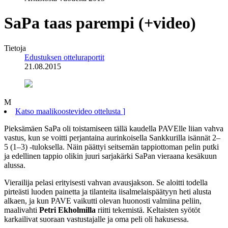
SaPa taas parempi (+video)
Tietoja
Edustuksen otteluraportit
21.08.2015
M
Katso maalikoostevideo ottelusta
]
Pieksämäen SaPa oli toistamiseen tällä kaudella PAVElle liian vahva
vastus, kun se voitti perjantaina aurinkoisella Sankkurilla isännät 2–
5 (1–3) -tuloksella. Näin päättyi seitsemän tappiottoman pelin putki
ja edellinen tappio olikin juuri sarjakärki SaPan vieraana kesäkuun
alussa.
Vierailija pelasi erityisesti vahvan avausjakson. Se aloitti todella
pirteästi luoden painetta ja tilanteita iisalmelaispäätyyn heti alusta
alkaen, ja kun PAVE vaikutti olevan huonosti valmiina peliin,
maalivahti
Petri Ekholmilla
riitti tekemistä. Keltaisten syötöt
karkailivat suoraan vastustajalle ja oma peli oli hakusessa.