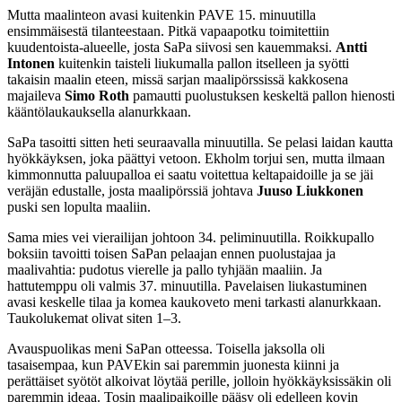
Mutta maalinteon avasi kuitenkin PAVE 15. minuutilla
ensimmäisestä tilanteestaan. Pitkä vapaapotku toimitettiin
kuudentoista-alueelle, josta SaPa siivosi sen kauemmaksi.
Antti
Intonen
kuitenkin taisteli liukumalla pallon itselleen ja syötti
takaisin maalin eteen, missä sarjan maalipörssissä kakkosena
majaileva
Simo Roth
pamautti puolustuksen keskeltä pallon hienosti
kääntölaukauksella alanurkkaan.
SaPa tasoitti sitten heti seuraavalla minuutilla. Se pelasi laidan kautta
hyökkäyksen, joka päättyi vetoon. Ekholm torjui sen, mutta ilmaan
kimmonnutta paluupalloa ei saatu voitettua keltapaidoille ja se jäi
veräjän edustalle, josta maalipörssiä johtava
Juuso Liukkonen
puski sen lopulta maaliin.
Sama mies vei vierailijan johtoon 34. peliminuutilla. Roikkupallo
boksiin tavoitti toisen SaPan pelaajan ennen puolustajaa ja
maalivahtia: pudotus vierelle ja pallo tyhjään maaliin. Ja
hattutemppu oli valmis 37. minuutilla. Pavelaisen liukastuminen
avasi keskelle tilaa ja komea kaukoveto meni tarkasti alanurkkaan.
Taukolukemat olivat siten 1–3.
Avauspuolikas meni SaPan otteessa. Toisella jaksolla oli
tasaisempaa, kun PAVEkin sai paremmin juonesta kiinni ja
perättäiset syötöt alkoivat löytää perille, jolloin hyökkäyksissäkin oli
paremmin ideaa. Tosin maalipaikoille pääsy oli edelleen kovin