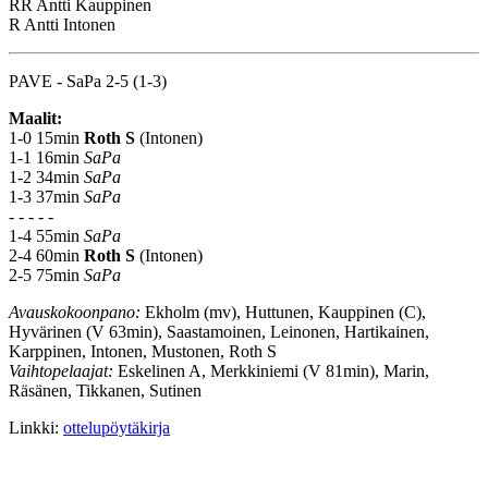
RR
Antti Kauppinen
R
Antti Intonen
PAVE - SaPa 2-5 (1-3)
Maalit:
1-0 15min
Roth S
(Intonen)
1-1 16min
SaPa
1-2 34min
SaPa
1-3 37min
SaPa
- - - - -
1-4 55min
SaPa
2-4 60min
Roth S
(Intonen)
2-5 75min
SaPa
Avauskokoonpano:
Ekholm (mv), Huttunen, Kauppinen (C),
Hyvärinen (V 63min), Saastamoinen, Leinonen, Hartikainen,
Karppinen, Intonen, Mustonen, Roth S
Vaihtopelaajat:
Eskelinen A, Merkkiniemi (V 81min), Marin,
Räsänen, Tikkanen, Sutinen
Linkki:
ottelupöytäkirja