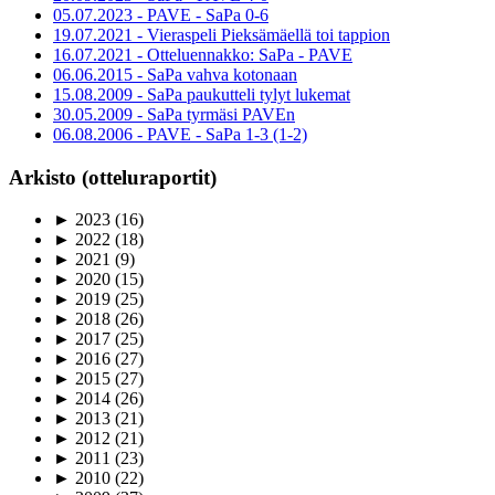
05.07.2023 - PAVE - SaPa 0-6
19.07.2021 - Vieraspeli Pieksämäellä toi tappion
16.07.2021 - Otteluennakko: SaPa - PAVE
06.06.2015 - SaPa vahva kotonaan
15.08.2009 - SaPa paukutteli tylyt lukemat
30.05.2009 - SaPa tyrmäsi PAVEn
06.08.2006 - PAVE - SaPa 1-3 (1-2)
Arkisto (otteluraportit)
►
2023
(16)
►
2022
(18)
►
2021
(9)
►
2020
(15)
►
2019
(25)
►
2018
(26)
►
2017
(25)
►
2016
(27)
►
2015
(27)
►
2014
(26)
►
2013
(21)
►
2012
(21)
►
2011
(23)
►
2010
(22)