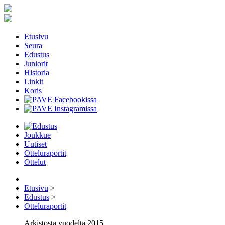
Etusivu
Seura
Edustus
Juniorit
Historia
Linkit
Koris
Joukkue
Uutiset
Otteluraportit
Ottelut
Etusivu
>
Edustus
>
Otteluraportit
Arkistosta vuodelta 2015