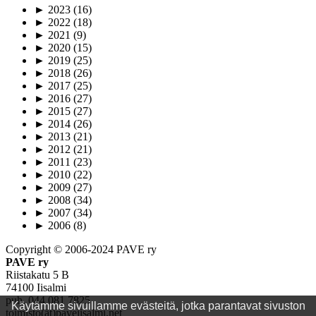
►
2023
(16)
►
2022
(18)
►
2021
(9)
►
2020
(15)
►
2019
(25)
►
2018
(26)
►
2017
(25)
►
2016
(27)
►
2015
(27)
►
2014
(26)
►
2013
(21)
►
2012
(21)
►
2011
(23)
►
2010
(22)
►
2009
(27)
►
2008
(34)
►
2007
(34)
►
2006
(8)
Copyright © 2006-2024 PAVE ry
PAVE ry
Riistakatu 5 B
74100 Iisalmi
puh. 044 081 7825
Käytämme sivuillamme evästeitä, jotka parantavat sivuston
toimisto(ät)paveiisalmi.net