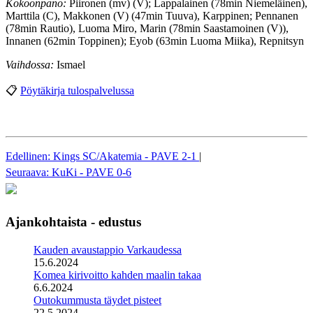
Kokoonpano:
Piironen (mv) (V); Lappalainen (78min Niemeläinen),
Marttila (C), Makkonen (V) (47min Tuuva), Karppinen; Pennanen
(78min Rautio), Luoma Miro, Marin (78min Saastamoinen (V)),
Innanen (62min Toppinen); Eyob (63min Luoma Miika), Repnitsyn
Vaihdossa:
Ismael
📋
Pöytäkirja tulospalvelussa
Edellinen: Kings SC/Akatemia - PAVE 2-1
|
Seuraava: KuKi - PAVE 0-6
Ajankohtaista - edustus
Kauden avaustappio Varkaudessa
15.6.2024
Komea kirivoitto kahden maalin takaa
6.6.2024
Outokummusta täydet pisteet
22.5.2024