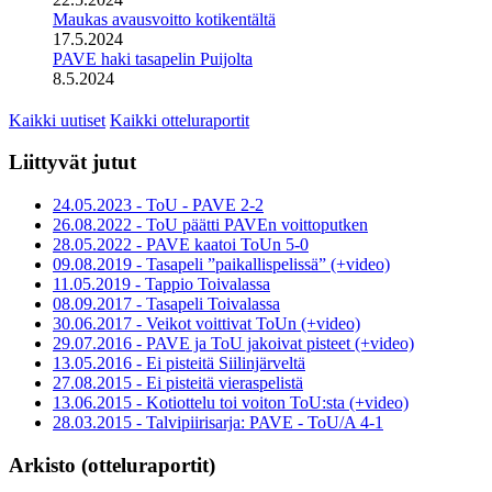
Maukas avausvoitto kotikentältä
17.5.2024
PAVE haki tasapelin Puijolta
8.5.2024
Kaikki uutiset
Kaikki otteluraportit
Liittyvät jutut
24.05.2023 - ToU - PAVE 2-2
26.08.2022 - ToU päätti PAVEn voittoputken
28.05.2022 - PAVE kaatoi ToUn 5-0
09.08.2019 - Tasapeli ”paikallispelissä” (+video)
11.05.2019 - Tappio Toivalassa
08.09.2017 - Tasapeli Toivalassa
30.06.2017 - Veikot voittivat ToUn (+video)
29.07.2016 - PAVE ja ToU jakoivat pisteet (+video)
13.05.2016 - Ei pisteitä Siilinjärveltä
27.08.2015 - Ei pisteitä vieraspelistä
13.06.2015 - Kotiottelu toi voiton ToU:sta (+video)
28.03.2015 - Talvipiirisarja: PAVE - ToU/A 4-1
Arkisto (otteluraportit)