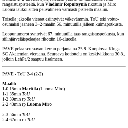
rangaistuspisteeltä, kun
Vladimir Repnitsyniä
rikottiin ja Miro
Luoma laukoi sitten pelivälineen varmasti pisteeltä maaliin.
Toisella jaksolla vieraat esiintyivät väkevämmin. ToU teki voitto-
osumaksi jääneen 3–2-maalin 56. minuutilla jälleen kulmapotkusta.
Loppunumerot syntyivät 67. minuutilla taas rangaistuspotkusta, kun
siilinjärveläispelaajaa rikottiin 16-alueella.
PAVE pelaa seuraavan kerran perjantaina 25.8. Kuopiossa Kings
SC Akatemian vieraana. Seuraava kotiottelu on keskiviikkona 30.8.,
jolloin LehPa/2 saapuu Iisalmeen.
PAVE - ToU 2-4 (2-2)
Maalit:
1-0 15min
Marttila
(Luoma Miro)
1-1 35min
ToU
1-2 39min rp
ToU
2-2 43min rp
Luoma Miro
- - - - -
2-3 56min
ToU
2-4 67min rp
ToU