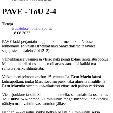
PAVE - ToU 2-4
Tietoja
Edustuksen otteluraportit
18.08.2023
PAVE koki perjantaina tappion kotinurmella, kun Nelosen
lohkokärki Toivalan Urheilijat haki Sankariniemeltä täydet
sarjapisteet maalein 2–4 (2–2).
Vaiheikkaassa väännössä yleisö näki peräti kolme rangaistuspotkua.
Muutoinkin erikoisosaaminen oli arvossaan, sillä kaikki maalit
syntyivät erikoistilanteista.
Veikot meni johtoon ottelun 15. minuutilla.
Eetu Marin
laittoi
kulmapotkun, jonka
Miro Luoma
puski taka-alueelta maalille, ja
Eetu Marttila
sitten oikea-aikaisesti viimeisteli pallon verkkoon.
Vierasjoukkue tasoitti 35. minuutilla melko samanlaisella osumalla.
ToU siirtyi 2–1-johtoon 39. minuutilla rangaistuspotkulla rikkeeksi
nähdyn maalivahdin vastaantulon jälkeen.
Isäntien 2–2-tasoitus syntyi hetken päästä 43. minuutilla sekin