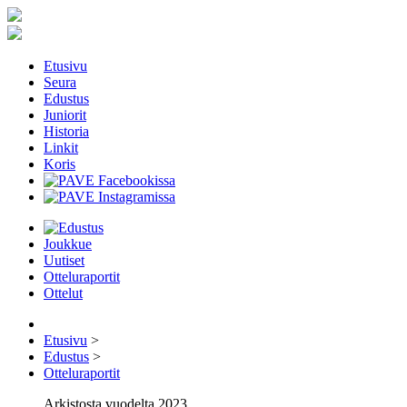
Etusivu
Seura
Edustus
Juniorit
Historia
Linkit
Koris
Joukkue
Uutiset
Otteluraportit
Ottelut
Etusivu
>
Edustus
>
Otteluraportit
Arkistosta vuodelta 2023