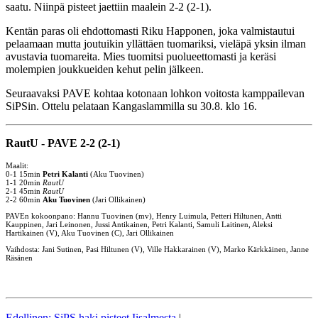
saatu. Niinpä pisteet jaettiin maalein 2-2 (2-1).
Kentän paras oli ehdottomasti Riku Happonen, joka valmistautui
pelaamaan mutta joutuikin yllättäen tuomariksi, vieläpä yksin ilman
avustavia tuomareita. Mies tuomitsi puolueettomasti ja keräsi
molempien joukkueiden kehut pelin jälkeen.
Seuraavaksi PAVE kohtaa kotonaan lohkon voitosta kamppailevan
SiPSin. Ottelu pelataan Kangaslammilla su 30.8. klo 16.
RautU - PAVE 2-2 (2-1)
Maalit:
0-1 15min
Petri Kalanti
(Aku Tuovinen)
1-1 20min
RautU
2-1 45min
RautU
2-2 60min
Aku Tuovinen
(Jari Ollikainen)
PAVEn kokoonpano: Hannu Tuovinen (mv), Henry Luimula, Petteri Hiltunen, Antti
Kauppinen, Jari Leinonen, Jussi Antikainen, Petri Kalanti, Samuli Laitinen, Aleksi
Hartikainen (V), Aku Tuovinen (C), Jari Ollikainen
Vaihdosta: Jani Sutinen, Pasi Hiltunen (V), Ville Hakkarainen (V), Marko Kärkkäinen, Janne
Räsänen
Edellinen: SiPS haki pisteet Iisalmesta
|