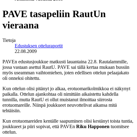
PAVE tasapeliin RautUn
vieraana
Tietoja
Edustuksen otteluraportit
22.08.2009
PAVEn edustusjoukkue matkusti lauantaina 22.8. Rautalammille,
jossa vastaan asettui RautU. PAVE sai tällä kertaa mukaan bussiin
myös useamman vaihtomiehen, joten edellisen ottelun pelaajakato
oli onneksi ohitettu.
Kun ottelun olisi pitänyt jo alkaa, erotuomarikolmikkoa ei näkynyt
paikalla. Ottelun ajankohtaa oli nimittäin aikaistettu kahdella
tunnilla, mutta RautU ei ollut muistanut ilmoittaa siirrosta
erotuomareille. Niinpä joukkueet neuvottelivat aikansa mitä
tehtäisiin.
Kun erotuomareiden kentälle saapuminen olisi kestänyt toista tuntia,
joukkueet ja piiri sopivat, että PAVEn
Riku Happonen
tuomitsee
ottelun.