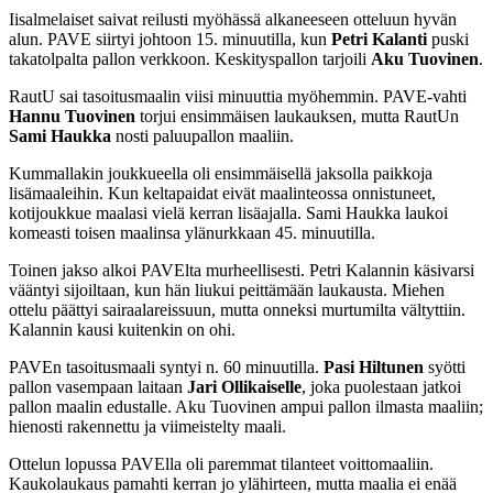
Iisalmelaiset saivat reilusti myöhässä alkaneeseen otteluun hyvän
alun. PAVE siirtyi johtoon 15. minuutilla, kun
Petri Kalanti
puski
takatolpalta pallon verkkoon. Keskityspallon tarjoili
Aku Tuovinen
.
RautU sai tasoitusmaalin viisi minuuttia myöhemmin. PAVE-vahti
Hannu Tuovinen
torjui ensimmäisen laukauksen, mutta RautUn
Sami Haukka
nosti paluupallon maaliin.
Kummallakin joukkueella oli ensimmäisellä jaksolla paikkoja
lisämaaleihin. Kun keltapaidat eivät maalinteossa onnistuneet,
kotijoukkue maalasi vielä kerran lisäajalla. Sami Haukka laukoi
komeasti toisen maalinsa ylänurkkaan 45. minuutilla.
Toinen jakso alkoi PAVElta murheellisesti. Petri Kalannin käsivarsi
vääntyi sijoiltaan, kun hän liukui peittämään laukausta. Miehen
ottelu päättyi sairaalareissuun, mutta onneksi murtumilta vältyttiin.
Kalannin kausi kuitenkin on ohi.
PAVEn tasoitusmaali syntyi n. 60 minuutilla.
Pasi Hiltunen
syötti
pallon vasempaan laitaan
Jari Ollikaiselle
, joka puolestaan jatkoi
pallon maalin edustalle. Aku Tuovinen ampui pallon ilmasta maaliin;
hienosti rakennettu ja viimeistelty maali.
Ottelun lopussa PAVElla oli paremmat tilanteet voittomaaliin.
Kaukolaukaus pamahti kerran jo ylähirteen, mutta maalia ei enää