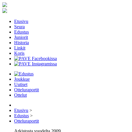
Etusivu
Seura
Edustus
Juniorit
Historia
Linkit
Koris
Joukkue
Uutiset
Otteluraportit
Ottelut
Etusivu
>
Edustus
>
Otteluraportit
Arkistosta vuodelta 2009