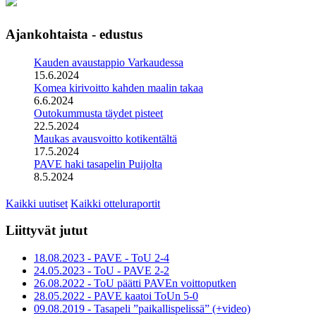
Ajankohtaista - edustus
Kauden avaustappio Varkaudessa
15.6.2024
Komea kirivoitto kahden maalin takaa
6.6.2024
Outokummusta täydet pisteet
22.5.2024
Maukas avausvoitto kotikentältä
17.5.2024
PAVE haki tasapelin Puijolta
8.5.2024
Kaikki uutiset
Kaikki otteluraportit
Liittyvät jutut
18.08.2023 - PAVE - ToU 2-4
24.05.2023 - ToU - PAVE 2-2
26.08.2022 - ToU päätti PAVEn voittoputken
28.05.2022 - PAVE kaatoi ToUn 5-0
09.08.2019 - Tasapeli ”paikallispelissä” (+video)