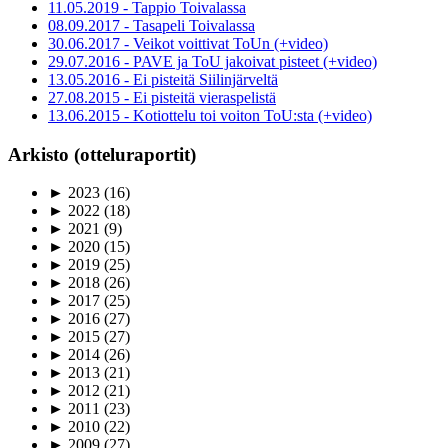
11.05.2019 - Tappio Toivalassa
08.09.2017 - Tasapeli Toivalassa
30.06.2017 - Veikot voittivat ToUn (+video)
29.07.2016 - PAVE ja ToU jakoivat pisteet (+video)
13.05.2016 - Ei pisteitä Siilinjärveltä
27.08.2015 - Ei pisteitä vieraspelistä
13.06.2015 - Kotiottelu toi voiton ToU:sta (+video)
Arkisto (otteluraportit)
►
2023
(16)
►
2022
(18)
►
2021
(9)
►
2020
(15)
►
2019
(25)
►
2018
(26)
►
2017
(25)
►
2016
(27)
►
2015
(27)
►
2014
(26)
►
2013
(21)
►
2012
(21)
►
2011
(23)
►
2010
(22)
►
2009
(27)