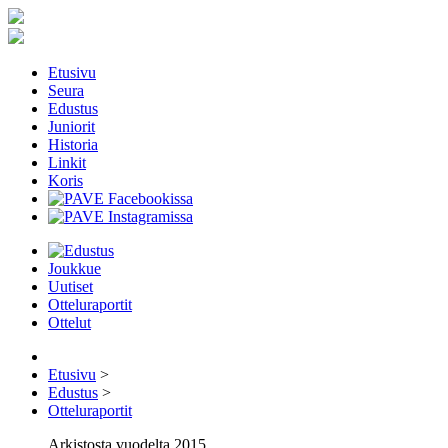
Etusivu
Seura
Edustus
Juniorit
Historia
Linkit
Koris
Joukkue
Uutiset
Otteluraportit
Ottelut
Etusivu
>
Edustus
>
Otteluraportit
Arkistosta vuodelta 2015