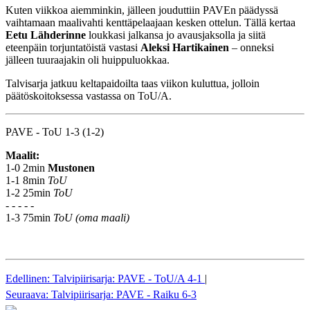
Kuten viikkoa aiemminkin, jälleen jouduttiin PAVEn päädyssä
vaihtamaan maalivahti kenttäpelaajaan kesken ottelun. Tällä kertaa
Eetu Lähderinne
loukkasi jalkansa jo avausjaksolla ja siitä
eteenpäin torjuntatöistä vastasi
Aleksi Hartikainen
– onneksi
jälleen tuuraajakin oli huippuluokkaa.
Talvisarja jatkuu keltapaidoilta taas viikon kuluttua, jolloin
päätöskoitoksessa vastassa on ToU/A.
PAVE - ToU 1-3 (1-2)
Maalit:
1-0 2min
Mustonen
1-1 8min
ToU
1-2 25min
ToU
- - - - -
1-3 75min
ToU (oma maali)
Edellinen: Talvipiirisarja: PAVE - ToU/A 4-1
|
Seuraava: Talvipiirisarja: PAVE - Raiku 6-3