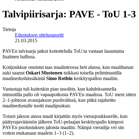
Talvipiirisarja: PAVE - ToU 1-3
Tietoja
Edustuksen otteluraportit
21.03.2015
PAVEn talvisarja jatkui kotiottelulla ToU:ta vastaan lauantaina
Iisalmen hallissa.
Kotijoukkue onnistui taas maalinteossa heti alussa, kun maalihanan
auki saanut
Oskari Mustonen
tuikkasi toisella peliminuutilla
maalinedushässäkästä
Simo Rothin
keskityspallon maaliin.
Vastustaja tuli kuitenkin pian tasoihin, kun kahdeksannella
minuutilla pallo oli vapaapotkusta PAVEn maalissa. ToU meni sitten
2–1-johtoon avausjakson puolivälissä, kun pitkä rajaheitto
maalinedustalle tuotti maalipuskun.
Toisen jakson ainoa maali kirjattiin myös vierasjoukkueelle, kun
päätyrajaväännön jälkeen ToU-pelaajan keskityspallo kimposi
PAVEn puolustuksen jaloista maaliin. Näinpä vierailija vei siis
voiton mukanaan maalein 1–3 (1–2).