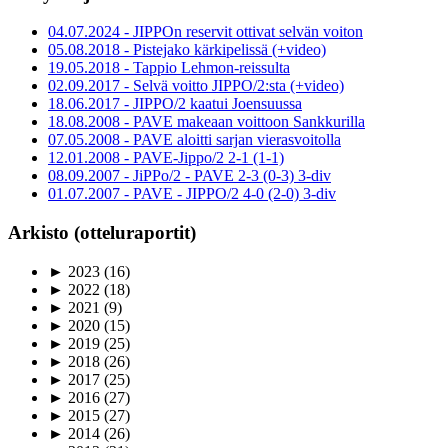
04.07.2024 - JIPPOn reservit ottivat selvän voiton
05.08.2018 - Pistejako kärkipelissä (+video)
19.05.2018 - Tappio Lehmon-reissulta
02.09.2017 - Selvä voitto JIPPO/2:sta (+video)
18.06.2017 - JIPPO/2 kaatui Joensuussa
18.08.2008 - PAVE makeaan voittoon Sankkurilla
07.05.2008 - PAVE aloitti sarjan vierasvoitolla
12.01.2008 - PAVE-Jippo/2 2-1 (1-1)
08.09.2007 - JiPPo/2 - PAVE 2-3 (0-3) 3-div
01.07.2007 - PAVE - JIPPO/2 4-0 (2-0) 3-div
Arkisto (otteluraportit)
►
2023
(16)
►
2022
(18)
►
2021
(9)
►
2020
(15)
►
2019
(25)
►
2018
(26)
►
2017
(25)
►
2016
(27)
►
2015
(27)
►
2014
(26)