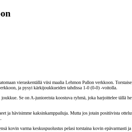
oon
latomaan vieraskentällä viisi maalia Lehmon Pallon verkkoon. Torstaise
kkoon, ja pysyi kärkijoukkueiden tahdissa 1-0 (0-0) -voitolla.
 joukkue. Se on A-junioreista koostuva ryhmä, joka harjoittelee tällä het
et ja hävisimme kaksinkamppailuja. Mutta jos jotain positiivista ottelus
.
sä kovin varma keskuspuolustus pelasi torstaina kovin epävarmasti ja ko