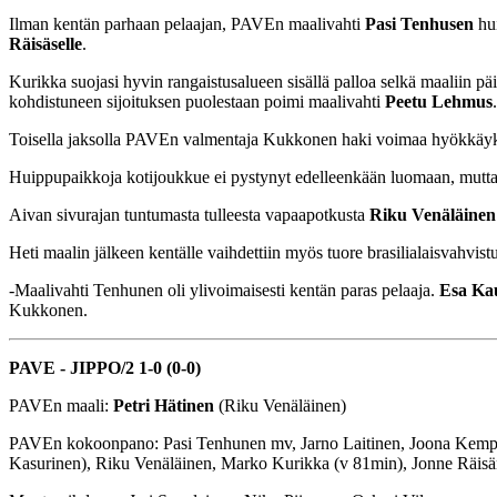
Ilman kentän parhaan pelaajan, PAVEn maalivahti
Pasi Tenhusen
hu
Räisäselle
.
Kurikka suojasi hyvin rangaistusalueen sisällä palloa selkä maaliin p
kohdistuneen sijoituksen puolestaan poimi maalivahti
Peetu Lehmus
.
Toisella jaksolla PAVEn valmentaja Kukkonen haki voimaa hyökkäyks
Huippupaikkoja kotijoukkue ei pystynyt edelleenkään luomaan, mutta 
Aivan sivurajan tuntumasta tulleesta vapaapotkusta
Riku Venäläine
Heti maalin jälkeen kentälle vaihdettiin myös tuore brasilialaisvahvist
-Maalivahti Tenhunen oli ylivoimaisesti kentän paras pelaaja.
Esa Ka
Kukkonen.
PAVE - JIPPO/2 1-0 (0-0)
PAVEn maali:
Petri Hätinen
(Riku Venäläinen)
PAVEn kokoonpano: Pasi Tenhunen mv, Jarno Laitinen, Joona Kempp
Kasurinen), Riku Venäläinen, Marko Kurikka (v 81min), Jonne Räisä