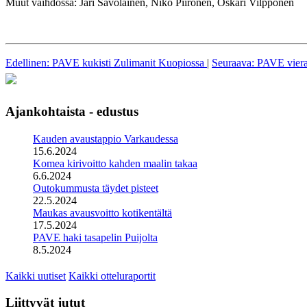
Muut vaihdossa: Jari Savolainen, Niko Piironen, Oskari Vilpponen
Edellinen: PAVE kukisti Zulimanit Kuopiossa
|
Seuraava: PAVE viera
Ajankohtaista - edustus
Kauden avaustappio Varkaudessa
15.6.2024
Komea kirivoitto kahden maalin takaa
6.6.2024
Outokummusta täydet pisteet
22.5.2024
Maukas avausvoitto kotikentältä
17.5.2024
PAVE haki tasapelin Puijolta
8.5.2024
Kaikki uutiset
Kaikki otteluraportit
Liittyvät jutut