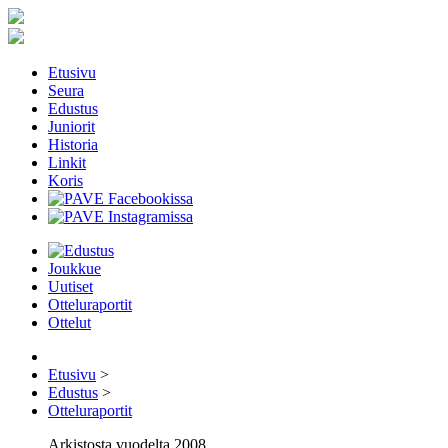
Etusivu
Seura
Edustus
Juniorit
Historia
Linkit
Koris
Joukkue
Uutiset
Otteluraportit
Ottelut
Etusivu
>
Edustus
>
Otteluraportit
Arkistosta vuodelta 2008