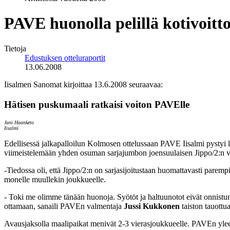
PAVE huonolla pelillä kotivoitt
Tietoja
Edustuksen otteluraportit
13.06.2008
Iisalmen Sanomat kirjoittaa 13.6.2008 seuraavaa:
Hätisen puskumaali ratkaisi voiton PAVElle
Jani Haanketo
Iisalmi
Edellisessä jalkapalloilun Kolmosen ottelussaan PAVE Iisalmi pystyi 
viimeistelemään yhden osuman sarjajumbon joensuulaisen Jippo/2:n ver
-Tiedossa oli, että Jippo/2:n on sarjasijoitustaan huomattavasti parempi
monelle muullekin joukkueelle.
- Toki me olimme tänään huonoja. Syötöt ja haltuunotot eivät onnistune
ottamaan, sanaili PAVEn valmentaja
Jussi Kukkonen
taiston tauottua
Avausjaksolla maalipaikat menivät 2-3 vierasjoukkueelle. PAVEn yleen