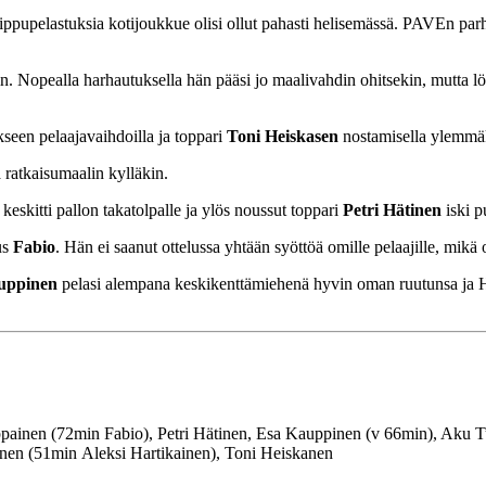
ippupelastuksia kotijoukkue olisi ollut pahasti helisemässä. PAVEn par
äin. Nopealla harhautuksella hän pääsi jo maalivahdin ohitsekin, mutta l
een pelaajavaihdoilla ja toppari
Toni Heiskasen
nostamisella ylemmäk
ratkaisumaalin kylläkin.
n
keskitti pallon takatolpalle ja ylös noussut toppari
Petri Hätinen
iski p
us
Fabio
. Hän ei saanut ottelussa yhtään syöttöä omille pelaajille, mikä
uppinen
pelasi alempana keskikenttämiehenä hyvin oman ruutunsa ja H
ainen (72min Fabio), Petri Hätinen, Esa Kauppinen (v 66min), Aku 
nen (51min Aleksi Hartikainen), Toni Heiskanen