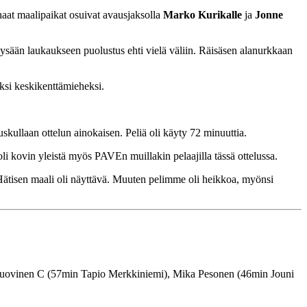
haat maalipaikat osuivat avausjaksolla
Marko Kurikalle
ja
Jonne
öysään laukaukseen puolustus ehti vielä väliin. Räisäsen alanurkkaan
si keskikenttämieheksi.
uskullaan ottelun ainokaisen. Peliä oli käyty 72 minuuttia.
 oli kovin yleistä myös PAVEn muillakin pelaajilla tässä ottelussa.
ätisen maali oli näyttävä. Muuten pelimme oli heikkoa, myönsi
Tuovinen C (57min Tapio Merkkiniemi), Mika Pesonen (46min Jouni