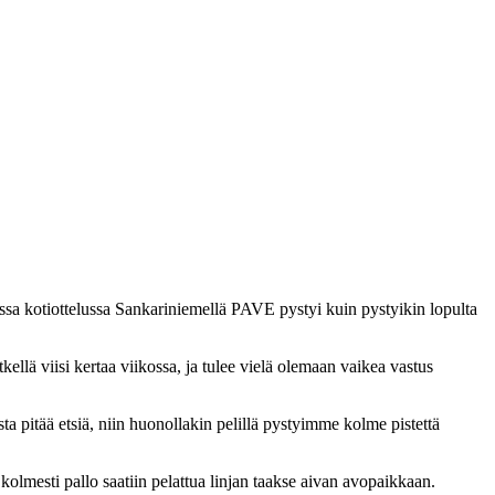
ssa kotiottelussa Sankariniemellä PAVE pystyi kuin pystyikin lopulta
kellä viisi kertaa viikossa, ja tulee vielä olemaan vaikea vastus
ta pitää etsiä, niin huonollakin pelillä pystyimme kolme pistettä
lmesti pallo saatiin pelattua linjan taakse aivan avopaikkaan.