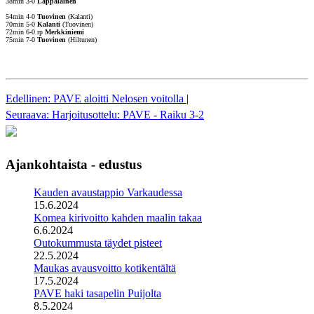
38min 3-0
Lappalainen
54min 4-0
Tuovinen
(Kalanti)
70min 5-0
Kalanti
(Tuovinen)
72min 6-0 rp
Merkkiniemi
75min 7-0
Tuovinen
(Hiltunen)
Edellinen: PAVE aloitti Nelosen voitolla
|
Seuraava: Harjoitusottelu: PAVE - Raiku 3-2
Ajankohtaista - edustus
Kauden avaustappio Varkaudessa
15.6.2024
Komea kirivoitto kahden maalin takaa
6.6.2024
Outokummusta täydet pisteet
22.5.2024
Maukas avausvoitto kotikentältä
17.5.2024
PAVE haki tasapelin Puijolta
8.5.2024