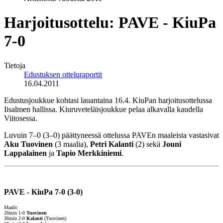
Harjoitusottelu: PAVE - KiuPa
7-0
Tietoja
Edustuksen otteluraportit
16.04.2011
Edustusjoukkue kohtasi lauantaina 16.4. KiuPan harjoitusottelussa
Iisalmen hallissa. Kiuruveteläisjoukkue pelaa alkavalla kaudella
Viitosessa.
Luvuin 7–0 (3–0) päättyneessä ottelussa PAVEn maaleista vastasivat
Aku Tuovinen
(3 maalia),
Petri Kalanti
(2) sekä
Jouni
Lappalainen
ja
Tapio Merkkiniemi
.
PAVE - KiuPa 7-0 (3-0)
Maalit:
26min 1-0
Tuovinen
36min 2-0
Kalanti
(Tuovinen)