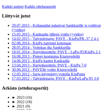
Kaikki uutiset
Kaikki otteluraportit
Liittyvät jutut
29.07.2015 - Keltapaidat palasivat Sankkurille ja voittivat
(+video)
15.05.2015 - Kankaalta jälleen voitto (+video)
14.02.2015 - Talvipiirisarja: PAVE - KiuPa/PK-37 2 4-1
02.08.2014 - KiuPa parempi kotonaan
28.05.2014 - Voitokas ilta Sankkurilla
18.01.2014 - Harjoitusottelu: PAVE - LaPa-95/KiuPa 2-1
16.08.2013 - Pisteet tuomisina Kiuruvedeltä
14.06.2013 - KiuPa kaatui Kankaalla
13.04.2013 - Harjoitusottelu: PAVE - KiuPa 7-0
30.06.2012 - PAVElle voitto Kiuruvedellä
12.05.2012 - Sarja käynnistyi voitolla KiuPasta
17.03.2012 - Talvipiirisarja: PAVE - KiuPa/LaPa-95 3-0
Arkisto (otteluraportit)
►
2023
(16)
►
2022
(18)
►
2021
(9)