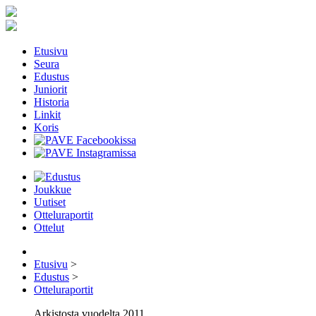
Etusivu
Seura
Edustus
Juniorit
Historia
Linkit
Koris
Joukkue
Uutiset
Otteluraportit
Ottelut
Etusivu
>
Edustus
>
Otteluraportit
Arkistosta vuodelta 2011