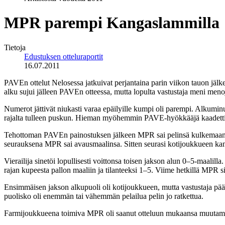
MPR parempi Kangaslammilla
Tietoja
Edustuksen otteluraportit
16.07.2011
PAVEn ottelut Nelosessa jatkuivat perjantaina parin viikon tauon jälke
alku sujui jälleen PAVEn otteessa, mutta lopulta vastustaja meni menoj
Numerot jättivät niukasti varaa epäilyille kumpi oli parempi. Alkumin
rajalta tulleen puskun. Hieman myöhemmin PAVE-hyökkääjä kaadettiin r
Tehottoman PAVEn painostuksen jälkeen MPR sai pelinsä kulkemaan ja
seurauksena MPR sai avausmaalinsa. Sitten seurasi kotijoukkueen kannal
Vierailija sinetöi lopullisesti voittonsa toisen jakson alun 0–5-maalil
rajan kupeesta pallon maaliin ja tilanteeksi 1–5. Viime hetkillä MPR 
Ensimmäisen jakson alkupuoli oli kotijoukkueen, mutta vastustaja pääsi
puolisko oli enemmän tai vähemmän pelailua pelin jo ratkettua.
Farmijoukkueena toimiva MPR oli saanut otteluun mukaansa muutaman