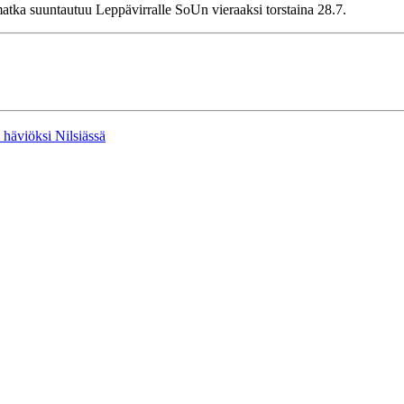
atka suuntautuu Leppävirralle SoUn vieraaksi torstaina 28.7.
 häviöksi Nilsiässä