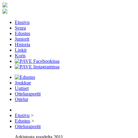
Etusivu
Seura
Edustus
Juniorit
Historia
Linkit
Koris
Joukkue
Uutiset
Otteluraportit
Ottelut
Etusivu
>
Edustus
>
Otteluraportit
Arkistosta vuodelta 2011