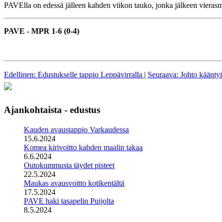
PAVElla on edessä jälleen kahden viikon tauko, jonka jälkeen vierasm
PAVE - MPR 1-6 (0-4)
Edellinen: Edustukselle tappio Leppävirralla
|
Seuraava: Johto kääntyi
Ajankohtaista - edustus
Kauden avaustappio Varkaudessa
15.6.2024
Komea kirivoitto kahden maalin takaa
6.6.2024
Outokummusta täydet pisteet
22.5.2024
Maukas avausvoitto kotikentältä
17.5.2024
PAVE haki tasapelin Puijolta
8.5.2024