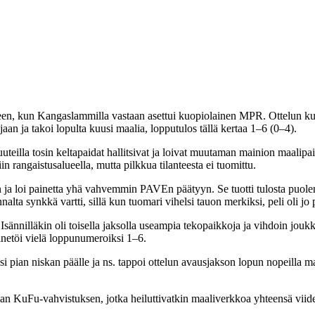
en, kun Kangaslammilla vastaan asettui kuopiolainen MPR. Ottelun kulku m
aan ja takoi lopulta kuusi maalia, lopputulos tällä kertaa 1–6 (0–4).
uuteilla tosin keltapaidat hallitsivat ja loivat muutaman mainion maali
angaistusalueella, mutta pilkkua tilanteesta ei tuomittu.
 loi painetta yhä vahvemmin PAVEn päätyyn. Se tuotti tulosta puolen 
ta synkkä vartti, sillä kun tuomari vihelsi tauon merkiksi, peli oli jo 
la. Isännilläkin oli toisella jaksolla useampia tekopaikkoja ja vihdoin j
sinetöi vielä loppunumeroiksi 1–6.
 pian niskan päälle ja ns. tappoi ottelun avausjakson lopun nopeilla maal
 KuFu-vahvistuksen, jotka heiluttivatkin maaliverkkoa yhteensä viid