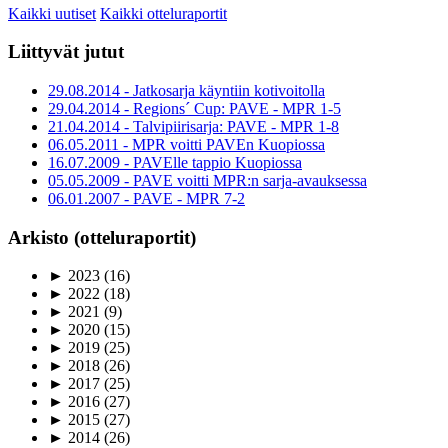
Kaikki uutiset
Kaikki otteluraportit
Liittyvät jutut
29.08.2014 - Jatkosarja käyntiin kotivoitolla
29.04.2014 - Regions´ Cup: PAVE - MPR 1-5
21.04.2014 - Talvipiirisarja: PAVE - MPR 1-8
06.05.2011 - MPR voitti PAVEn Kuopiossa
16.07.2009 - PAVElle tappio Kuopiossa
05.05.2009 - PAVE voitti MPR:n sarja-avauksessa
06.01.2007 - PAVE - MPR 7-2
Arkisto (otteluraportit)
►
2023
(16)
►
2022
(18)
►
2021
(9)
►
2020
(15)
►
2019
(25)
►
2018
(26)
►
2017
(25)
►
2016
(27)
►
2015
(27)
►
2014
(26)