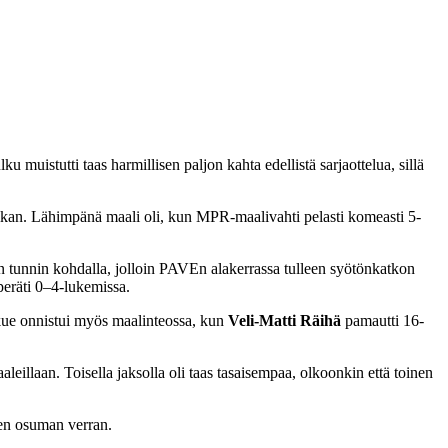
uistutti taas harmillisen paljon kahta edellistä sarjaottelua, sillä
paikan. Lähimpänä maali oli, kun MPR-maalivahti pelasti komeasti 5-
tunnin kohdalla, jolloin PAVEn alakerrassa tulleen syötönkatkon
peräti 0–4-lukemissa.
oukkue onnistui myös maalinteossa, kun
Veli-Matti Räihä
pamautti 16-
eillaan. Toisella jaksolla oli taas tasaisempaa, olkoonkin että toinen
en osuman verran.