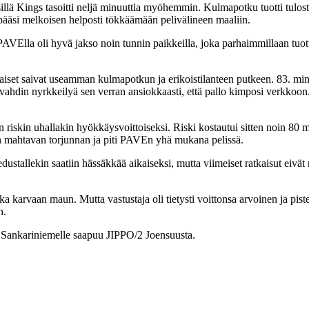
sillä Kings tasoitti neljä minuuttia myöhemmin. Kulmapotku tuotti tulost
 pääsi melkoisen helposti tökkäämään pelivälineen maaliin.
 PAVElla oli hyvä jakso noin tunnin paikkeilla, joka parhaimmillaan tu
olaiset saivat useamman kulmapotkun ja erikoistilanteen putkeen. 83. mi
ivahdin nyrkkeilyä sen verran ansiokkaasti, että pallo kimposi verkkoon. 
 riskin uhallakin hyökkäysvoittoiseksi. Riski kostautui sitten noin 80
iin mahtavan torjunnan ja piti PAVEn yhä mukana pelissä.
ustallekin saatiin hässäkkää aikaiseksi, mutta viimeiset ratkaisut eivät 
i aika karvaan maun. Mutta vastustaja oli tietysti voittonsa arvoinen ja p
n.
. Sankariniemelle saapuu JIPPO/2 Joensuusta.