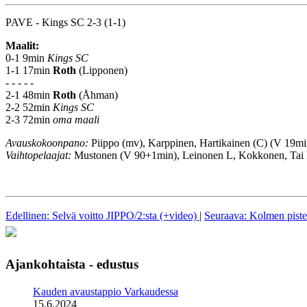
PAVE - Kings SC 2-3 (1-1)
Maalit:
0-1 9min
Kings SC
1-1 17min
Roth
(Lipponen)
- - - - -
2-1 48min
Roth
(Åhman)
2-2 52min
Kings SC
2-3 72min
oma maali
Avauskokoonpano:
Piippo (mv), Karppinen, Hartikainen (C) (V 19mi
Vaihtopelaajat:
Mustonen (V 90+1min), Leinonen L, Kokkonen, Tai 
Edellinen: Selvä voitto JIPPO/2:sta (+video)
|
Seuraava: Kolmen piste
Ajankohtaista - edustus
Kauden avaustappio Varkaudessa
15.6.2024