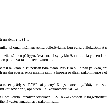
ti maalein 2–3 (1–1).
kä toi oman lisämausteensa peliesityksiin, kun pelaajat liukastelivat pu
t painetta isäntien päätyyn. Avausmaali syntyikin 9. minuutilla pienen l
en pallon vastaan tulleen vahdin ohi.
heräsi mukaan ja sai peliään toimimaan. PAVElla oli jo pari paikkaa, en
li maalin edessä selkä maaliin päin ja liippasi päällään pallon hienost
sta toisen päädyssä. PAVE sai pidettyä Kingsin suorat hyökkäykset aisoissa
ti kaukovedon yläputkeen. Taukotilanteeksi jäi 1–1.
illa Roth veikin iltapäivän toisellaan PAVEn 2–1-johtoon. Kings-puolust
läheltä vastustamattomasti pallon maaliin.