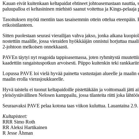
Kauan eivät kuitenkaan keltapaidat ehtineet johtoasemastaan nauttia, 
paluupalloa ei keltasininen miehistö saanut voitettua ja Kings-pelaaja
Tasoituksen myötä mentiin taas tasaisemmin ottein ottelua eteenpäin.
erikoistilanteen.
Sitten puolestaan seurasi vierailijan vahva jakso, jonka aikana kuopi
nostettiin maalille, jossa vieraiden hyökkääjän onnistui horjuttaa maal
2-johtoon melkoisen onnekkaasti.
PAVEn täytyi nyt reagoida tappioasemassa, joten ryhmitystä muutettiin
kaadettiin rangaistuspotkun arvoisesti. Piippo kuitenkin teki rankkar
Lopussa PAVE loi vielä hyvää painetta vastustajan alueelle ja maalin ed
maalin erolla vierasjoukkueelle.
Hyvä taistelu ei tuonut keltapaidoille pistettäkään ja voittomaali jätt
yleisöystävällinen Nelosen kamppailu, jossa tilanteita riitti joka lähtöö
Seuraavaksi PAVE pelaa kotona taas viikon kuluttua. Lauantaina 2.9
Kultapisteet:
RRR
Simo Roth
RR
Aleksi Hartikainen
R
Jesse Åhman