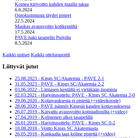
Komea kirivoitto kahden maalin takaa
6.6.2024
Outokummusta täydet pisteet
22.5.2024
Maukas avausvoitto kotikentältä
17.5.2024
PAVE haki tasapelin Puijolta
8.5.2024
Kaikki uutiset
Kaikki otteluraportit
Liittyvät jutut
25.08.2023 - Kings SC/Akatemia - PAVE 2-1
31.05.2023 - PAVE - Kings SC/Akatemia 2-2
03.06.2022 - Litmasen kentältä ei vieläkään tuomisia
02.03.2021 - Harjoitusottelu: PAVE - Kings SC Akatemia 2-0
29.06.2020 - Kotiavauksesta ei pisteitä (+videokooste)
28.06.2020 - PAVE isännöi Kingsiä kauden kotiavauksessa
26.07.2019 - Kaivattu avausvoitto kotistadionilta (+video)
27.04.2019 - Kolmonen alkoi tasapelillä
26.01.2019 - Harjoitusottelu: PAVE - Kings SC 0-2
18.08.2018 - Voitto Kings SC Akatemiasta
26.05.2018 - Kankaalta taas kolme pistettä (+video)