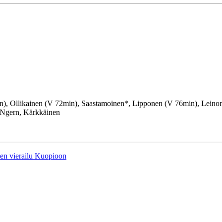
n), Ollikainen (V 72min), Saastamoinen*, Lipponen (V 76min), Leino
Ngern, Kärkkäinen
en vierailu Kuopioon