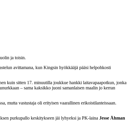
olin ja toisin.
iukastelun avittamana, kun Kingsin hyökkääjä pääsi helpohkosti
nen kuin sitten 17. minuutilla joukkue hankki laitavapaapotkun, jonka
i etunurkkaan – sama kaksikko juoni samanlaisen maalin jo kerran
, mutta vastustaja oli erityisen vaarallinen erikoistilanteissaan.
uksen purkupallo keskitykseen jäi lyhyeksi ja PK-laina
Jesse Åhman