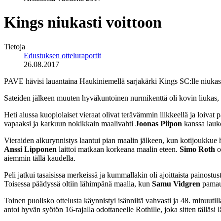
Kings niukasti voittoon
Tietoja
Edustuksen otteluraportit
26.08.2017
PAVE hävisi lauantaina Haukiniemellä sarjakärki Kings SC:lle niukas
Sateiden jälkeen muuten hyväkuntoinen nurmikenttä oli kovin liukas, mi
Heti alussa kuopiolaiset vieraat olivat terävämmin liikkeellä ja loiva
vapaaksi ja karkuun nokikkain maalivahti
Joonas Piipon
kanssa lauko
Vieraiden alkurynnistys laantui pian maalin jälkeen, kun kotijoukkue 
Anssi Lipponen
laittoi matkaan korkeana maalin eteen.
Simo Roth
o
aiemmin tällä kaudella.
Peli jatkui tasaisissa merkeissä ja kummallakin oli ajoittaista painostu
Toisessa päädyssä oltiin lähimpänä maalia, kun
Samu Vidgren
pamaut
Toinen puolisko ottelusta käynnistyi isänniltä vahvasti ja 48. minuut
antoi hyvän syötön 16-rajalla odottaneelle Rothille, joka sitten tälläsi 