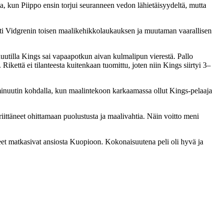
a, kun Piippo ensin torjui seuranneen vedon lähietäisyydeltä, mutta
otti Vidgrenin toisen maalikehikkolaukauksen ja muutaman vaarallisen
nuutilla Kings sai vapaapotkun aivan kulmalipun vierestä. Pallo
Rikettä ei tilanteesta kuitenkaan tuomittu, joten niin Kings siirtyi 3–
 minuutin kohdalla, kun maalintekoon karkaamassa ollut Kings-pelaaja
riittäneet ohittamaan puolustusta ja maalivahtia. Näin voitto meni
isteet matkasivat ansiosta Kuopioon. Kokonaisuutena peli oli hyvä ja