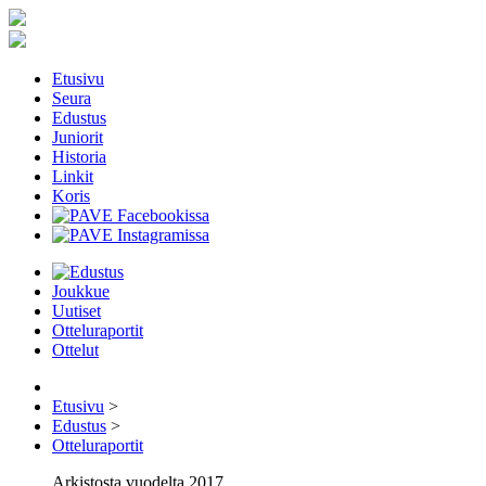
Etusivu
Seura
Edustus
Juniorit
Historia
Linkit
Koris
Joukkue
Uutiset
Otteluraportit
Ottelut
Etusivu
>
Edustus
>
Otteluraportit
Arkistosta vuodelta 2017