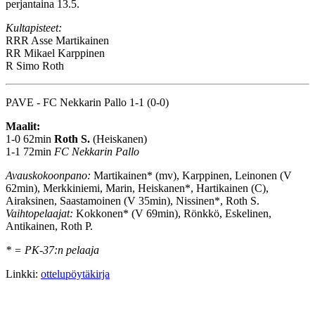
perjantaina 13.5.
Kultapisteet:
RRR
Asse Martikainen
RR
Mikael Karppinen
R
Simo Roth
PAVE - FC Nekkarin Pallo 1-1 (0-0)
Maalit:
1-0 62min
Roth S.
(Heiskanen)
1-1 72min
FC Nekkarin Pallo
Avauskokoonpano:
Martikainen* (mv), Karppinen, Leinonen (V
62min), Merkkiniemi, Marin, Heiskanen*, Hartikainen (C),
Airaksinen, Saastamoinen (V 35min), Nissinen*, Roth S.
Vaihtopelaajat:
Kokkonen* (V 69min), Rönkkö, Eskelinen,
Antikainen, Roth P.
* = PK-37:n pelaaja
Linkki:
ottelupöytäkirja