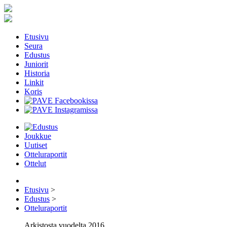
Etusivu
Seura
Edustus
Juniorit
Historia
Linkit
Koris
Joukkue
Uutiset
Otteluraportit
Ottelut
Etusivu
>
Edustus
>
Otteluraportit
Arkistosta vuodelta 2016