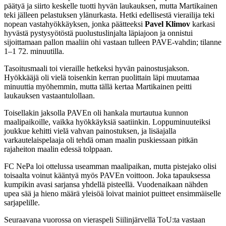
päätyä ja siirto keskelle tuotti hyvän laukauksen, mutta Martikainen
teki jälleen pelastuksen ylänurkasta. Hetki edellisestä vierailija teki
nopean vastahyökkäyksen, jonka päätteeksi
Pavel Klimov
karkasi
hyvästä pystysyötöstä puolustuslinjalta läpiajoon ja onnistui
sijoittamaan pallon maaliin ohi vastaan tulleen PAVE-vahdin; tilanne
1–1 72. minuutilla.
Tasoitusmaali toi vieraille hetkeksi hyvän painostusjakson.
Hyökkääjä oli vielä toisenkin kerran puolittain läpi muutamaa
minuuttia myöhemmin, mutta tällä kertaa Martikainen peitti
laukauksen vastaantulollaan.
Toisellakin jaksolla PAVEn oli hankala murtautua kunnon
maalipaikoille, vaikka hyökkäyksiä saatiinkin. Loppuminuuteiksi
joukkue kehitti vielä vahvan painostuksen, ja lisäajalla
varkautelaispelaaja oli tehdä oman maalin puskiessaan pitkän
rajaheiton maalin edessä tolppaan.
FC NePa loi ottelussa useamman maalipaikan, mutta pistejako olisi
toisaalta voinut kääntyä myös PAVEn voittoon. Joka tapauksessa
kumpikin avasi sarjansa yhdellä pisteellä. Vuodenaikaan nähden
upea sää ja hieno määrä yleisöä loivat mainiot puitteet ensimmäiselle
sarjapelille.
Seuraavana vuorossa on vieraspeli Siilinjärvellä ToU:ta vastaan