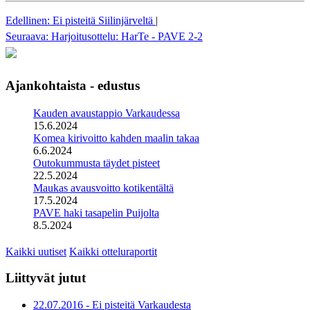
Edellinen: Ei pisteitä Siilinjärveltä
|
Seuraava: Harjoitusottelu: HarTe - PAVE 2-2
Ajankohtaista - edustus
Kauden avaustappio Varkaudessa
15.6.2024
Komea kirivoitto kahden maalin takaa
6.6.2024
Outokummusta täydet pisteet
22.5.2024
Maukas avausvoitto kotikentältä
17.5.2024
PAVE haki tasapelin Puijolta
8.5.2024
Kaikki uutiset
Kaikki otteluraportit
Liittyvät jutut
22.07.2016 - Ei pisteitä Varkaudesta