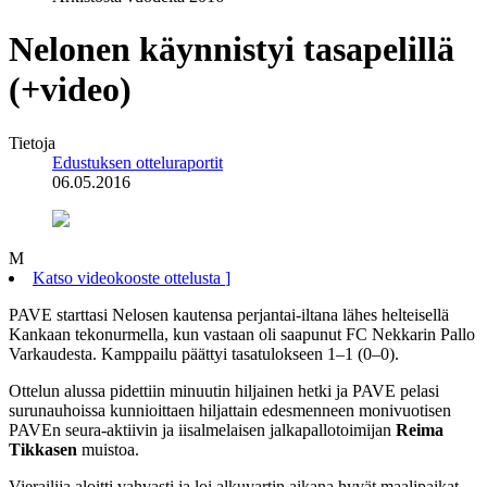
Nelonen käynnistyi tasapelillä
(+video)
Tietoja
Edustuksen otteluraportit
06.05.2016
M
Katso videokooste ottelusta
]
PAVE starttasi Nelosen kautensa perjantai-iltana lähes helteisellä
Kankaan tekonurmella, kun vastaan oli saapunut FC Nekkarin Pallo
Varkaudesta. Kamppailu päättyi tasatulokseen 1–1 (0–0).
Ottelun alussa pidettiin minuutin hiljainen hetki ja PAVE pelasi
surunauhoissa kunnioittaen hiljattain edesmenneen monivuotisen
PAVEn seura-aktiivin ja iisalmelaisen jalkapallotoimijan
Reima
Tikkasen
muistoa.
Vierailija aloitti vahvasti ja loi alkuvartin aikana hyvät maalipaikat,