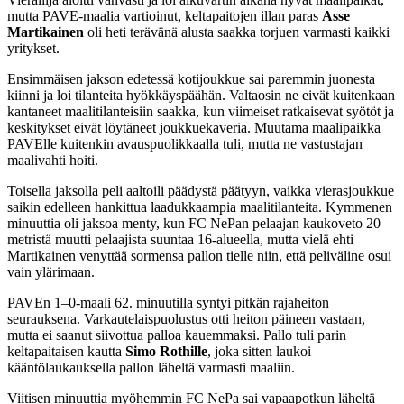
mutta PAVE-maalia vartioinut, keltapaitojen illan paras
Asse
Martikainen
oli heti terävänä alusta saakka torjuen varmasti kaikki
yritykset.
Ensimmäisen jakson edetessä kotijoukkue sai paremmin juonesta
kiinni ja loi tilanteita hyökkäyspäähän. Valtaosin ne eivät kuitenkaan
kantaneet maalitilanteisiin saakka, kun viimeiset ratkaisevat syötöt ja
keskitykset eivät löytäneet joukkuekaveria. Muutama maalipaikka
PAVElle kuitenkin avauspuolikkaalla tuli, mutta ne vastustajan
maalivahti hoiti.
Toisella jaksolla peli aaltoili päädystä päätyyn, vaikka vierasjoukkue
saikin edelleen hankittua laadukkaampia maalitilanteita. Kymmenen
minuuttia oli jaksoa menty, kun FC NePan pelaajan kaukoveto 20
metristä muutti pelaajista suuntaa 16-alueella, mutta vielä ehti
Martikainen venyttää sormensa pallon tielle niin, että peliväline osui
vain ylärimaan.
PAVEn 1–0-maali 62. minuutilla syntyi pitkän rajaheiton
seurauksena. Varkautelaispuolustus otti heiton päineen vastaan,
mutta ei saanut siivottua palloa kauemmaksi. Pallo tuli parin
keltapaitaisen kautta
Simo Rothille
, joka sitten laukoi
kääntölaukauksella pallon läheltä varmasti maaliin.
Viitisen minuuttia myöhemmin FC NePa sai vapaapotkun läheltä