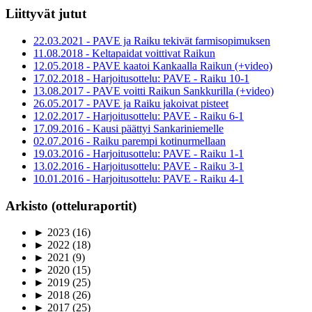
Liittyvät jutut
22.03.2021 - PAVE ja Raiku tekivät farmisopimuksen
11.08.2018 - Keltapaidat voittivat Raikun
12.05.2018 - PAVE kaatoi Kankaalla Raikun (+video)
17.02.2018 - Harjoitusottelu: PAVE - Raiku 10-1
13.08.2017 - PAVE voitti Raikun Sankkurilla (+video)
26.05.2017 - PAVE ja Raiku jakoivat pisteet
12.02.2017 - Harjoitusottelu: PAVE - Raiku 6-1
17.09.2016 - Kausi päättyi Sankariniemelle
02.07.2016 - Raiku parempi kotinurmellaan
19.03.2016 - Harjoitusottelu: PAVE - Raiku 1-1
13.02.2016 - Harjoitusottelu: PAVE - Raiku 3-1
10.01.2016 - Harjoitusottelu: PAVE - Raiku 4-1
Arkisto (otteluraportit)
►
2023
(16)
►
2022
(18)
►
2021
(9)
►
2020
(15)
►
2019
(25)
►
2018
(26)
►
2017
(25)