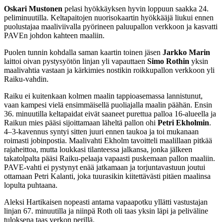
Oskari Mustonen
pelasi hyökkäyksen hyvin loppuun saakka 24.
peliminuutilla. Keltapaitojen nuorisokaartin hyökkääjä liukui ennen
puolustajaa maaliviivalla pyörineen paluupallon verkkoon ja kasvatti
PAVEn johdon kahteen maaliin.
Puolen tunnin kohdalla saman kaartin toinen jäsen
Jarkko Marin
laittoi oivan pystysyötön linjan yli vapauttaen
Simo Rothin
yksin
maalivahtia vastaan ja kärkimies nostikin roikkupallon verkkoon yli
Raiku-vahdin.
Raiku ei kuitenkaan kolmen maalin tappioasemassa lannistunut,
vaan kampesi vielä ensimmäisellä puoliajalla maalin päähän. Ensin
36. minuutilla keltapaidat eivät saaneet purettua palloa 16-alueella ja
Raikun mies pääsi sijoittamaan läheltä pallon ohi
Petri Ekholmin
.
4–3-kavennus syntyi sitten juuri ennen taukoa ja toi mukanaan
roimasti jobinpostia. Maalivahti Ekholm tavoitteli maalillaan pitkää
rajaheittoa, mutta loukkasi tilanteessa jalkansa, jonka jälkeen
takatolpalta pääsi Raiku-pelaaja vapaasti puskemaan pallon maaliin.
PAVE-vahti ei pystynyt enää jatkamaan ja torjuntavastuun joutui
ottamaan Petri Kalanti, joka tuurasikin kiitettävästi pitäen maalinsa
lopulta puhtaana.
Aleksi Hartikaisen nopeasti antama vapaapotku yllätti vastustajan
linjan 67. minuutilla ja niinpä Roth oli taas yksin läpi ja peliväline
tuloksena taas verkon perillä.