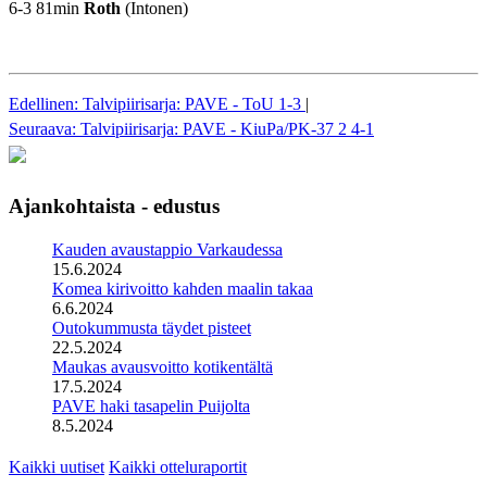
6-3 81min
Roth
(Intonen)
Edellinen: Talvipiirisarja: PAVE - ToU 1-3
|
Seuraava: Talvipiirisarja: PAVE - KiuPa/PK-37 2 4-1
Ajankohtaista - edustus
Kauden avaustappio Varkaudessa
15.6.2024
Komea kirivoitto kahden maalin takaa
6.6.2024
Outokummusta täydet pisteet
22.5.2024
Maukas avausvoitto kotikentältä
17.5.2024
PAVE haki tasapelin Puijolta
8.5.2024
Kaikki uutiset
Kaikki otteluraportit