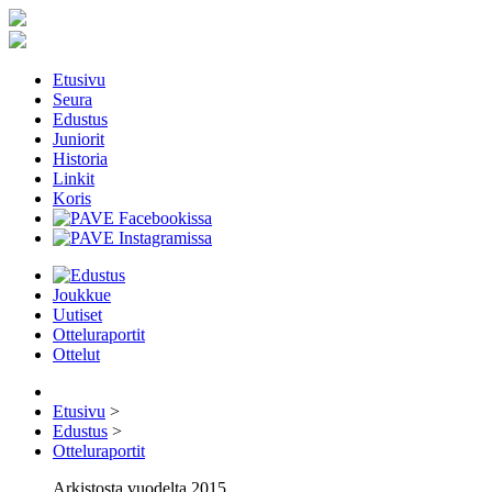
Etusivu
Seura
Edustus
Juniorit
Historia
Linkit
Koris
Joukkue
Uutiset
Otteluraportit
Ottelut
Etusivu
>
Edustus
>
Otteluraportit
Arkistosta vuodelta 2015