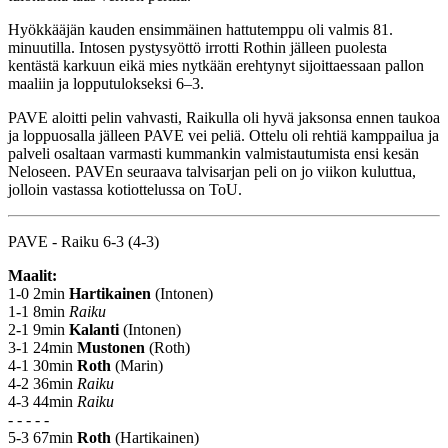
Hyökkääjän kauden ensimmäinen hattutemppu oli valmis 81.
minuutilla. Intosen pystysyöttö irrotti Rothin jälleen puolesta
kentästä karkuun eikä mies nytkään erehtynyt sijoittaessaan pallon
maaliin ja lopputulokseksi 6–3.
PAVE aloitti pelin vahvasti, Raikulla oli hyvä jaksonsa ennen taukoa
ja loppuosalla jälleen PAVE vei peliä. Ottelu oli rehtiä kamppailua ja
palveli osaltaan varmasti kummankin valmistautumista ensi kesän
Neloseen. PAVEn seuraava talvisarjan peli on jo viikon kuluttua,
jolloin vastassa kotiottelussa on ToU.
PAVE - Raiku 6-3 (4-3)
Maalit:
1-0 2min
Hartikainen
(Intonen)
1-1 8min
Raiku
2-1 9min
Kalanti
(Intonen)
3-1 24min
Mustonen
(Roth)
4-1 30min
Roth
(Marin)
4-2 36min
Raiku
4-3 44min
Raiku
- - - - -
5-3 67min
Roth
(Hartikainen)