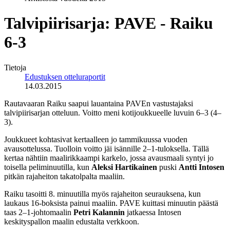
Talvipiirisarja: PAVE - Raiku
6-3
Tietoja
Edustuksen otteluraportit
14.03.2015
Rautavaaran Raiku saapui lauantaina PAVEn vastustajaksi
talvipiirisarjan otteluun. Voitto meni kotijoukkueelle luvuin 6–3 (4–
3).
Joukkueet kohtasivat kertaalleen jo tammikuussa vuoden
avausottelussa. Tuolloin voitto jäi isännille 2–1-tuloksella. Tällä
kertaa nähtiin maalirikkaampi karkelo, jossa avausmaali syntyi jo
toisella peliminuutilla, kun
Aleksi Hartikainen
puski
Antti Intosen
pitkän rajaheiton takatolpalta maaliin.
Raiku tasoitti 8. minuutilla myös rajaheiton seurauksena, kun
laukaus 16-boksista painui maaliin. PAVE kuittasi minuutin päästä
taas 2–1-johtomaalin
Petri Kalannin
jatkaessa Intosen
keskityspallon maalin edustalta verkkoon.