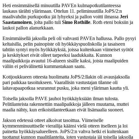
Heti ensimmäisellä minuutilla PAVEn kulmapotkutilanteessa
laukaus tärähti ylärimaan. Ottelun 11. peliminuutilla JoPS/2:n
maalivahdin purkupotku jäi lyhyeksi ja pallon voitti ilmassa
Jeri
Saastamoinen
, jolta pallo tuli
Simo Rothille
. Roth eteni boksiin ja
laukoi pallon alanurkkaan.
Ensimmäisellä jaksolla peli oli vahvasti PAVEn hallussa. Pallo pysyi
keltaisilla, pelin painopiste oli hyökkäyspuoliskolla ja tasaiseen
tahtiin syntyi myös hyökkäyksiä, joissa kuitenkaan viimeiset syötöt
ja keskitykset eivät olleet tarpeeksi laadukkaita. Kunnon
maalipaikkoja avautui 16-alueen sisälle kaksi, joista maalipuiden
väliin ei pelivälinettä kummastakaan saatu.
Kotijoukkueen otteesta huolimatta JoPS/2:llakin oli avausjaksolla
pari paikkaa tasoitukseen. Vaarallisin vastustajan tilanne oli
laitavapaapotkua seurannut pusku, joka meni yläriman kautta yli.
Toisella jaksolla PAVE jauhoi hyökkäyksiään ilman tulosta.
Pelitilanteista rakennettiin maalipaikkoja jälleen muutama, muttei
maalia nähty, kun erikoistilanteetkaan eivät lisämaalia suoneet.
Jakson edetessä otteet alkoivat tasoittua. Viimeiselle
kymmenminuuttiselle vierailija käänsi vielä otteen itselleen ja loi
painetta hyökkäysalueelleen. JoPS/2:n vahva hetki ei kuitenkaan
tuottanut kunnon maalitilanteita, joten vastustaja jäi toisella jaksolla