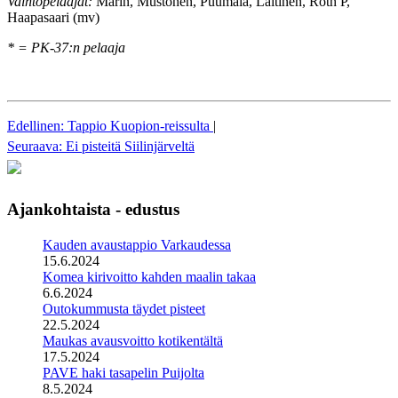
Vaihtopelaajat:
Marin, Mustonen, Puumala, Laitinen, Roth P,
Haapasaari (mv)
* = PK-37:n pelaaja
Edellinen: Tappio Kuopion-reissulta
|
Seuraava: Ei pisteitä Siilinjärveltä
Ajankohtaista - edustus
Kauden avaustappio Varkaudessa
15.6.2024
Komea kirivoitto kahden maalin takaa
6.6.2024
Outokummusta täydet pisteet
22.5.2024
Maukas avausvoitto kotikentältä
17.5.2024
PAVE haki tasapelin Puijolta
8.5.2024