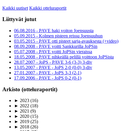
Kaikki uutiset
Kaikki otteluraportit
Liittyvät jutut
06.08.2016 - PAVE haki voiton Joensuusta
05.09.2015 - Kolmen pisteen reissu Joensuuhun
03.05.2015 - PAVE otti pisteet sarja-avauksesta (+video)
08.09.2008 - PAVE voitti Sankkurilla JoPSin
05.07.2008 - PAVE voitti JoPSin vieraissa
18.05.2008 - PAVE nihkeällä pelillä voittoon JoPSista
28.07.2007 - JoPS - PAVE 3-6 (3-3) 3-div
13.05.2007 - PAVE - JoPS 2-0 (0-0) 3-div
27.01.2007 - PAVE - JoPS 3-3 (2-1)
17.09.2006 - PAVE - JoPS 0-2 (0-1)
Arkisto (otteluraportit)
►
2023
(16)
►
2022
(18)
►
2021
(9)
►
2020
(15)
►
2019
(25)
►
2018
(26)