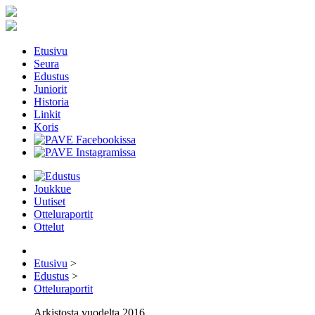
Etusivu
Seura
Edustus
Juniorit
Historia
Linkit
Koris
Joukkue
Uutiset
Otteluraportit
Ottelut
Etusivu
>
Edustus
>
Otteluraportit
Arkistosta vuodelta 2016