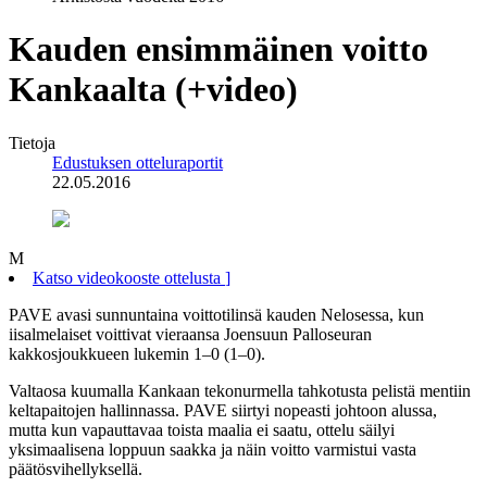
Kauden ensimmäinen voitto
Kankaalta (+video)
Tietoja
Edustuksen otteluraportit
22.05.2016
M
Katso videokooste ottelusta
]
PAVE avasi sunnuntaina voittotilinsä kauden Nelosessa, kun
iisalmelaiset voittivat vieraansa Joensuun Palloseuran
kakkosjoukkueen lukemin 1–0 (1–0).
Valtaosa kuumalla Kankaan tekonurmella tahkotusta pelistä mentiin
keltapaitojen hallinnassa. PAVE siirtyi nopeasti johtoon alussa,
mutta kun vapauttavaa toista maalia ei saatu, ottelu säilyi
yksimaalisena loppuun saakka ja näin voitto varmistui vasta
päätösvihellyksellä.