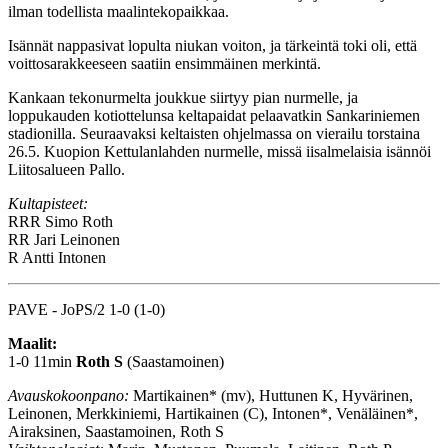
ilman todellista maalintekopaikkaa.
Isännät nappasivat lopulta niukan voiton, ja tärkeintä toki oli, että
voittosarakkeeseen saatiin ensimmäinen merkintä.
Kankaan tekonurmelta joukkue siirtyy pian nurmelle, ja
loppukauden kotiottelunsa keltapaidat pelaavatkin Sankariniemen
stadionilla. Seuraavaksi keltaisten ohjelmassa on vierailu torstaina
26.5. Kuopion Kettulanlahden nurmelle, missä iisalmelaisia isännöi
Liitosalueen Pallo.
Kultapisteet:
RRR
Simo Roth
RR
Jari Leinonen
R
Antti Intonen
PAVE - JoPS/2 1-0 (1-0)
Maalit:
1-0 11min
Roth S
(Saastamoinen)
Avauskokoonpano:
Martikainen* (mv), Huttunen K, Hyvärinen,
Leinonen, Merkkiniemi, Hartikainen (C), Intonen*, Venäläinen*,
Airaksinen, Saastamoinen, Roth S