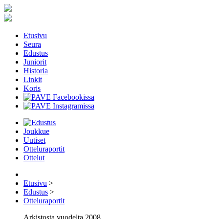
Etusivu
Seura
Edustus
Juniorit
Historia
Linkit
Koris
Joukkue
Uutiset
Otteluraportit
Ottelut
Etusivu
>
Edustus
>
Otteluraportit
Arkistosta vuodelta 2008