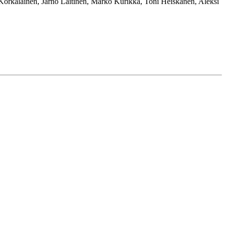
orkalainen, Jarno Laitinen, Marko Kurikka, Toni Heiskanen, Aleksi