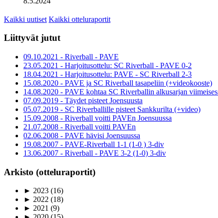
8.5.2024
Kaikki uutiset
Kaikki otteluraportit
Liittyvät jutut
09.10.2021 - Riverball - PAVE
23.05.2021 - Harjoitusottelu: SC Riverball - PAVE 0-2
18.04.2021 - Harjoitusottelu: PAVE - SC Riverball 2-3
15.08.2020 - PAVE ja SC Riverball tasapeliin (+videokooste)
14.08.2020 - PAVE kohtaa SC Riverballin alkusarjan viimeisess
07.09.2019 - Täydet pisteet Joensuusta
05.07.2019 - SC Riverballille pisteet Sankkurilta (+video)
15.09.2008 - Riverball voitti PAVEn Joensuussa
21.07.2008 - Riverball voitti PAVEn
02.06.2008 - PAVE hävisi Joensuussa
19.08.2007 - PAVE-Riverball 1-1 (1-0 ) 3-div
13.06.2007 - Riverball - PAVE 3-2 (1-0) 3-div
Arkisto (otteluraportit)
►
2023
(16)
►
2022
(18)
►
2021
(9)
►
2020
(15)