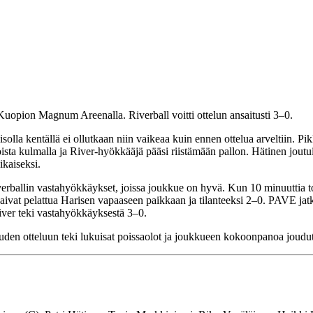
Kuopion Magnum Areenalla. Riverball voitti ottelun ansaitusti 3–0.
la kentällä ei ollutkaan niin vaikeaa kuin ennen ottelua arveltiin. Pik
sta kulmalla ja River-hyökkääjä pääsi riistämään pallon. Hätinen joutui
ikaiseksi.
erballin vastahyökkäykset, joissa joukkue on hyvä. Kun 10 minuuttia to
aivat pelattua Harisen vapaaseen paikkaan ja tilanteeksi 2–0. PAVE jatk
iver teki vastahyökkäyksestä 3–0.
uden otteluun teki lukuisat poissaolot ja joukkueen kokoonpanoa joudut