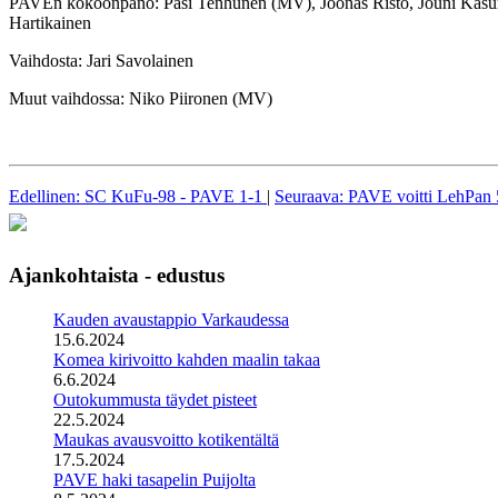
PAVEn kokoonpano: Pasi Tenhunen (MV), Joonas Risto, Jouni Kasurin
Hartikainen
Vaihdosta: Jari Savolainen
Muut vaihdossa: Niko Piironen (MV)
Edellinen: SC KuFu-98 - PAVE 1-1
|
Seuraava: PAVE voitti LehPan 
Ajankohtaista - edustus
Kauden avaustappio Varkaudessa
15.6.2024
Komea kirivoitto kahden maalin takaa
6.6.2024
Outokummusta täydet pisteet
22.5.2024
Maukas avausvoitto kotikentältä
17.5.2024
PAVE haki tasapelin Puijolta