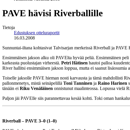
PAVE hävisi Riverballille
Tietoja
Edustuksen otteluraportit
16.03.2008
Sunnuntai-iltana kohtasivat Talvisarjan merkeissä Riverball ja PAVE 
Ensimmäisen jakson alku oli PAVElta hyvää peliä. Ensimmäinen peli isol
karkeasta puolustajan virheestä.
Petri Hätinen
hautoi palloa kuudentoi
River hallitsi ensimmäisen jakson loppua, mutta ei saanut lisäosumia a
Toiselle jaksolle PAVE hieman nosti karvausta ja tämä mahdollisti Riv
pallonmenetys, mistä seinäpelillä
Toni Tanninen
ja
Raino Harinen
s
tänään ei
Riku Venäläinen
onnistunut maalinteossa. Lopussa vielä R
Paljon jäi PAVElle siis parannettavaa kesää kohti. Toki oman hankalu
Riverball – PAVE 3–0 (1–0)