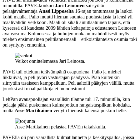
minuutilla. PAVE-konkari
Jari Leinonen
sai syötön
pelaajavalmentaja
Anssi Lipposelta
16-rajan tuntumassa ja laukoi
kohti maalia. Pallo muutti hieman suuntaa puolustajasta ja lensi yli
maalivahdin verkkoon. Maali oli sikäli ainutlaatuinen tapaus, että
kyseessä oli kaudesta 2009 lähtien keltapaitoja edustaneen Leinosen
avausosuma Kolmosessa ja huhujen mukaan mahdollisesti myös
miehen ensimmäinen pelitilannemaali – erikoistilanteista osumia toki
on syntynyt ennenkin.
Veikot onnittelemassa Jari Leinosta.
PAVE tuli otteluun terävämpänä osapuolena. Pallo ja miehet
liikkuivat, ja peli pyöri vastustajan päädyssä. Pian kuitenkin
siirryttiin tasaiseen kamppailuun. Peli aaltoili päätyjen välillä, mutta
jonoksi asti maalipaikkoja ei muodostunut.
LehPan avauspuoliajan vaarallisin tilanne tuli 17. minuutilla, kun
pelaaja pääsi puskemaan kulmapotkun rangaistuspilkun kohdalta,
mutta
Asse Martikainen
venytti hienosti kätensä puskun tielle.
Asse Martikainen pelastaa PAVEn takaiskulta.
PAVElla oli pari vaarallista kulmatilannetta ja keskityspalloa, joissa