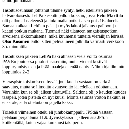
lähitorjunnallaan.
Tasoitusosumaan johtanut tilanne syntyi hetki edellisten jälkeen
halvanoloisesti. LehPa keskitti pallon boksiin, jossa
Eetu Marttila
otti pallon alas eteensä ja liukumalla potkaisi sen pois 16-alueelta.
Samaan aikaan LehPan pelaaja myös laittoi jalkansa palloon ja
kaatui potkun mukana. Tuomari näki tilanteen rangaistuspotkun
arvoisena rikkomuksena, mikä kuumensi tunteita vierailijan leirissä.
Otso Kosonen
laittoi sitten pelivälineen pilkulta varmasti verkkoon
85. minuutilla.
Tasoituksen jälkeen LehPa haki ahnaasti vielä voitto-osumaa
PAVEn joutuessa puolustusasemiin, mutta vieraat kestivät
loppurynnistyksen ja lisää maaleja ei enää nähty. Näin kirjattiin tuttu
lopputulos 2–2.
Vieraspiste toistamiseen hyvää joukkuetta vastaan on tärkeä
saavutus, mutta se himoittu avausvoitto jäi edelleen odottamaan.
Varsinkin kun se oli jälleen ulottuvilla. Saldona oli jo kauden kuudes
tasapeli, joten pisteitä on nyt kuusi. Monta saumaa voiton hakuun ei
enää ole, sillä otteluita on jäljellä kaksi.
Toiseksi viimeinen ottelu eli jumbokamppailu JPS:ää vastaan
pelataan perjantaina 11.9. Jyväskylässä – jälleen siis JPS:n
kotikentällä, kuten vajaa kuukausi takaperin.