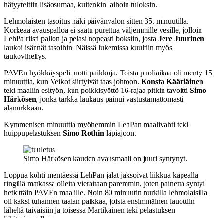
hätyyteltiin lisäosumaa, kuitenkin laihoin tuloksin.
Lehmolaisten tasoitus näki päivänvalon sitten 35. minuutilla.
Korkeaa avauspalloa ei saatu purettua väljemmille vesille, jolloin
LehPa riisti pallon ja pelasi nopeasti boksiin, josta
Jere Juurinen
laukoi isännät tasoihin. Näissä lukemissa kuultiin myös
taukovihellys.
PAVEn hyökkäyspeli tuotti paikkoja. Toista puoliaikaa oli menty 15
minuuttia, kun Veikot siirtyivät taas johtoon.
Konsta Kääriäinen
teki maaliin esityön, kun poikkisyöttö 16-rajaa pitkin tavoitti
Simo
Härkösen
, jonka tarkka laukaus painui vastustamattomasti
alanurkkaan.
Kymmenisen minuuttia myöhemmin LehPan maalivahti teki
huippupelastuksen
Simo Rothin
läpiajoon.
Simo Härkösen kauden avausmaali on juuri syntynyt.
Loppua kohti mentäessä LehPan jalat jaksoivat liikkua kapealla
ringillä matkassa olleita vieraitaan paremmin, joten painetta syntyi
hetkittäin PAVEn maalille. Noin 80 minuutin nurkilla lehmolaisilla
oli kaksi tuhannen taalan paikkaa, joista ensimmäinen lauottiin
läheltä taivaisiin ja toisessa Martikainen teki pelastuksen