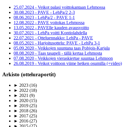
25.07.2024 - Veikot palasi voittokantaan Lehmossa
30.08.2023 - PAVE - LehPa/2 2-3
08.06.2023 - LehPa/2 - PAVE 1-1
12.08.2022 - PAVE voitokas Lehmossa
13.05.2022 - PAVElle kauden avausvoitto
30.07.2021 - LehPa voitti Kontiolahdella
22.07.2021 - Otteluennakko: LehPa - PAVE
08.05.2021 - Harjoitusottelu: PAVE - LehPa 3-1
05.09.2020 - Veikkojen suuntana taas Pohjois-Karjala
08.08.2020 - Taas tasapeli - tällä kertaa Lehmosta
07.08.2020 - Veikkojen vieraskiertue suuntaa Lehmoon
26.08.2019 - Veikot voittoon viime hetken osumilla (+video)
Arkisto (otteluraportit)
►
2023
(16)
►
2022
(18)
►
2021
(9)
►
2020
(15)
►
2019
(25)
►
2018
(26)
►
2017
(25)
►
2016
(27)
►
2015
(27)