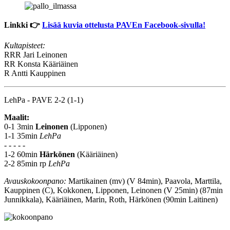
Linkki 👉
Lisää kuvia ottelusta PAVEn Facebook-sivulla!
Kultapisteet:
RRR
Jari Leinonen
RR
Konsta Kääriäinen
R
Antti Kauppinen
LehPa - PAVE 2-2 (1-1)
Maalit:
0-1 3min
Leinonen
(Lipponen)
1-1 35min
LehPa
- - - - -
1-2 60min
Härkönen
(Kääriäinen)
2-2 85min rp
LehPa
Avauskokoonpano:
Martikainen (mv) (V 84min), Paavola, Marttila,
Kauppinen (C), Kokkonen, Lipponen, Leinonen (V 25min) (87min
Junnikkala), Kääriäinen, Marin, Roth, Härkönen (90min Laitinen)