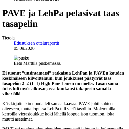
PAVE ja LehPa pelasivat taas
tasapelin
Tietoja
Edustuksen otteluraportit
05.09.2020
Eetu Marttila puskemassa.
Ei tuonut ”uusintamatsi” ratkaisua LehPan ja PAVEn kauden
keskinäiseen kilvoitteluun, kun joukkueet päätyivät taas
tasapeliin 2–2 (1–1) High Pine Lanen nurmella. Tasan sama
tulos tuli myös alkusarjassa kuukausi takaperin samalla
viheriöllä.
Käsikirjoituskin noudatteli samaa kaavaa. PAVE johti kahteen
otteeseen, mutta lopussa LehPa tuli vielä tasoihin. Molemmilla
kerroilla vierasjoukkue koki lähellä loppua ison tuomion, joka
muutti asetelmat.
PAVE sai unelma-alun vieraiden mennessä johtoon jo kolmannella