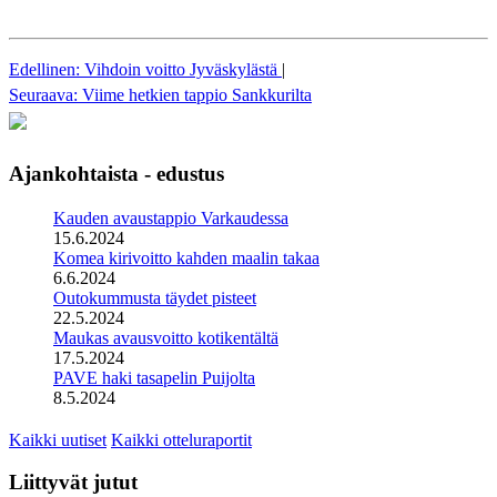
Edellinen: Vihdoin voitto Jyväskylästä
|
Seuraava: Viime hetkien tappio Sankkurilta
Ajankohtaista - edustus
Kauden avaustappio Varkaudessa
15.6.2024
Komea kirivoitto kahden maalin takaa
6.6.2024
Outokummusta täydet pisteet
22.5.2024
Maukas avausvoitto kotikentältä
17.5.2024
PAVE haki tasapelin Puijolta
8.5.2024
Kaikki uutiset
Kaikki otteluraportit
Liittyvät jutut