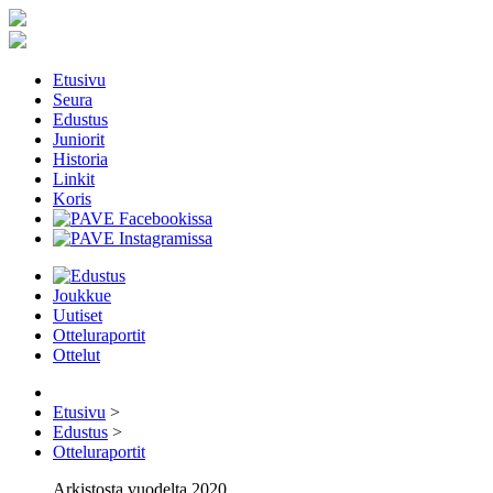
Etusivu
Seura
Edustus
Juniorit
Historia
Linkit
Koris
Joukkue
Uutiset
Otteluraportit
Ottelut
Etusivu
>
Edustus
>
Otteluraportit
Arkistosta vuodelta 2020