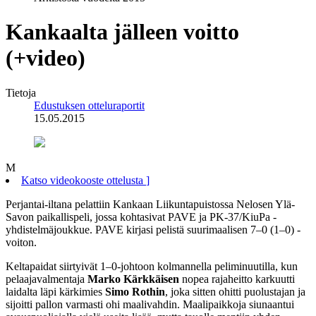
Kankaalta jälleen voitto
(+video)
Tietoja
Edustuksen otteluraportit
15.05.2015
M
Katso videokooste ottelusta
]
Perjantai-iltana pelattiin Kankaan Liikuntapuistossa Nelosen Ylä-
Savon paikallispeli, jossa kohtasivat PAVE ja PK-37/KiuPa -
yhdistelmäjoukkue. PAVE kirjasi pelistä suurimaalisen 7–0 (1–0) -
voiton.
Keltapaidat siirtyivät 1–0-johtoon kolmannella peliminuutilla, kun
pelaajavalmentaja
Marko Kärkkäisen
nopea rajaheitto karkuutti
laidalta läpi kärkimies
Simo Rothin
, joka sitten ohitti puolustajan ja
sijoitti pallon varmasti ohi maalivahdin. Maalipaikkoja siunaantui