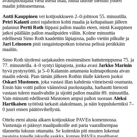
avauspuoliajalla vielä useita lisää, mutta tauolle mentiin yhden
maalin johtoasemassa.
Antti Kauppinen
vei kotijoukkueen 2–0-johtoon 55. minuutilla.
Petri Kalanti
antoi rajaheiton kohti maalia ja keltapaitaan jälleen
palannut
Pertti Roth
liippasi pallon maalin eteen, mistä Kauppinen
jatkoi päällään pallon maalipuiden väliin. Kolme minuuttia
edellisestä Simo Roth kaadettiin läpiajossa, pallo vietiin pilkulle ja
Jari Leinonen
pisti rangaistuspotkun toisessa pelissä peräkkäin
maaliin.
Simo Roth täydensi sarjakauden ensimmäisen hattutemppunsa 75. ja
77. minuuteilla. 4–0 syntyi läpiajosta, jonka avasi
Jarkko Marinin
hyvä pystysyöttö, ja 5–0 Kalannin antamasta kulmapotkusta aivan
maalin edestä. Pian tämän jälkeen Rothin tilalle kärkeen juoksi
Oskari Mustonen
, joka vastasi illan kahdesta viimeisestä osumasta.
Ensin hän voitti pallon väännössä puolustajalta, harhautti hienosti
vastaan tuleen maalivahdin ja sijoitti pallon maaliin 89. minuutilla.
Vain minuutti edellisestä Mustonen ampui pallon suoraan
Aleksi
Hartikaisen
syötöstä tarkasti alakulmaan, ja näin loppulukemiksi 7–
0 juuri ennen päätösvihellystä.
Ottelu eteni alusta alkaen kotijoukkue PAVEn komennossa.
Vastustaja ei päässyt maalipaikoille asti paria vaarallisempaa
tilannetta lukuun ottamatta. Se kuitenkin piti muuten lukemat
tasaisina toiselle jaksolle saakka, kunnes PAVEn maalihanat