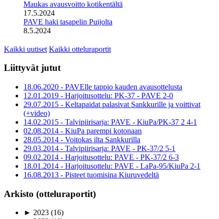
Maukas avausvoitto kotikentältä
17.5.2024
PAVE haki tasapelin Puijolta
8.5.2024
Kaikki uutiset
Kaikki otteluraportit
Liittyvät jutut
18.06.2020 - PAVElle tappio kauden avausottelusta
12.01.2019 - Harjoitusottelu: PK-37 - PAVE 2-0
29.07.2015 - Keltapaidat palasivat Sankkurille ja voittivat
(+video)
14.02.2015 - Talvipiirisarja: PAVE - KiuPa/PK-37 2 4-1
02.08.2014 - KiuPa parempi kotonaan
28.05.2014 - Voitokas ilta Sankkurilla
29.03.2014 - Talvipiirisarja: PAVE - PK-37/2 5-1
09.02.2014 - Harjoitusottelu: PAVE - PK-37/2 6-3
18.01.2014 - Harjoitusottelu: PAVE - LaPa-95/KiuPa 2-1
16.08.2013 - Pisteet tuomisina Kiuruvedeltä
Arkisto (otteluraportit)
►
2023
(16)