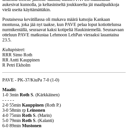
aukesivat kunnolla, ja keltasiniseltä joukkueelta jäi maalipaikkoja
vielä useita käyttämättäkin.
Poutaisessa kevätillassa oli mukava määrä katsojia Kankaan
montussa, joka jää nyt taakse, kun PAVE pelaa loput kotiottelunsa
nurmikentällä, seuraavat kaksi kotipeliä Haukiniemellä. Seuraavaan
otteluun PAVE matkustaa Lehmoon LehPan vieraaksi lauantaina
23.5.
Kultapisteet:
RRR
Simo Roth
RR
Antti Kauppinen
R
Petri Ekholm
PAVE - PK-37/KiuPa 7-0 (1-0)
Maalit:
1-0 3min
Roth S
. (Kärkkäinen)
- - - - -
2-0 55min
Kauppinen
(Roth P.)
3-0 58min rp
Leinonen
4-0 75min
Roth S
. (Marin)
5-0 79min
Roth S
. (Kalanti)
6-0 89min
Mustonen