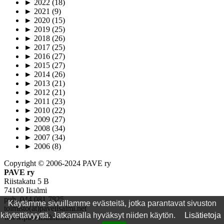
►
2022
(18)
►
2021
(9)
►
2020
(15)
►
2019
(25)
►
2018
(26)
►
2017
(25)
►
2016
(27)
►
2015
(27)
►
2014
(26)
►
2013
(21)
►
2012
(21)
►
2011
(23)
►
2010
(22)
►
2009
(27)
►
2008
(34)
►
2007
(34)
►
2006
(8)
Copyright © 2006-2024 PAVE ry
PAVE ry
Riistakatu 5 B
74100 Iisalmi
puh. 044 081 7825
Käytämme sivuillamme evästeitä, jotka parantavat sivuston
toimisto(ät)paveiisalmi.net
käytettävyyttä. Jatkamalla hyväksyt niiden käytön.
Lisätietoja
www.paveiisalmi.net