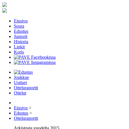
Etusivu
Seura
Edustus
Juniorit
Historia
Linkit
Koris
Joukkue
Uutiset
Otteluraportit
Ottelut
Etusivu
>
Edustus
>
Otteluraportit
Arkistosta vuodelta 2015