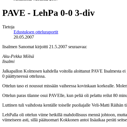
PAVE - LehPa 0-0 3-div
Tietoja
Edustuksen otteluraportit
20.05.2007
Iisalmen Sanomat kirjoitti 21.5.2007 seuraavaa:
Aku-Pekka Mölsä
Iisalmi
Jalkapallon Kolmosen kahdella voitolla aloittanut PAVE Iisalmesta e
0 päättyneessä ottelussa.
Ottelun taso ei noussut missään vaiheessa kovinkaan korkealle. Molem
Ottelun paras tilanne osui PAVElle, kun peliä oli pelattu reilut 80 m
Luttinen tuli vaihdosta kentälle toiselle puoliajalle Veli-Matti Räihän
LehPalla oli ottelun viime hetkillä mahdollisuus mennä johtoon, mu
viimeiseen asti, sillä päätuomari Kokkonen antoi lisäaikaa peräti seit