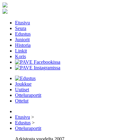
Etusivu
Seura
Edustus
Juniorit
Historia
Linkit
Koris
Joukkue
Uutiset
Otteluraportit
Ottelut
Etusivu
>
Edustus
>
Otteluraportit
Arkistosta vuodelta 2007