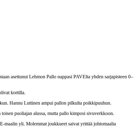
astaan asettunut Lehmon Pallo nappasi PAVElta yhden sarjapisteen 0–
vat kortilla.
potkun. Hannu Luttinen ampui pallon pilkulta poikkipuuhun.
ia toisen puoliajan alussa, mutta pallo kimposi sivuverkkoon.
-maalin yli. Molemmat joukkueet saivat yrittää johtomaalia