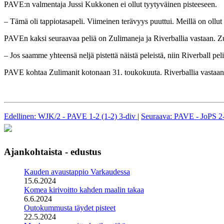
PAVE:n valmentaja Jussi Kukkonen ei ollut tyytyväinen pisteeseen.
– Tämä oli tappiotasapeli. Viimeinen terävyys puuttui. Meillä on ollut 
PAVEn kaksi seuraavaa peliä on Zulimaneja ja Riverballia vastaan. Z
– Jos saamme yhteensä neljä pistettä näistä peleistä, niin Riverball p
PAVE kohtaa Zulimanit kotonaan 31. toukokuuta. Riverballia vastaan
Edellinen: WJK/2 - PAVE 1-2 (1-2) 3-div
|
Seuraava: PAVE - JoPS 2-
Ajankohtaista - edustus
Kauden avaustappio Varkaudessa
15.6.2024
Komea kirivoitto kahden maalin takaa
6.6.2024
Outokummusta täydet pisteet
22.5.2024