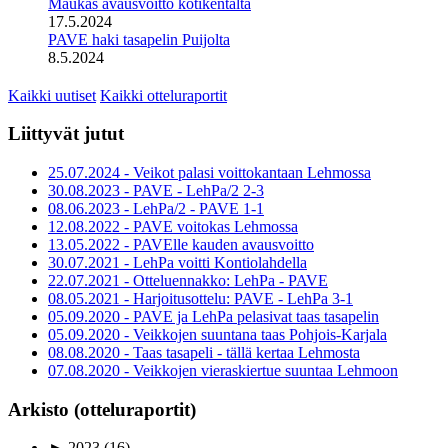
Maukas avausvoitto kotikentältä
17.5.2024
PAVE haki tasapelin Puijolta
8.5.2024
Kaikki uutiset
Kaikki otteluraportit
Liittyvät jutut
25.07.2024 - Veikot palasi voittokantaan Lehmossa
30.08.2023 - PAVE - LehPa/2 2-3
08.06.2023 - LehPa/2 - PAVE 1-1
12.08.2022 - PAVE voitokas Lehmossa
13.05.2022 - PAVElle kauden avausvoitto
30.07.2021 - LehPa voitti Kontiolahdella
22.07.2021 - Otteluennakko: LehPa - PAVE
08.05.2021 - Harjoitusottelu: PAVE - LehPa 3-1
05.09.2020 - PAVE ja LehPa pelasivat taas tasapelin
05.09.2020 - Veikkojen suuntana taas Pohjois-Karjala
08.08.2020 - Taas tasapeli - tällä kertaa Lehmosta
07.08.2020 - Veikkojen vieraskiertue suuntaa Lehmoon
Arkisto (otteluraportit)
►
2023
(16)