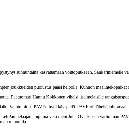
i pystynyt sunnuntaina kasvattamaan voittoputkeaan. Sankariniemelle v
pien joukkueiden puolustus pääsi helpolla. Kunnon maalintekopaikat oli
inuuttia. Päätuomari Hannu Kokkonen vihelsi iisalmelaisille rangaistus
 tilalle. Vaihto piristi PAVEn hyökkäyspeliä. PAVE oli lähellä johtomaal
tta LehPan pelaajan ampuma veto meni Juha Ovaskaisen vartioiman PAVE
semän minuuttia.