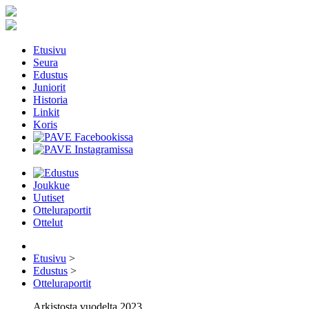
Etusivu
Seura
Edustus
Juniorit
Historia
Linkit
Koris
Joukkue
Uutiset
Otteluraportit
Ottelut
Etusivu
>
Edustus
>
Otteluraportit
Arkistosta vuodelta 2023