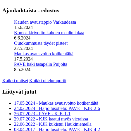
Ajankohtaista - edustus
Kauden avaustappio Varkaudessa
15.6.2024
Komea kirivoitto kahden maalin takaa
6.6.2024
Outokummusta täydet pisteet
22.5.2024
Maukas avausvoitto kotikentältä
17.5.2024
PAVE haki tasapelin Puijolta
8.5.2024
Kaikki uutiset
Kaikki otteluraportit
Liittyvät jutut
17.05.2024 - Maukas avausvoitto kotikentältä
24.02.2024 - Harjoitusottelu: PAVE - KJK 2-6
26.07.2023 - PAVE - KJK 1-1
29.07.2022 - KJK kaatui myös vieraissa
22.06.2022 - KJK kukistui Haukiniemellä
08.04.2017 - Harjoitusottelu: PAVE - KJK 4-2