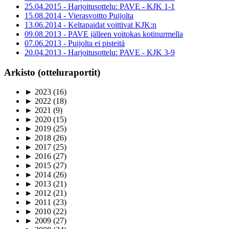
25.04.2015 - Harjoitusottelu: PAVE - KJK 1-1
15.08.2014 - Vierasvoitto Puijolta
13.06.2014 - Keltapaidat voittivat KJK:n
09.08.2013 - PAVE jälleen voitokas kotinurmella
07.06.2013 - Puijolta ei pisteitä
20.04.2013 - Harjoitusottelu: PAVE - KJK 3-9
Arkisto (otteluraportit)
►
2023
(16)
►
2022
(18)
►
2021
(9)
►
2020
(15)
►
2019
(25)
►
2018
(26)
►
2017
(25)
►
2016
(27)
►
2015
(27)
►
2014
(26)
►
2013
(21)
►
2012
(21)
►
2011
(23)
►
2010
(22)
►
2009
(27)