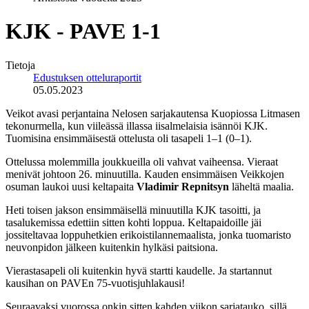
KJK - PAVE 1-1
Tietoja
Edustuksen otteluraportit
05.05.2023
Veikot avasi perjantaina Nelosen sarjakautensa Kuopiossa Litmasen
tekonurmella, kun viileässä illassa iisalmelaisia isännöi KJK.
Tuomisina ensimmäisestä ottelusta oli tasapeli 1–1 (0–1).
Ottelussa molemmilla joukkueilla oli vahvat vaiheensa. Vieraat
menivät johtoon 26. minuutilla. Kauden ensimmäisen Veikkojen
osuman laukoi uusi keltapaita
Vladimir Repnitsyn
läheltä maalia.
Heti toisen jakson ensimmäisellä minuutilla KJK tasoitti, ja
tasalukemissa edettiin sitten kohti loppua. Keltapaidoille jäi
jossiteltavaa loppuhetkien erikoistilannemaalista, jonka tuomaristo
neuvonpidon jälkeen kuitenkin hylkäsi paitsiona.
Vierastasapeli oli kuitenkin hyvä startti kaudelle. Ja startannut
kausihan on PAVEn 75-vuotisjuhlakausi!
Seuraavaksi vuorossa onkin sitten kahden viikon sarjatauko, sillä