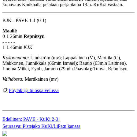
kotiavaus Kankaalla pelataan perjantaina 19.5. KuKia vastaan.
KJK - PAVE 1-1 (0-1)
Maalit:
0-1 26min
Repnitsyn
- - - - -
1-1 46min
KJK
Kokoonpano:
Lindström (mv); Lappalainen (V), Marttila (C),
Makkonen, Junnikkala (66min Ismael); Rautio (63min Laitinen),
Luoma Miika, Eyob, Jammo (79min Paavola); Tuuva, Repnitsyn
Vaihdossa:
Martikainen (mv)
📋
Pöytäkirja tulospalvelussa
Edellinen: PAVE - KuKi 2-0
|
Seuraava: Pistejako KuKi/LiPa:n kanssa