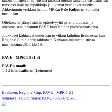
tauolla oli siten 1–3. Toisella jaksolla ottelun ratkettua vastustaja sai
runsaasti lisää maalipaikkoja ja lukemat venähtivät suuriksi.
Ahkerimmin verkkoa heilutti MPR:n
Pele Koljonen
kolmella
maalillaan.
Ottelussa ei jäänyt mitään epäselvyyttä paremmuudesta, ja
alivoimaisena pelannut PAVE kävi lähinnä puolustustaistelua.
Joukkueet kohtaavat uudestaan jo viikon kuluttua Iisalmessa, kun
Regions' Cupin ottelu tahkotaan Kankaan liikuntapuistossa
maanantaina 28.4. klo 19.
PAVE - MPR 1-8 (1-3)
PAVEn maali:
1-1 21min
Laitinen
(Leinonen)
Edellinen: Regions´ Cup: PAVE - MPR 1-5
|
Seuraava: Talvipiirisarja: PAVE - PK-37/2 5-1