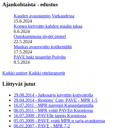
Ajankohtaista - edustus
Kauden avaustappio Varkaudessa
15.6.2024
Komea kirivoitto kahden maalin takaa
6.6.2024
Outokummusta täydet pisteet
22.5.2024
Maukas avausvoitto kotikentältä
17.5.2024
PAVE haki tasapelin Puijolta
8.5.2024
Kaikki uutiset
Kaikki otteluraportit
Liittyvät jutut
29.08.2014 - Jatkosarja käyntiin kotivoitolla
29.04.2014 - Regions´ Cup: PAVE - MPR 1-5
16.07.2011 - MPR parempi Kangaslammilla
06.05.2011 - MPR voitti PAVEn Kuopiossa
16.07.2009 - PAVElle tappio Kuopiossa
05.05.2009 - PAVE voitti MPR:n sarja-avauksessa
06.01.2007 - PAVE - MPR 7-2