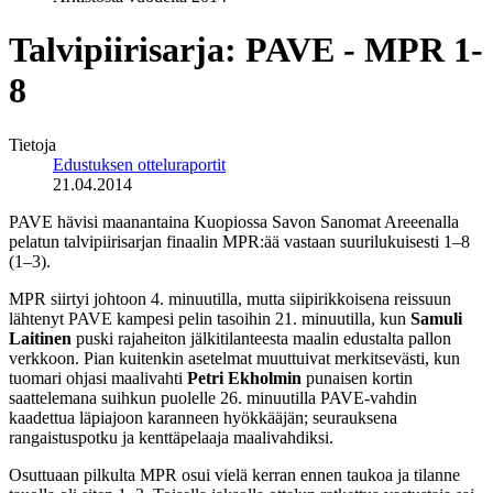
Talvipiirisarja: PAVE - MPR 1-
8
Tietoja
Edustuksen otteluraportit
21.04.2014
PAVE hävisi maanantaina Kuopiossa Savon Sanomat Areeenalla
pelatun talvipiirisarjan finaalin MPR:ää vastaan suurilukuisesti 1–8
(1–3).
MPR siirtyi johtoon 4. minuutilla, mutta siipirikkoisena reissuun
lähtenyt PAVE kampesi pelin tasoihin 21. minuutilla, kun
Samuli
Laitinen
puski rajaheiton jälkitilanteesta maalin edustalta pallon
verkkoon. Pian kuitenkin asetelmat muuttuivat merkitsevästi, kun
tuomari ohjasi maalivahti
Petri Ekholmin
punaisen kortin
saattelemana suihkun puolelle 26. minuutilla PAVE-vahdin
kaadettua läpiajoon karanneen hyökkääjän; seurauksena
rangaistuspotku ja kenttäpelaaja maalivahdiksi.
Osuttuaan pilkulta MPR osui vielä kerran ennen taukoa ja tilanne