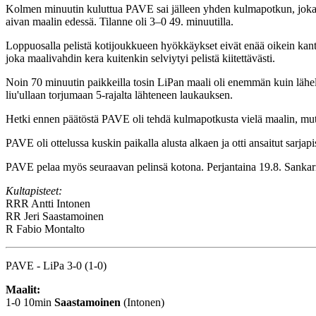
Kolmen minuutin kuluttua PAVE sai jälleen yhden kulmapotkun, joka v
aivan maalin edessä. Tilanne oli 3–0 49. minuutilla.
Loppuosalla pelistä kotijoukkueen hyökkäykset eivät enää oikein kantan
joka maalivahdin kera kuitenkin selviytyi pelistä kiitettävästi.
Noin 70 minuutin paikkeilla tosin LiPan maali oli enemmän kuin lähell
liu'ullaan torjumaan 5-rajalta lähteneen laukauksen.
Hetki ennen päätöstä PAVE oli tehdä kulmapotkusta vielä maalin, mu
PAVE oli ottelussa kuskin paikalla alusta alkaen ja otti ansaitut sarjapi
PAVE pelaa myös seuraavan pelinsä kotona. Perjantaina 19.8. Sankarin
Kultapisteet:
RRR
Antti Intonen
RR
Jeri Saastamoinen
R
Fabio Montalto
PAVE - LiPa 3-0 (1-0)
Maalit:
1-0 10min
Saastamoinen
(Intonen)
- - - - -