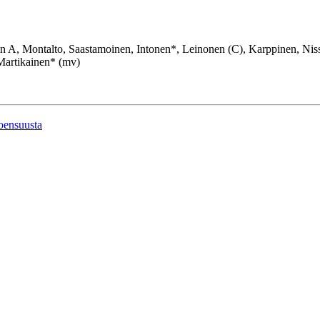
 A, Montalto, Saastamoinen, Intonen*, Leinonen (C), Karppinen, Nis
Martikainen* (mv)
oensuusta