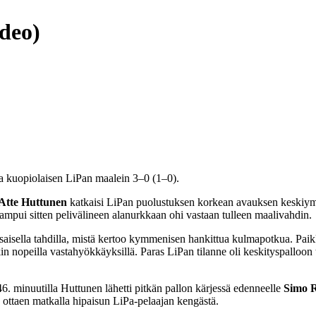
ideo)
la kuopiolaisen LiPan maalein 3–0 (1–0).
Atte Huttunen
katkaisi LiPan puolustuksen korkean avauksen keskiy
 ampui sitten pelivälineen alanurkkaan ohi vastaan tulleen maalivahdin.
aisella tahdilla, mistä kertoo kymmenisen hankittua kulmapotkua. Paik
enkin nopeilla vastahyökkäyksillä. Paras LiPan tilanne oli keskityspalloon
6. minuutilla Huttunen lähetti pitkän pallon kärjessä edenneelle
Simo R
ottaen matkalla hipaisun LiPa-pelaajan kengästä.