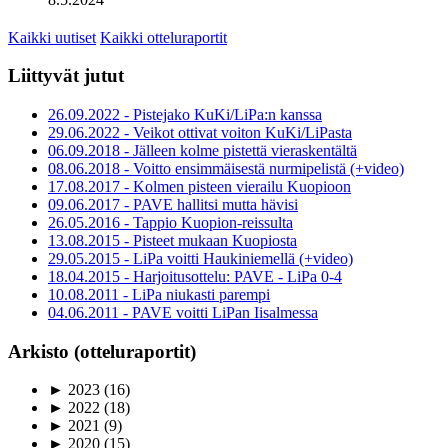
Kaikki uutiset
Kaikki otteluraportit
Liittyvät jutut
26.09.2022 - Pistejako KuKi/LiPa:n kanssa
29.06.2022 - Veikot ottivat voiton KuKi/LiPasta
06.09.2018 - Jälleen kolme pistettä vieraskentältä
08.06.2018 - Voitto ensimmäisestä nurmipelistä (+video)
17.08.2017 - Kolmen pisteen vierailu Kuopioon
09.06.2017 - PAVE hallitsi mutta hävisi
26.05.2016 - Tappio Kuopion-reissulta
13.08.2015 - Pisteet mukaan Kuopiosta
29.05.2015 - LiPa voitti Haukiniemellä (+video)
18.04.2015 - Harjoitusottelu: PAVE - LiPa 0-4
10.08.2011 - LiPa niukasti parempi
04.06.2011 - PAVE voitti LiPan Iisalmessa
Arkisto (otteluraportit)
►
2023
(16)
►
2022
(18)
►
2021
(9)
►
2020
(15)