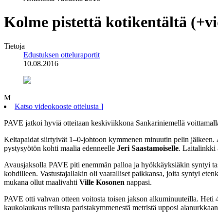
Kolme pistettä kotikentältä (+v
Tietoja
Edustuksen otteluraportit
10.08.2016
M
Katso videokooste ottelusta
]
PAVE jatkoi hyviä otteitaan keskiviikkona Sankariniemellä voittamal
Keltapaidat siirtyivät 1–0-johtoon kymmenen minuutin pelin jälkeen.
pystysyötön kohti maalia edenneelle
Jeri Saastamoiselle
. Laitalinkki
Avausjaksolla PAVE piti enemmän palloa ja hyökkäyksiäkin syntyi tas
kohdilleen. Vastustajallakin oli vaaralliset paikkansa, joita syntyi et
mukana ollut maalivahti
Ville Kosonen
nappasi.
PAVE otti vahvan otteen voitosta toisen jakson alkuminuuteilla. Heti 4
kaukolaukaus reilusta paristakymmenestä metristä upposi alanurkkaan 