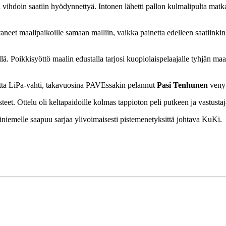
ihdoin saatiin hyödynnettyä. Intonen lähetti pallon kulmalipulta matk
eet maalipaikoille samaan malliin, vaikka painetta edelleen saatiinkin l
ä. Poikkisyöttö maalin edustalla tarjosi kuopiolaispelaajalle tyhjän ma
tta LiPa-vahti, takavuosina PAVEssakin pelannut
Pasi Tenhunen
venyt
steet. Ottelu oli keltapaidoille kolmas tappioton peli putkeen ja vastustaja
iemelle saapuu sarjaa ylivoimaisesti pistemenetyksittä johtava KuKi.