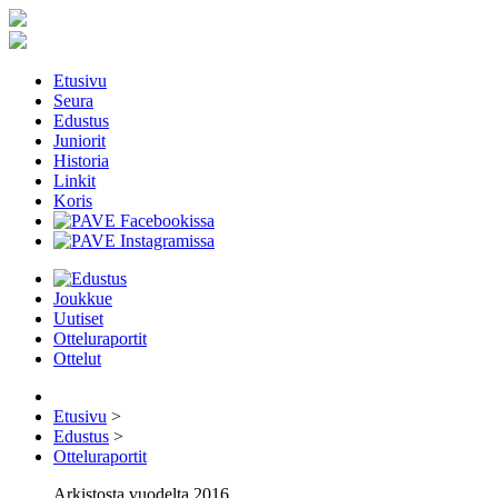
Etusivu
Seura
Edustus
Juniorit
Historia
Linkit
Koris
Joukkue
Uutiset
Otteluraportit
Ottelut
Etusivu
>
Edustus
>
Otteluraportit
Arkistosta vuodelta 2016