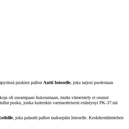
mpyrässä puskien pallon
Antti Intoselle
, joka tarjosi puolestaan
koja oli useampaan lisäosumaan, mutta viimeistely ei osunut
 tullut pusku, jonka kuitenkin varmaotteisesti esiintynyt PK-37:stä
othille
, joka palautti pallon taaksepäin Intoselle. Keskikenttämiehen