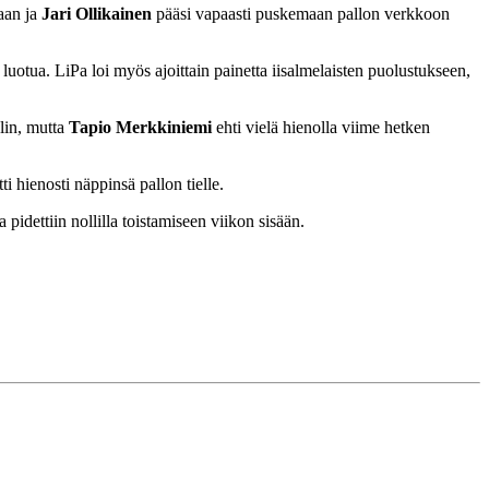
aan ja
Jari Ollikainen
pääsi vapaasti puskemaan pallon verkkoon
uotua. LiPa loi myös ajoittain painetta iisalmelaisten puolustukseen,
alin, mutta
Tapio Merkkiniemi
ehti vielä hienolla viime hetken
ti hienosti näppinsä pallon tielle.
 pidettiin nollilla toistamiseen viikon sisään.