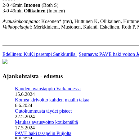
2-0 46min
Intonen
(Roth S)
3-0 49min
Ollikainen
(Intonen)
Avauskokoonpano:
Kosonen* (mv), Huttunen K, Ollikainen, Huttunen
Vaihtopelaajat:
Merkkiniemi, Mustonen, Kalanti, Eskelinen, Roth P, 
Edellinen: KuKi parempi Sankkurilla
|
Seuraava: PAVE haki voiton J
Ajankohtaista - edustus
Kauden avaustappio Varkaudessa
15.6.2024
Komea kirivoitto kahden maalin takaa
6.6.2024
Outokummusta täydet pisteet
22.5.2024
Maukas avausvoitto kotikentältä
17.5.2024
PAVE haki tasapelin Puijolta
8.5.2024