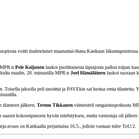
sta voitti iisalmelaiset maanantai-iltana Kankaan liikuntapuistossa ma
la MPR:n
Pele Koljonen
laukoi puolittaisesta läpiajosta pallon tolpan k
lkulta maalin. 28. minuutilla MPR:n
Joel Hämäläinen
laukoi suoraan k
. Toisella jaksolla peli tasoittui ja PAVEkin sai luotua omia tilanteita
inuutilla.
n tilanteen jälkeen.
Teemu Tikkanen
viimeisteli rangaistuspotkusta M
kin saanut kokoonpanoon hyvän miehityksen, mutta vastustaja oli jälleen
ja-avaus on Kankaalla perjantaina 16.5., jolloin vastaan tulee ToU/2.