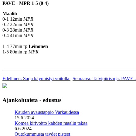
PAVE - MPR 1-5 (0-4)
Maalit:
0-1 12min
MPR
0-2 22min
MPR
0-3 28min
MPR
0-4 41min
MPR
1-4 77min rp
Leinonen
1-5 80min rp
MPR
Edellinen: Sarja käynnistyi voitolla
|
Seuraava: Talvipiirisarja: PAVE
Ajankohtaista - edustus
Kauden avaustappio Varkaudessa
15.6.2024
Komea kirivoitto kahden maalin takaa
6.6.2024
Outokummusta täydet pisteet