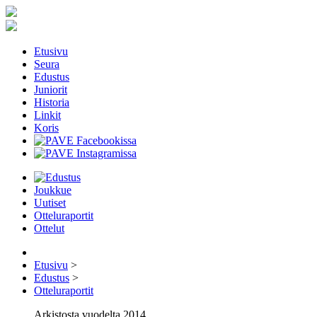
Etusivu
Seura
Edustus
Juniorit
Historia
Linkit
Koris
Joukkue
Uutiset
Otteluraportit
Ottelut
Etusivu
>
Edustus
>
Otteluraportit
Arkistosta vuodelta 2014