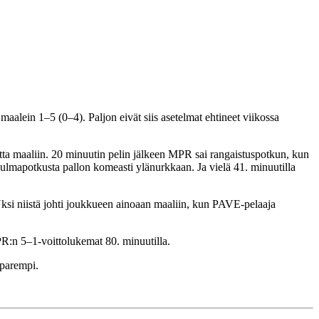
alein 1–5 (0–4). Paljon eivät siis asetelmat ehtineet viikossa
autta maaliin. 20 minuutin pelin jälkeen MPR sai rangaistuspotkun, kun
ulmapotkusta pallon komeasti ylänurkkaan. Ja vielä 41. minuutilla
. Yksi niistä johti joukkueen ainoaan maaliin, kun PAVE-pelaaja
PR:n 5–1-voittolukemat 80. minuutilla.
 parempi.