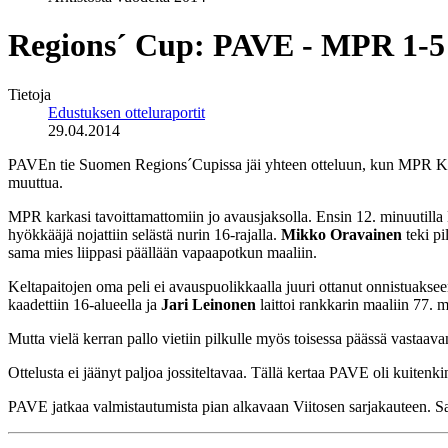
Regions´ Cup: PAVE - MPR 1-5
Tietoja
Edustuksen otteluraportit
29.04.2014
PAVEn tie Suomen Regions´Cupissa jäi yhteen otteluun, kun MPR Kuopio
muuttua.
MPR karkasi tavoittamattomiin jo avausjaksolla. Ensin 12. minuutil
hyökkääjä nojattiin selästä nurin 16-rajalla.
Mikko Oravainen
teki pi
sama mies liippasi päällään vapaapotkun maaliin.
Keltapaitojen oma peli ei avauspuolikkaalla juuri ottanut onnistuakseen
kaadettiin 16-alueella ja
Jari Leinonen
laittoi rankkarin maaliin 77. m
Mutta vielä kerran pallo vietiin pilkulle myös toisessa päässä vastaava
Ottelusta ei jäänyt paljoa jossiteltavaa. Tällä kertaa PAVE oli kuiten
PAVE jatkaa valmistautumista pian alkavaan Viitosen sarjakauteen. Sar