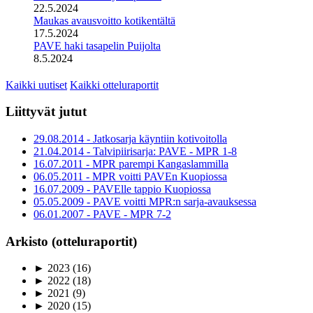
22.5.2024
Maukas avausvoitto kotikentältä
17.5.2024
PAVE haki tasapelin Puijolta
8.5.2024
Kaikki uutiset
Kaikki otteluraportit
Liittyvät jutut
29.08.2014 - Jatkosarja käyntiin kotivoitolla
21.04.2014 - Talvipiirisarja: PAVE - MPR 1-8
16.07.2011 - MPR parempi Kangaslammilla
06.05.2011 - MPR voitti PAVEn Kuopiossa
16.07.2009 - PAVElle tappio Kuopiossa
05.05.2009 - PAVE voitti MPR:n sarja-avauksessa
06.01.2007 - PAVE - MPR 7-2
Arkisto (otteluraportit)
►
2023
(16)
►
2022
(18)
►
2021
(9)
►
2020
(15)