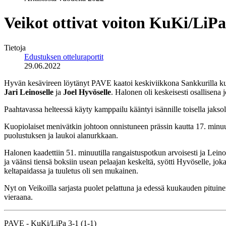
Veikot ottivat voiton KuKi/LiPa
Tietoja
Edustuksen otteluraportit
29.06.2022
Hyvän kesävireen löytänyt PAVE kaatoi keskiviikkona Sankkurilla k
Jari Leinoselle
ja
Joel Hyvöselle
. Halonen oli keskeisesti osallisena
Paahtavassa helteessä käyty kamppailu kääntyi isännille toisella jaksoll
Kuopiolaiset menivätkin johtoon onnistuneen prässin kautta 17. minuutil
puolustuksen ja laukoi alanurkkaan.
Halonen kaadettiin 51. minuutilla rangaistuspotkun arvoisesti ja Leinone
ja väänsi tiensä boksiin usean pelaajan keskeltä, syötti Hyvöselle, jo
keltapaidassa ja tuuletus oli sen mukainen.
Nyt on Veikoilla sarjasta puolet pelattuna ja edessä kuukauden pituin
vieraana.
PAVE - KuKi/LiPa 3-1 (1-1)