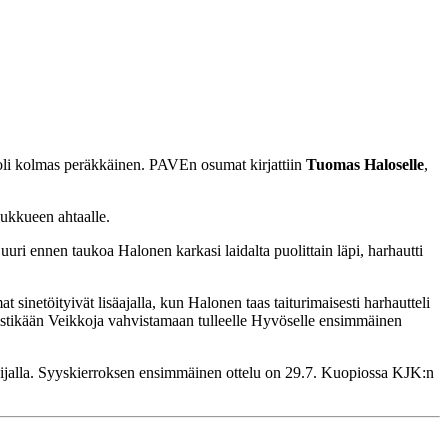
li kolmas peräkkäinen. PAVEn osumat kirjattiin
Tuomas Haloselle
,
joukkueen ahtaalle.
uuri ennen taukoa Halonen karkasi laidalta puolittain läpi, harhautti
 sinetöityivät lisäajalla, kun Halonen taas taiturimaisesti harhautteli
i vastikään Veikkoja vahvistamaan tulleelle Hyvöselle ensimmäinen
. sijalla. Syyskierroksen ensimmäinen ottelu on 29.7. Kuopiossa KJK:n