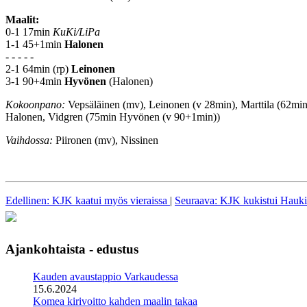
Maalit:
0-1 17min
KuKi/LiPa
1-1 45+1min
Halonen
- - - - -
2-1 64min (rp)
Leinonen
3-1 90+4min
Hyvönen
(Halonen)
Kokoonpano:
Vepsäläinen (mv), Leinonen (v 28min), Marttila (62m
Halonen, Vidgren (75min Hyvönen (v 90+1min))
Vaihdossa:
Piironen (mv), Nissinen
Edellinen: KJK kaatui myös vieraissa
|
Seuraava: KJK kukistui Hauki
Ajankohtaista - edustus
Kauden avaustappio Varkaudessa
15.6.2024
Komea kirivoitto kahden maalin takaa