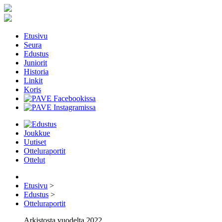
Etusivu
Seura
Edustus
Juniorit
Historia
Linkit
Koris
Joukkue
Uutiset
Otteluraportit
Ottelut
Etusivu
>
Edustus
>
Otteluraportit
Arkistosta vuodelta 2022