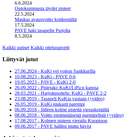
6.6.2024
Outokummusta täydet pisteet
22.5.2024
Maukas avausvoitto kotikentältä
17.5.2024
PAVE haki tasapelin Puijolta
8.5.2024
Kaikki uutiset
Kaikki otteluraportit
Liittyvät jutut
27.06.2024 - KuKi vei voiton Sankkurilla
10.08.2023 - KuKi - PAVE 0-6
19.05.2023 - PAVE - KuKi 2-0
26.09.2022 - Pistejako KuKi/LiPa:n kanssa
28.03.2021 - Harjoitusottelu: KuKi - PAVE 2-2
23.08.2019 - Tasapeli KuKia vastaan (+video)
26.05.2019 - KuKi niukasti parempi
06.09.2018 - Jälleen kolme pistettä vieraskentältä
08.06.2018 - Voitto ensimmäisestä nurmipelistä (+video)
17.08.2017 - Kolmen pisteen vierailu Kuopioon
09.06.2017 - PAVE hallitsi mutta hävisi