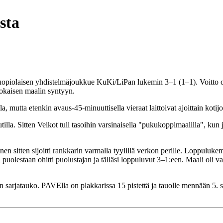
sta
uopiolaisen yhdistelmäjoukkue KuKi/LiPan lukemin 3–1 (1–1). Voitto o
 jokaisen maalin syntyyn.
a, mutta etenkin avaus-45-minuuttisella vieraat laittoivat ajoittain koti
la. Sitten Veikot tuli tasoihin varsinaisella "pukukoppimaalilla", kun j
n sitten sijoitti rankkarin varmalla tyylillä verkon perille. Loppulukemat
ka puolestaan ohitti puolustajan ja tälläsi loppuluvut 3–1:een. Maali ol
en sarjatauko. PAVElla on plakkarissa 15 pistettä ja tauolle mennään 5