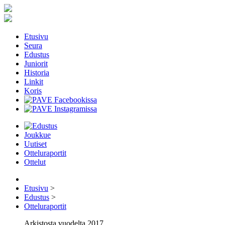
Etusivu
Seura
Edustus
Juniorit
Historia
Linkit
Koris
Joukkue
Uutiset
Otteluraportit
Ottelut
Etusivu
>
Edustus
>
Otteluraportit
Arkistosta vuodelta 2017