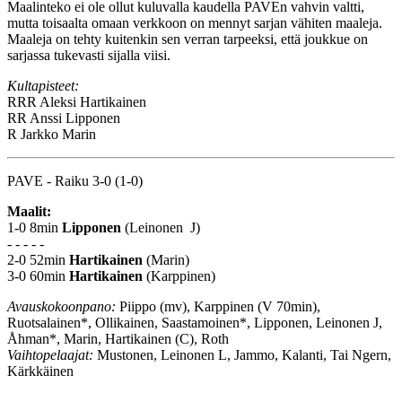
Maalinteko ei ole ollut kuluvalla kaudella PAVEn vahvin valtti,
mutta toisaalta omaan verkkoon on mennyt sarjan vähiten maaleja.
Maaleja on tehty kuitenkin sen verran tarpeeksi, että joukkue on
sarjassa tukevasti sijalla viisi.
Kultapisteet:
RRR
Aleksi Hartikainen
RR
Anssi Lipponen
R
Jarkko Marin
PAVE - Raiku 3-0 (1-0)
Maalit:
1-0 8min
Lipponen
(Leinonen J)
- - - - -
2-0 52min
Hartikainen
(Marin)
3-0 60min
Hartikainen
(Karppinen)
Avauskokoonpano:
Piippo (mv), Karppinen (V 70min),
Ruotsalainen*, Ollikainen, Saastamoinen*, Lipponen, Leinonen J,
Åhman*, Marin, Hartikainen (C), Roth
Vaihtopelaajat:
Mustonen, Leinonen L, Jammo, Kalanti, Tai Ngern,
Kärkkäinen