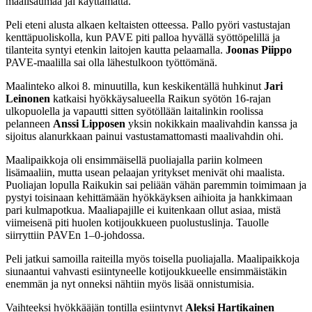
maalisaumaa jäi käyttämättä.
Peli eteni alusta alkaen keltaisten otteessa. Pallo pyöri vastustajan
kenttäpuoliskolla, kun PAVE piti palloa hyvällä syöttöpelillä ja
tilanteita syntyi etenkin laitojen kautta pelaamalla.
Joonas Piippo
PAVE-maalilla sai olla lähestulkoon työttömänä.
Maalinteko alkoi 8. minuutilla, kun keskikentällä huhkinut
Jari
Leinonen
katkaisi hyökkäysalueella Raikun syötön 16-rajan
ulkopuolella ja vapautti sitten syötöllään laitalinkin roolissa
pelanneen
Anssi Lipposen
yksin nokikkain maalivahdin kanssa ja
sijoitus alanurkkaan painui vastustamattomasti maalivahdin ohi.
Maalipaikkoja oli ensimmäisellä puoliajalla pariin kolmeen
lisämaaliin, mutta usean pelaajan yritykset menivät ohi maalista.
Puoliajan lopulla Raikukin sai peliään vähän paremmin toimimaan ja
pystyi toisinaan kehittämään hyökkäyksen aihioita ja hankkimaan
pari kulmapotkua. Maaliapajille ei kuitenkaan ollut asiaa, mistä
viimeisenä piti huolen kotijoukkueen puolustuslinja. Tauolle
siirryttiin PAVEn 1–0-johdossa.
Peli jatkui samoilla raiteilla myös toisella puoliajalla. Maalipaikkoja
siunaantui vahvasti esiintyneelle kotijoukkueelle ensimmäistäkin
enemmän ja nyt onneksi nähtiin myös lisää onnistumisia.
Vaihteeksi hyökkääjän tontilla esiintynyt
Aleksi Hartikainen