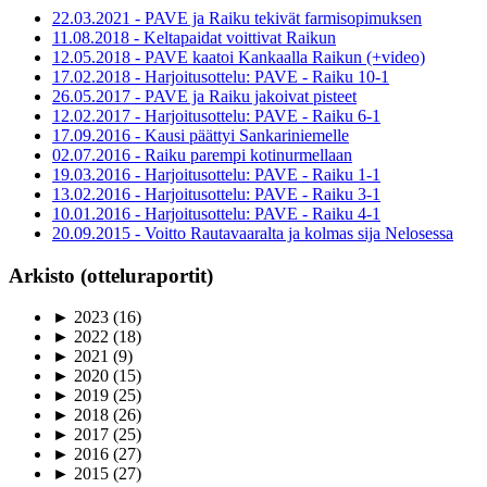
22.03.2021 - PAVE ja Raiku tekivät farmisopimuksen
11.08.2018 - Keltapaidat voittivat Raikun
12.05.2018 - PAVE kaatoi Kankaalla Raikun (+video)
17.02.2018 - Harjoitusottelu: PAVE - Raiku 10-1
26.05.2017 - PAVE ja Raiku jakoivat pisteet
12.02.2017 - Harjoitusottelu: PAVE - Raiku 6-1
17.09.2016 - Kausi päättyi Sankariniemelle
02.07.2016 - Raiku parempi kotinurmellaan
19.03.2016 - Harjoitusottelu: PAVE - Raiku 1-1
13.02.2016 - Harjoitusottelu: PAVE - Raiku 3-1
10.01.2016 - Harjoitusottelu: PAVE - Raiku 4-1
20.09.2015 - Voitto Rautavaaralta ja kolmas sija Nelosessa
Arkisto (otteluraportit)
►
2023
(16)
►
2022
(18)
►
2021
(9)
►
2020
(15)
►
2019
(25)
►
2018
(26)
►
2017
(25)
►
2016
(27)
►
2015
(27)