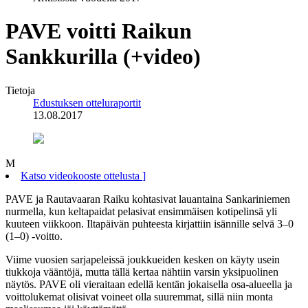
PAVE voitti Raikun
Sankkurilla (+video)
Tietoja
Edustuksen otteluraportit
13.08.2017
M
Katso videokooste ottelusta
]
PAVE ja Rautavaaran Raiku kohtasivat lauantaina Sankariniemen
nurmella, kun keltapaidat pelasivat ensimmäisen kotipelinsä yli
kuuteen viikkoon. Iltapäivän puhteesta kirjattiin isännille selvä 3–0
(1–0) -voitto.
Viime vuosien sarjapeleissä joukkueiden kesken on käyty usein
tiukkoja vääntöjä, mutta tällä kertaa nähtiin varsin yksipuolinen
näytös. PAVE oli vieraitaan edellä kentän jokaisella osa-alueella ja
voittolukemat olisivat voineet olla suuremmat, sillä niin monta