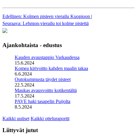
Edellinen: Kolmen pisteen vierailu Kuopioon
|
Seuraava: Lehmon-vierailu toi kolme pistettä
Ajankohtaista - edustus
Kauden avaustappio Varkaudessa
15.6.2024
Komea kirivoitto kahden maalin takaa
6.6.2024
Outokummusta täydet pisteet
22.5.2024
Maukas avausvoitto kotikentältä
17.5.2024
PAVE haki tasapelin Puijolta
8.5.2024
Kaikki uutiset
Kaikki otteluraportit
Liittyvät jutut