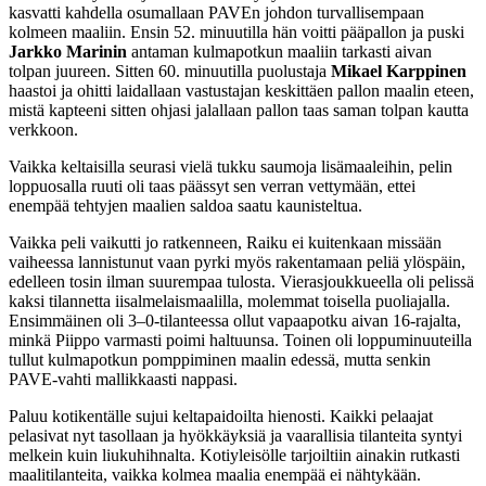
kasvatti kahdella osumallaan PAVEn johdon turvallisempaan
kolmeen maaliin. Ensin 52. minuutilla hän voitti pääpallon ja puski
Jarkko Marinin
antaman kulmapotkun maaliin tarkasti aivan
tolpan juureen. Sitten 60. minuutilla puolustaja
Mikael Karppinen
haastoi ja ohitti laidallaan vastustajan keskittäen pallon maalin eteen,
mistä kapteeni sitten ohjasi jalallaan pallon taas saman tolpan kautta
verkkoon.
Vaikka keltaisilla seurasi vielä tukku saumoja lisämaaleihin, pelin
loppuosalla ruuti oli taas päässyt sen verran vettymään, ettei
enempää tehtyjen maalien saldoa saatu kaunisteltua.
Vaikka peli vaikutti jo ratkenneen, Raiku ei kuitenkaan missään
vaiheessa lannistunut vaan pyrki myös rakentamaan peliä ylöspäin,
edelleen tosin ilman suurempaa tulosta. Vierasjoukkueella oli pelissä
kaksi tilannetta iisalmelaismaalilla, molemmat toisella puoliajalla.
Ensimmäinen oli 3–0-tilanteessa ollut vapaapotku aivan 16-rajalta,
minkä Piippo varmasti poimi haltuunsa. Toinen oli loppuminuuteilla
tullut kulmapotkun pomppiminen maalin edessä, mutta senkin
PAVE-vahti mallikkaasti nappasi.
Paluu kotikentälle sujui keltapaidoilta hienosti. Kaikki pelaajat
pelasivat nyt tasollaan ja hyökkäyksiä ja vaarallisia tilanteita syntyi
melkein kuin liukuhihnalta. Kotiyleisölle tarjoiltiin ainakin rutkasti
maalitilanteita, vaikka kolmea maalia enempää ei nähtykään.