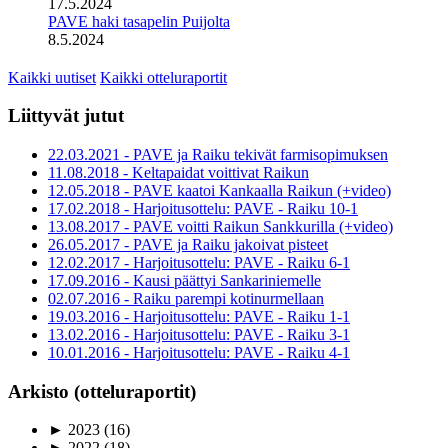
17.5.2024
PAVE haki tasapelin Puijolta
8.5.2024
Kaikki uutiset
Kaikki otteluraportit
Liittyvät jutut
22.03.2021 - PAVE ja Raiku tekivät farmisopimuksen
11.08.2018 - Keltapaidat voittivat Raikun
12.05.2018 - PAVE kaatoi Kankaalla Raikun (+video)
17.02.2018 - Harjoitusottelu: PAVE - Raiku 10-1
13.08.2017 - PAVE voitti Raikun Sankkurilla (+video)
26.05.2017 - PAVE ja Raiku jakoivat pisteet
12.02.2017 - Harjoitusottelu: PAVE - Raiku 6-1
17.09.2016 - Kausi päättyi Sankariniemelle
02.07.2016 - Raiku parempi kotinurmellaan
19.03.2016 - Harjoitusottelu: PAVE - Raiku 1-1
13.02.2016 - Harjoitusottelu: PAVE - Raiku 3-1
10.01.2016 - Harjoitusottelu: PAVE - Raiku 4-1
Arkisto (otteluraportit)
►
2023
(16)
►
2022
(18)