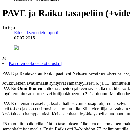
PAVE ja Raiku tasapeliin (+vid
Tietoja
Edustuksen otteluraportit
07.07.2015
M
Katso videokooste ottelusta
]
PAVE ja Rautavaaran Raiku päättivät Nelosen kevätkierroksensa tasapeli
Joukkueiden avausmaalit syntyivät samantyylisesti 6. ja 13. minuutei
PAVEn
Onni Ikonen
laittoi rajaheiton jälkeen sivustalta maalille 
myöhemmin sama mies vei kotijoukkueen jo 2–1-johtoon. Maalinedushäss
PAVE oli ensimmäisellä jaksolla hallitsevampi osapuoli, mutta selviä 
heti toisen jakson ensimmäisellä minuutilla. Siitä vierailija sai vahva
keskialueen kamppailuksi. Keltaistenkaan hyökkäyspeli ei tuottanut tu
75 minuutin paikkeilla nähtiin tasoituksen jälkeinen ensimmäinen maini
samankaltaiset maalit. Ensin Raiku otti 3–2-johdon 77. peliminuutilla