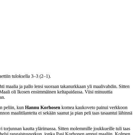
ettiin tuloksella 3–3 (2–1).
i maalia ja pallo lensi suoraan takanurkkaan yli maalivahdin. Sitten
 Maali oli Ikosen ensimmäinen keltapaidassa. Viisi minuuttia
an.
an peliin, kun
Hannu Korhosen
komea kaukoveto painui verkkoon
non maalitilanteita ei sekään saanut ja pian peli taas tasaantui lähinnä
 torjunnan kautta ylärimassa. Sitten molemmille joukkueille tuli taas
i vihelsi rangaistuspotkun, jonka Pasi Korhonen ampui maaliin. Kolmen