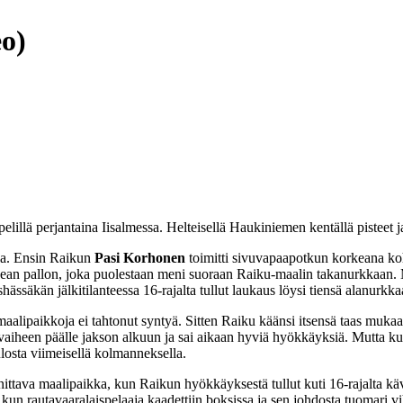
eo)
llä perjantaina Iisalmessa. Helteisellä Haukiniemen kentällä pisteet ja
lla. Ensin Raikun
Pasi Korhonen
toimitti sivuvapaapotkun korkeana koht
korkean pallon, joka puolestaan meni suoraan Raiku-maalin takanurkkaan.
äkän jälkitilanteessa 16-rajalta tullut laukaus löysi tiensä alanurkka
maalipaikkoja ei tahtonut syntyä. Sitten Raiku käänsi itsensä taas muka
n vaiheen päälle jakson alkuun ja sai aikaan hyviä hyökkäyksiä. Mutta kun
losta viimeisellä kolmanneksella.
ttava maalipaikka, kun Raikun hyökkäyksestä tullut kuti 16-rajalta kävi
, kun rautavaaralaispelaaja kaadettiin boksissa ja sen johdosta tuomar