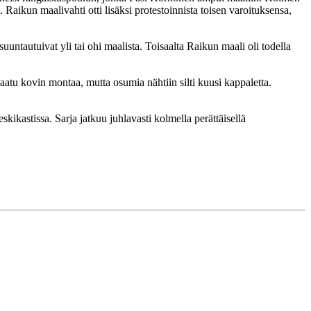
 Raikun maalivahti otti lisäksi protestoinnista toisen varoituksensa,
untautuivat yli tai ohi maalista. Toisaalta Raikun maali oli todella
aatu kovin montaa, mutta osumia nähtiin silti kuusi kappaletta.
kikastissa. Sarja jatkuu juhlavasti kolmella perättäisellä