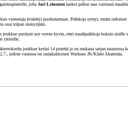
gaistuspisteelle, jolta
Jari Leinonen
laukoi pallon taas varmasti maaliin.
 vastustaja keskittyi puolustamaan. Paikkoja syntyi, mutta ratkaisut su
a osui tolpan sisäsyrjään.
n joukkue puolusti sen verran hyvin, ettei maalipaikkoja boksin sisälle s
 yleisölle.
errokselta joukkue keräsi 14 pistettä ja on mukana sarjan tasaisessa kes
22.7., jolloin vastassa on sarjakakkonen Warkaus JK/Klubi Akatemia.