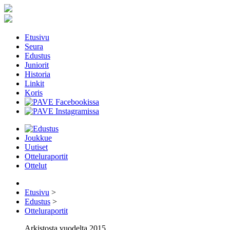
Etusivu
Seura
Edustus
Juniorit
Historia
Linkit
Koris
Joukkue
Uutiset
Otteluraportit
Ottelut
Etusivu
>
Edustus
>
Otteluraportit
Arkistosta vuodelta 2015