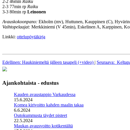
2-2 46min
Raiku
2-3 77min rp
Raiku
3-3 80min rp
Leinonen
Avauskokoonpano:
Ekholm (mv), Huttunen, Kauppinen (C), Hyvärinen
Vaihtopelaajat:
Merkkiniemi (V 45min), Eskelinen A, Karppinen, Ko
Linkki:
ottelupöytäkirja
Edellinen: Haukiniemeltä jälleen tasapeli (+video)
|
Seuraava: Keltapa
Ajankohtaista - edustus
Kauden avaustappio Varkaudessa
15.6.2024
Komea kirivoitto kahden maalin takaa
6.6.2024
Outokummusta täydet pisteet
22.5.2024
Maukas avausvoitto kotikentältä