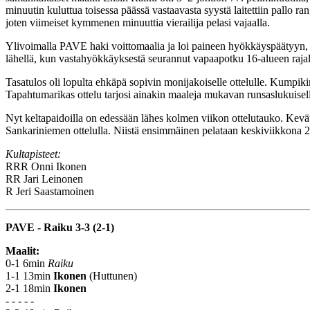
minuutin kuluttua toisessa päässä vastaavasta syystä laitettiin pallo ran
joten viimeiset kymmenen minuuttia vierailija pelasi vajaalla.
Ylivoimalla PAVE haki voittomaalia ja loi paineen hyökkäyspäätyyn, kun
lähellä, kun vastahyökkäyksestä seurannut vapaapotku 16-alueen rajalt
Tasatulos oli lopulta ehkäpä sopivin monijakoiselle ottelulle. Kumpiki
Tapahtumarikas ottelu tarjosi ainakin maaleja mukavan runsaslukuiselle
Nyt keltapaidoilla on edessään lähes kolmen viikon ottelutauko. Kevätki
Sankariniemen ottelulla. Niistä ensimmäinen pelataan keskiviikkona 
Kultapisteet:
RRR
Onni Ikonen
RR
Jari Leinonen
R
Jeri Saastamoinen
PAVE - Raiku 3-3 (2-1)
Maalit:
0-1 6min
Raiku
1-1 13min
Ikonen
(Huttunen)
2-1 18min
Ikonen
- - - - -