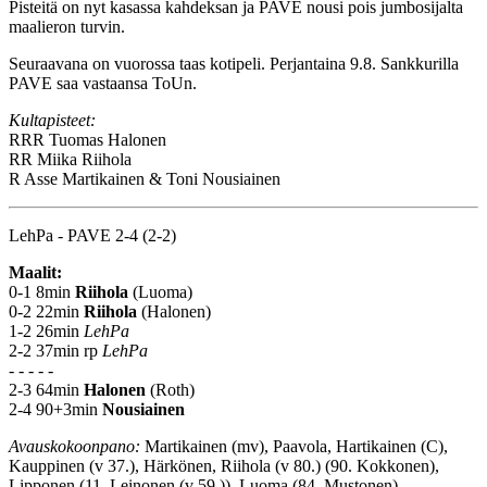
Pisteitä on nyt kasassa kahdeksan ja PAVE nousi pois jumbosijalta
maalieron turvin.
Seuraavana on vuorossa taas kotipeli. Perjantaina 9.8. Sankkurilla
PAVE saa vastaansa ToUn.
Kultapisteet:
RRR
Tuomas Halonen
RR
Miika Riihola
R
Asse Martikainen & Toni Nousiainen
LehPa - PAVE 2-4 (2-2)
Maalit:
0-1 8min
Riihola
(Luoma)
0-2 22min
Riihola
(Halonen)
1-2 26min
LehPa
2-2 37min rp
LehPa
- - - - -
2-3 64min
Halonen
(Roth)
2-4 90+3min
Nousiainen
Avauskokoonpano:
Martikainen (mv), Paavola, Hartikainen (C),
Kauppinen (v 37.), Härkönen, Riihola (v 80.) (90. Kokkonen),
Lipponen (11. Leinonen (v 59.)), Luoma (84. Mustonen),