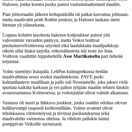
Halosen, jonka komea pusku painui vastustamattomasti maaliin.
Pian johtomaalin jälkeen keltapaidoilla oli paikat kasvattaa johtoaan,
mutta maalivahti peitti Rothin puskun, ja Halosen laukaus meni
hieman yli ylänurkasta.
Loppua kohden tasoitusta hakenut kotijoukkue painoi yhä
vahvemmin vieraiden päätyyn, mutta Veikot hoitivat
puolustusvelvoitteensa nöyrästi eikä laadukkaita maalipaikkoja
oikein ollut liiaksi tarjolla, erikoistilanteita tuli tosin iso liuta.
Voittoon vaadittiin loppuhetkillä
Asse Martikaiselta
pari tärkeää
torjuntaa.
Voitto sinetöityi lisäajalla. LehPan kulmapotkussa heidän
maalivahtinsa nousi avuksi maalintekoon. PAVE purki
kulmatilanteen maaliltaan ja pallo tuli Nousiaiselle, joka jaksoi vielä
spurtata kaikilta karkuun ja vei pallon tyhjään maaliin tehden hänkin
avausosumansa Kolmosessa, ja voitonjuhlat olivat valmiit alkamaan.
Vastassa oli nuori ja liikkuva joukkue, jonka osattiin odottaa olevan
hallitsevampi osapuoli kotikentällään. Voiton avaimet olivat
tehokkaassa viimeistelyssä ja tiiviissä puolustuksessa sekä
maalivahdin varmoissa otteissa. Ja vihdoin pallokin tuntui
pomppivan Veikoille suotuisasti.