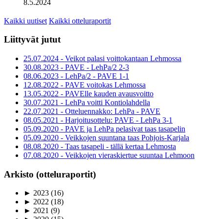
8.5.2024
Kaikki uutiset
Kaikki otteluraportit
Liittyvät jutut
25.07.2024 - Veikot palasi voittokantaan Lehmossa
30.08.2023 - PAVE - LehPa/2 2-3
08.06.2023 - LehPa/2 - PAVE 1-1
12.08.2022 - PAVE voitokas Lehmossa
13.05.2022 - PAVElle kauden avausvoitto
30.07.2021 - LehPa voitti Kontiolahdella
22.07.2021 - Otteluennakko: LehPa - PAVE
08.05.2021 - Harjoitusottelu: PAVE - LehPa 3-1
05.09.2020 - PAVE ja LehPa pelasivat taas tasapelin
05.09.2020 - Veikkojen suuntana taas Pohjois-Karjala
08.08.2020 - Taas tasapeli - tällä kertaa Lehmosta
07.08.2020 - Veikkojen vieraskiertue suuntaa Lehmoon
Arkisto (otteluraportit)
►
2023
(16)
►
2022
(18)
►
2021
(9)