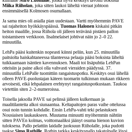
kulmalle
Miro Luomalle
, jonka hyvä keskitys tavoitti boksista
Miika Riiholan
, joka sitten laukoi läheltä vieraat johtoon
ensimmäisellä Kolmosen osumallaan.
Ja sama mies oli asialla pian uudestaan. Vartti myöhemmin PAVE
sai rajaheiton hyökkäyspäässä.
Tuomas Halonen
kiskaisi pitkän
heiton maalille, jossa Riihola oli jälleen terävänä pistäen pallon
toistamiseen verkkoon. Iisalmelaiset johtivat näin jo 2–0 22.
minuutilla.
LehPa pääsi kuitenkin nopeasti kiinni peliin, kun 25. minuutilla
paitsiolta haiskahtaneessa tilanteessa pelaaja pääsi boksista läheltä
tuikkaamaan isäntien kavennuksen. Maali toi lisäpuhtia LehPan
otteisiin ja paine alkoi olla vahvasti vieraiden päädyssä. 37.
minuutilla LehPalle tuomittiin rangaistuspotku. Keskitys osui lähellä
olleen PAVE-puolustajan käteen tuomarin tulkinnan mukaan rikkeen
arvoisesti, eikä lehpalainen erehtynyt rangaistuspotkustaan. Taukoa
vietettiin siten 2–2-numeroissa.
Toisella jaksolla PAVE sai pelinsä jälleen kulkemaan ja
maalitilanteita alkoi siunaantua. Keltapaitojen paras vaihe ottelussa
osui noin tunnin kohdalle. Ensin LehPa-vahti teki pelastuksen
Nousiaisen laukaukseen. Muutama minuutti myöhemmin nähtiin
sitten PAVEn kolmas, voittomaaliksi jäänyt osuma hienon kuvion
tuloksena. Pallo pelattiin laidalle juoksuun Riiholalle, joka pudotti
taakse
Simo Rothille
. Rothin tarkka keskityspallo takatolpalle löysi