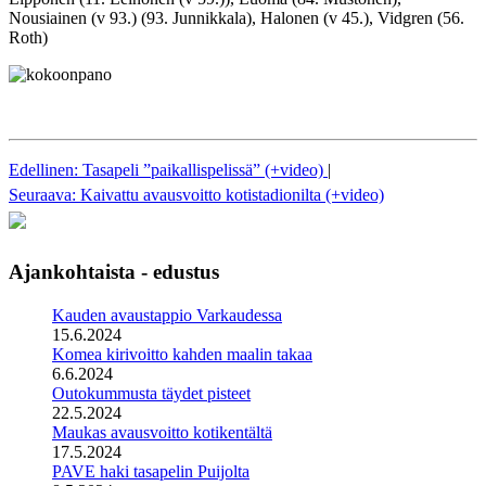
Nousiainen (v 93.) (93. Junnikkala), Halonen (v 45.), Vidgren (56.
Roth)
Edellinen: Tasapeli ”paikallispelissä” (+video)
|
Seuraava: Kaivattu avausvoitto kotistadionilta (+video)
Ajankohtaista - edustus
Kauden avaustappio Varkaudessa
15.6.2024
Komea kirivoitto kahden maalin takaa
6.6.2024
Outokummusta täydet pisteet
22.5.2024
Maukas avausvoitto kotikentältä
17.5.2024
PAVE haki tasapelin Puijolta