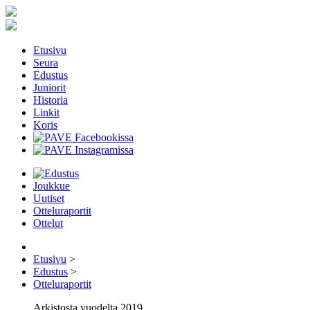
Etusivu
Seura
Edustus
Juniorit
Historia
Linkit
Koris
Joukkue
Uutiset
Otteluraportit
Ottelut
Etusivu
>
Edustus
>
Otteluraportit
Arkistosta vuodelta 2019