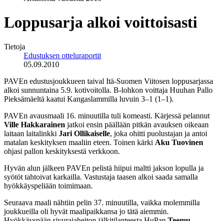
Loppusarja alkoi voittoisasti
Tietoja
Edustuksen otteluraportit
05.09.2010
PAVEn edustusjoukkueen taival Itä-Suomen Viitosen loppusarjassa
alkoi sunnuntaina 5.9. kotivoitolla. B-lohkon voittaja Huuhan Pallo
Pieksämäeltä kaatui Kangaslammilla luvuin 3–1 (1–1).
PAVEn avausmaali 16. minuutilla tuli komeasti. Kärjessä pelannut
Ville Hakkarainen
jatkoi ensin päällään pitkän avauksen oikeaan
laitaan laitalinkki
Jari Ollikaiselle
, joka ohitti puolustajan ja antoi
matalan keskityksen maaliin eteen. Toinen kärki
Aku Tuovinen
ohjasi pallon keskityksestä verkkoon.
Hyvän alun jälkeen PAVEn pelistä hiipui maltti jakson lopulla ja
syötöt tahtoivat karkailla. Vastustaja taasen alkoi saada samalla
hyökkäyspeliään toimimaan.
Seuraava maali nähtiin pelin 37. minuutilla, vaikka molemmilla
joukkueilla oli hyvät maalipaikkansa jo tätä aiemmin.
Hyökkäyspään sivurajaheiton jälkitilanteesta HuPan
Teemu