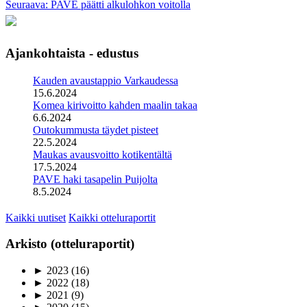
Seuraava: PAVE päätti alkulohkon voitolla
Ajankohtaista - edustus
Kauden avaustappio Varkaudessa
15.6.2024
Komea kirivoitto kahden maalin takaa
6.6.2024
Outokummusta täydet pisteet
22.5.2024
Maukas avausvoitto kotikentältä
17.5.2024
PAVE haki tasapelin Puijolta
8.5.2024
Kaikki uutiset
Kaikki otteluraportit
Arkisto (otteluraportit)
►
2023
(16)
►
2022
(18)
►
2021
(9)