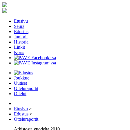
Etusivu
Seura
Edustus
Juniorit
Historia
Linkit
Koris
Joukkue
Uutiset
Otteluraportit
Ottelut
Etusivu
>
Edustus
>
Otteluraportit
Arkistosta vuodelta 2010