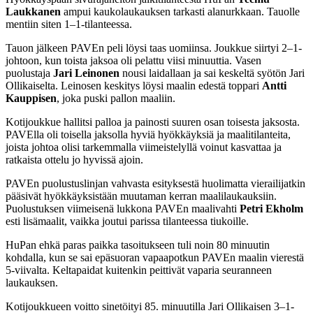
Laukkanen
ampui kaukolaukauksen tarkasti alanurkkaan. Tauolle
mentiin siten 1–1-tilanteessa.
Tauon jälkeen PAVEn peli löysi taas uomiinsa. Joukkue siirtyi 2–1-
johtoon, kun toista jaksoa oli pelattu viisi minuuttia. Vasen
puolustaja
Jari Leinonen
nousi laidallaan ja sai keskeltä syötön Jari
Ollikaiselta. Leinosen keskitys löysi maalin edestä toppari
Antti
Kauppisen
, joka puski pallon maaliin.
Kotijoukkue hallitsi palloa ja painosti suuren osan toisesta jaksosta.
PAVElla oli toisella jaksolla hyviä hyökkäyksiä ja maalitilanteita,
joista johtoa olisi tarkemmalla viimeistelyllä voinut kasvattaa ja
ratkaista ottelu jo hyvissä ajoin.
PAVEn puolustuslinjan vahvasta esityksestä huolimatta vierailijatkin
pääsivät hyökkäyksistään muutaman kerran maalilaukauksiin.
Puolustuksen viimeisenä lukkona PAVEn maalivahti
Petri Ekholm
esti lisämaalit, vaikka joutui parissa tilanteessa tiukoille.
HuPan ehkä paras paikka tasoitukseen tuli noin 80 minuutin
kohdalla, kun se sai epäsuoran vapaapotkun PAVEn maalin vierestä
5-viivalta. Keltapaidat kuitenkin peittivät vaparia seuranneen
laukauksen.
Kotijoukkueen voitto sinetöityi 85. minuutilla Jari Ollikaisen 3–1-