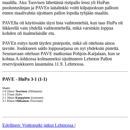
maalilla. Aku Tuovisen lähettämä ristipallo lensi yli HuPan
puolustuslinjan ja PAVEn laitalinkki voitti kilpajuoksun palloon
ennen maalivahtia sijoittaen pallon lopulta tyhjään maaliin.
PAVElla oli käytössään täysi lista vaihtomiehiä, kun taas HuPa oli
liikkeellä vain yhdellä vaihtomiehellä, mikä varsinkin loppua
kohden oli iisalmelaisille etu.
PAVEn esitys tuotti täyden pistepotin, mikä oli ottelusta ainoa
tavoite. Joukkueen saldo loppusarjassa on nyt yhdeksän pistettä.
Seuraavaan otteluun PAVE matkustaa Pohjois-Karjalaan, kun se
kohtaa A-lohkossa kolmanneksi sijoittuneen Lehmon Pallon
reservijoukkueen lauantaina 11.9. Lehmossa.
PAVE - HuPa 3-1 (1-1)
Maalit:
1-0 16min
Tuovinen
(Ollikainen)
1-1 37min
HuPa
2-1 50min
Kauppinen
(Leinonen)
3-1 85min
Ollikainen
(Tuovinen)
Edellinen: Voittoputki jatkui Lehmossa
|