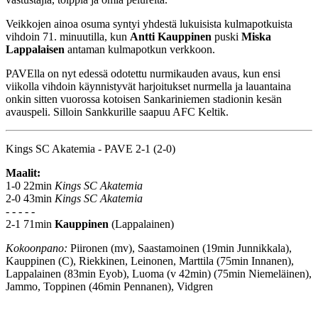
Veikkojen ainoa osuma syntyi yhdestä lukuisista kulmapotkuista
vihdoin 71. minuutilla, kun
Antti Kauppinen
puski
Miska
Lappalaisen
antaman kulmapotkun verkkoon.
PAVElla on nyt edessä odotettu nurmikauden avaus, kun ensi
viikolla vihdoin käynnistyvät harjoitukset nurmella ja lauantaina
onkin sitten vuorossa kotoisen Sankariniemen stadionin kesän
avauspeli. Silloin Sankkurille saapuu AFC Keltik.
Kings SC Akatemia - PAVE 2-1 (2-0)
Maalit:
1-0 22min
Kings SC Akatemia
2-0 43min
Kings SC Akatemia
- - - - -
2-1 71min
Kauppinen
(Lappalainen)
Kokoonpano:
Piironen (mv), Saastamoinen (19min Junnikkala),
Kauppinen (C), Riekkinen, Leinonen, Marttila (75min Innanen),
Lappalainen (83min Eyob), Luoma (v 42min) (75min Niemeläinen),
Jammo, Toppinen (46min Pennanen), Vidgren