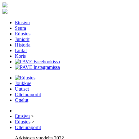
Etusivu
Seura
Edustus
Juniorit
Historia
Linkit
Koris
Joukkue
Uutiset
Otteluraportit
Ottelut
Etusivu
>
Edustus
>
Otteluraportit
Arkistosta vuodelta 2022