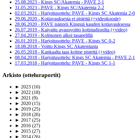
25.08.2023 - Kings SC/Akatemia - PAVE 2-1
31.05.2023 - PAVE - Kings SC/Akatemia 2-2
02.03.2021 - Harjoitusottelu: PAVE - Kings SC Akatemia 2-0
29.06.2020 - Kotiavauksesta ei pisteitä (+videokooste)
28.06.2020 - PAVE isännöi Kingsiä kauden kotiavauksessa
26.07.2019 - Kaivattu avausvoitto kotistadionilta (+video)
27.04.2019 - Kolmonen alkoi tasapelillä
26.01.2019 - Harjoitusottelu: PAVE - Kings SC 0-2
18.08.2018 - Voitto Kings SC Akatemiasta
26.05.2018 - Kankaalta taas kolme pistettä (+video)
08.04.2018 - Harjoitusottelu: Kings SC Akatemia - PAVE 2-1
17.03.2018 - Harjoitusottelu: PAVE - Kings SC 1-1
Arkisto (otteluraportit)
►
2023
(16)
►
2022
(18)
►
2021
(9)
►
2020
(15)
►
2019
(25)
►
2018
(26)
►
2017
(25)
►
2016
(27)
►
2015
(27)
►
2014
(26)