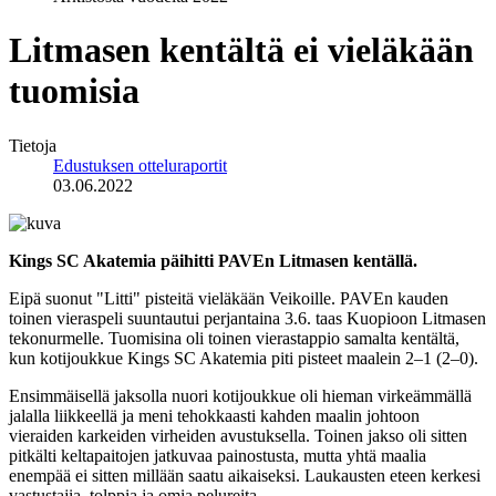
Litmasen kentältä ei vieläkään
tuomisia
Tietoja
Edustuksen otteluraportit
03.06.2022
Kings SC Akatemia päihitti PAVEn Litmasen kentällä.
Eipä suonut "Litti" pisteitä vieläkään Veikoille. PAVEn kauden
toinen vieraspeli suuntautui perjantaina 3.6. taas Kuopioon Litmasen
tekonurmelle. Tuomisina oli toinen vierastappio samalta kentältä,
kun kotijoukkue Kings SC Akatemia piti pisteet maalein 2–1 (2–0).
Ensimmäisellä jaksolla nuori kotijoukkue oli hieman virkeämmällä
jalalla liikkeellä ja meni tehokkaasti kahden maalin johtoon
vieraiden karkeiden virheiden avustuksella. Toinen jakso oli sitten
pitkälti keltapaitojen jatkuvaa painostusta, mutta yhtä maalia
enempää ei sitten millään saatu aikaiseksi. Laukausten eteen kerkesi
vastustajia, tolppia ja omia pelureita.