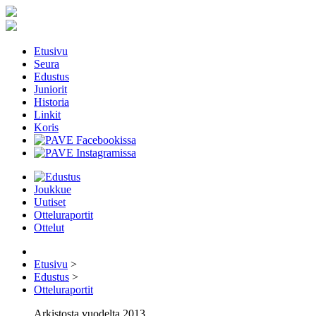
Etusivu
Seura
Edustus
Juniorit
Historia
Linkit
Koris
Joukkue
Uutiset
Otteluraportit
Ottelut
Etusivu
>
Edustus
>
Otteluraportit
Arkistosta vuodelta 2013