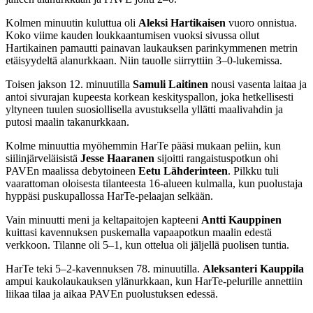
Kolmen minuutin kuluttua oli
Aleksi Hartikaisen
vuoro onnistua.
Koko viime kauden loukkaantumisen vuoksi sivussa ollut
Hartikainen pamautti painavan laukauksen parinkymmenen metrin
etäisyydeltä alanurkkaan. Niin tauolle siirryttiin 3–0-lukemissa.
Toisen jakson 12. minuutilla
Samuli Laitinen
nousi vasenta laitaa ja
antoi sivurajan kupeesta korkean keskityspallon, joka hetkellisesti
yltyneen tuulen suosiollisella avustuksella yllätti maalivahdin ja
putosi maalin takanurkkaan.
Kolme minuuttia myöhemmin HarTe pääsi mukaan peliin, kun
siilinjärveläisistä
Jesse Haaranen
sijoitti rangaistuspotkun ohi
PAVEn maalissa debytoineen
Eetu Lähderinteen
. Pilkku tuli
vaarattoman oloisesta tilanteesta 16-alueen kulmalla, kun puolustaja
hyppäsi puskupallossa HarTe-pelaajan selkään.
Vain minuutti meni ja keltapaitojen kapteeni
Antti Kauppinen
kuittasi kavennuksen puskemalla vapaapotkun maalin edestä
verkkoon. Tilanne oli 5–1, kun ottelua oli jäljellä puolisen tuntia.
HarTe teki 5–2-kavennuksen 78. minuutilla.
Aleksanteri Kauppila
ampui kaukolaukauksen ylänurkkaan, kun HarTe-pelurille annettiin
liikaa tilaa ja aikaa PAVEn puolustuksen edessä.