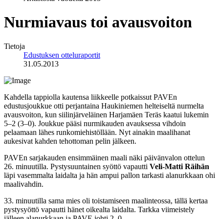
Nurmiavaus toi avausvoiton
Tietoja
Edustuksen otteluraportit
31.05.2013
Kahdella tappiolla kautensa liikkeelle potkaissut PAVEn
edustusjoukkue otti perjantaina Haukiniemen helteiseltä nurmelta
avausvoiton, kun siilinjärveläinen Harjamäen Teräs kaatui lukemin
5–2 (3–0). Joukkue pääsi nurmikauden avauksessa vihdoin
pelaamaan lähes runkomiehistöllään. Nyt ainakin maalihanat
aukesivat kahden tehottoman pelin jälkeen.
PAVEn sarjakauden ensimmäinen maali näki päivänvalon ottelun
26. minuutilla. Pystysuuntainen syöttö vapautti
Veli-Matti Räihän
läpi vasemmalta laidalta ja hän ampui pallon tarkasti alanurkkaan ohi
maalivahdin.
33. minuutilla sama mies oli toistamiseen maalinteossa, tällä kertaa
pystysyöttö vapautti hänet oikealta laidalta. Tarkka viimeistely
jälleen alanurkkaan ja PAVE johti 2–0.