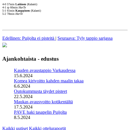
4-0 57min
Laitinen
(Kalanti)
4-1 rp 60min
HarTe
5-1 61min
Kauppinen
(Kalanti)
5-2 78min
HarTe
Edellinen: Puijolta ei pisteitä
|
Seuraava: Tyly tappio sarjassa
Ajankohtaista - edustus
Kauden avaustappio Varkaudessa
15.6.2024
Komea kirivoitto kahden maalin takaa
6.6.2024
Outokummusta täydet pisteet
22.5.2024
Maukas avausvoitto kotikentältä
17.5.2024
PAVE haki tasapelin Puijolta
8.5.2024
Kaikki uutiset
Kaikki otteluraportit