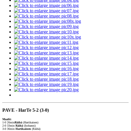
PAVE - HarTe 5-2 (3-0)
Maalit:
1-0 26min
Räihä
(Hartikainen)
2-0 33min
Räihä
(Isohanni)
3-0 36min
Hartikainen
(Räihä)