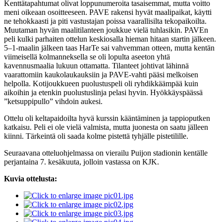
Kenttätapahtumat olivat loppunumeroita tasaisemmat, mutta voitto
meni oikeaan osoitteeseen. PAVE rakensi hyvät maalipaikat, käytti
ne tehokkaasti ja piti vastustajan poissa vaarallisilta tekopaikoilta.
Muutaman hyvän maalitilanteen joukkue vielä tuhlasikin. PAVEn
peli kulki parhaiten ottelun keskiosalla hieman hitaan startin jälkeen.
5–1-maalin jälkeen taas HarTe sai vahvemman otteen, mutta kentän
viimeisellä kolmanneksella se oli lopulta aseeton yhtä
kavennusmaalia lukuun ottamatta. Tilanteet johtivat lähinnä
vaarattomiin kaukolaukauksiin ja PAVE-vahti pääsi melkoisen
helpolla. Kotijoukkueen puolustuspeli oli ryhdikkäämpää kuin
aikoihin ja etenkin puolustuslinja pelasi hyvin. Hyökkäyspäässä
”ketsuppipullo” vihdoin aukesi.
Ottelu oli keltapaidoilta hyvä kurssin kääntäminen ja tappioputken
katkaisu. Peli ei ole vielä valmista, mutta juonesta on saatu jälleen
kiinni. Tärkeintä oli saada kolme pistettä tyhjälle pistetilille.
Seuraavana otteluohjelmassa on vierailu Puijon stadionin kentälle
perjantaina 7. kesäkuuta, jolloin vastassa on KJK.
Kuvia ottelusta: