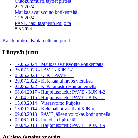
Outokummusta täydet pisteet
22.5.2024
Maukas avausvoitto kotikentältä
17.5.2024
PAVE haki tasapelin Puijolta
8.5.2024
Kaikki uutiset
Kaikki otteluraportit
Liittyvät jutut
17.05.2024 - Maukas avausvoitto kotikentältä
26.07.2023 - PAVE - KJK 1-1
05.05.2023 - KJK - PAVE 1-1
29.07.2022 - KJK kaatui myös vieraissa
22.06.2022 - KJK kukistui Haukiniemellä
08.04.2017 - Harjoitusottelu: PAVE - KJK 4-2
25.04.2015 - Harjoitusottelu: PAVE - KJK 1-1
15.08.2014 - Vierasvoitto Puijolta
13.06.2014 - Keltapaidat voittivat KJK:n
09.08.2013 - PAVE jälleen voitokas kotinurmella
07.06.2013 - Puijolta ei pisteitä
20.04.2013 - Harjoitusottelu: PAVE - KJK 3-9
Arkisto (otteluraportit)