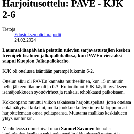
Harjoitusottelu: PAVE - KJK
2-6
Tietoja
Edustuksen otteluraportit
24.02.2024
Lauantai-iltapäivänä pelattiin tulevien sarjavastustajien kesken
treenipeli Iisalmen jalkapallohallissa, kun PAVEn vieraaksi
saapui Kuopion Jalkapallokerho.
KJK oli ottelussa isäntiään parempi lukemin 6-2.
Ottelun alku oli PAVEn kannalta murheellinen, kun 15 minuutin
pelin jälkeen tilanne oli jo 0-3. Rutinoitunut KJK käytti hyväkseen
isäntäjoukkueen syöttövirheet ja rankaisi tehokkaasti paikoistaan.
Kokoonpano muuttui viikon takaisesta harjoituspelistä, joten otteissa
ehkä näkyivät kokeilut, mutta joukkue kuitenkin pyrki loppuun asti
harjoittelemaan omaa pelitapaansa. Muutama mallikas keskialueen
ylitys nähtiinkin.
Maalinteossa onnistuivat nuori
Samuel Savonen
hienolla
kaukolaukauksellaan sekä valtavasti hyökkäyksessä raatanut ja