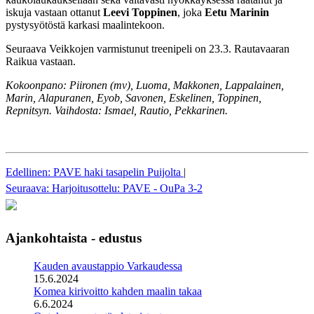
iskuja vastaan ottanut
Leevi Toppinen
, joka
Eetu Marinin
pystysyötöstä karkasi maalintekoon.
Seuraava Veikkojen varmistunut treenipeli on 23.3. Rautavaaran
Raikua vastaan.
Kokoonpano: Piironen (mv), Luoma, Makkonen, Lappalainen,
Marin, Alapuranen, Eyob, Savonen, Eskelinen, Toppinen,
Repnitsyn. Vaihdosta: Ismael, Rautio, Pekkarinen.
Edellinen: PAVE haki tasapelin Puijolta
|
Seuraava: Harjoitusottelu: PAVE - OuPa 3-2
Ajankohtaista - edustus
Kauden avaustappio Varkaudessa
15.6.2024
Komea kirivoitto kahden maalin takaa
6.6.2024