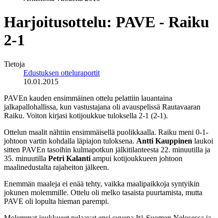
Harjoitusottelu: PAVE - Raiku
2-1
Tietoja
Edustuksen otteluraportit
10.01.2015
PAVEn kauden ensimmäinen ottelu pelattiin lauantaina
jalkapallohallissa, kun vastustajana oli avauspelissä Rautavaaran
Raiku. Voiton kirjasi kotijoukkue tuloksella 2-1 (2-1).
Ottelun maalit nähtiin ensimmäisellä puolikkaalla. Raiku meni 0-1-
johtoon vartin kohdalla läpiajon tuloksena.
Antti Kauppinen
laukoi
sitten PAVEn tasoihin kulmapotkun jälkitilanteesta 22. minuutilla ja
35. minuutilla
Petri Kalanti
ampui kotijoukkueen johtoon
maalinedustalta rajaheiton jälkeen.
Enemmän maaleja ei enää tehty, vaikka maalipaikkoja syntyikin
jokunen molemmille. Ottelu oli melko tasaista puurtamista, mutta
PAVE oli lopulta hieman parempi.
Molemmat joukkueet pelaavat ensi suvena Itä-Suomen Nelosessa ja