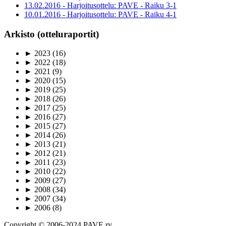
13.02.2016 - Harjoitusottelu: PAVE - Raiku 3-1
10.01.2016 - Harjoitusottelu: PAVE - Raiku 4-1
Arkisto (otteluraportit)
►
2023
(16)
►
2022
(18)
►
2021
(9)
►
2020
(15)
►
2019
(25)
►
2018
(26)
►
2017
(25)
►
2016
(27)
►
2015
(27)
►
2014
(26)
►
2013
(21)
►
2012
(21)
►
2011
(23)
►
2010
(22)
►
2009
(27)
►
2008
(34)
►
2007
(34)
►
2006
(8)
Copyright © 2006-2024 PAVE ry