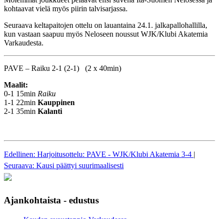
kohtaavat vielä myös piirin talvisarjassa.
Seuraava keltapaitojen ottelu on lauantaina 24.1. jalkapallohallilla,
kun vastaan saapuu myös Neloseen noussut WJK/Klubi Akatemia
Varkaudesta.
PAVE – Raiku 2-1 (2-1) (2 x 40min)
Maalit:
0-1 15min
Raiku
1-1 22min
Kauppinen
2-1 35min
Kalanti
Edellinen: Harjoitusottelu: PAVE - WJK/Klubi Akatemia 3-4
|
Seuraava: Kausi päättyi suurimaalisesti
Ajankohtaista - edustus