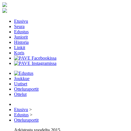
Etusivu
Seura
Edustus
Juniorit
Historia
Linkit
Koris
Joukkue
Uutiset
Otteluraportit
Ottelut
Etusivu
>
Edustus
>
Otteluraportit
Arkistosta vuodelta 2015