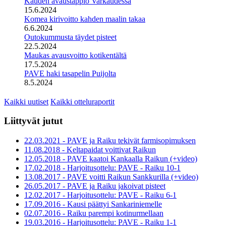
Kauden avaustappio Varkaudessa
15.6.2024
Komea kirivoitto kahden maalin takaa
6.6.2024
Outokummusta täydet pisteet
22.5.2024
Maukas avausvoitto kotikentältä
17.5.2024
PAVE haki tasapelin Puijolta
8.5.2024
Kaikki uutiset
Kaikki otteluraportit
Liittyvät jutut
22.03.2021 - PAVE ja Raiku tekivät farmisopimuksen
11.08.2018 - Keltapaidat voittivat Raikun
12.05.2018 - PAVE kaatoi Kankaalla Raikun (+video)
17.02.2018 - Harjoitusottelu: PAVE - Raiku 10-1
13.08.2017 - PAVE voitti Raikun Sankkurilla (+video)
26.05.2017 - PAVE ja Raiku jakoivat pisteet
12.02.2017 - Harjoitusottelu: PAVE - Raiku 6-1
17.09.2016 - Kausi päättyi Sankariniemelle
02.07.2016 - Raiku parempi kotinurmellaan
19.03.2016 - Harjoitusottelu: PAVE - Raiku 1-1